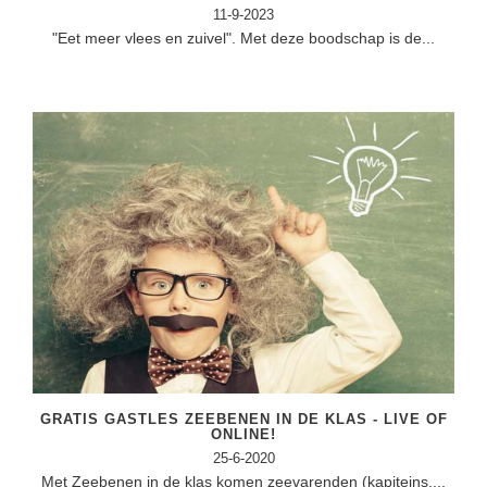
Spelletjes
11-9-2023
Studieschuld & Hypotheek
"Eet meer vlees en zuivel". Met deze boodschap is de...
Sprookjes
Middelbare school niveaus
Startpagina onderwijs
Studenten laptop
Tweede Wereldoorlog
Docentenplein nieuwsbrief
Nieuwsbrief archief
Onderwijs CV
Schoolvakanties
Huiswerkbegeleiding
Huiswerkbegeleider zoeken
Huiswerkbegeleider worden
GRATIS GASTLES ZEEBENEN IN DE KLAS - LIVE OF
ONLINE!
25-6-2020
Met Zeebenen in de klas komen zeevarenden (kapiteins,...