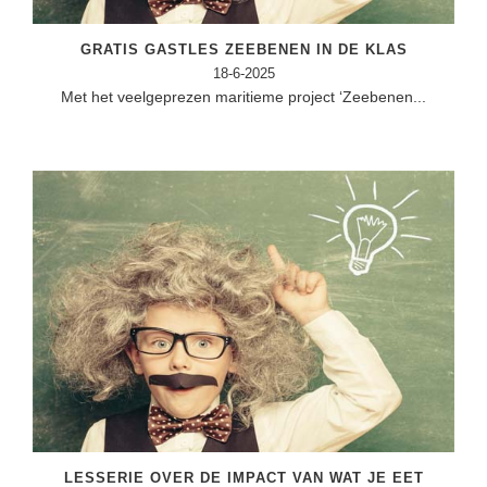
Vakoverstijgend
Kerstfeest
Verzorging
GRATIS GASTLES ZEEBENEN IN DE KLAS
Kinderboekenweek
18-6-2025
MEER...
Met het veelgeprezen maritieme project ‘Zeebenen...
Kleurplaten
AI voor het onderwijs
Mediawijsheid
Kruiswoordpuzzels
Nieuws
Onderwijslonen
Onderwijsprijs
Vrijeschoolonderwijs
Ruimte
Montessori onderwijs
Schoolreisideeën
Jenaplanonderwijs
Schoolspullen
Daltononderwijs
Seizoenen
Schoolspullen
Seksualiteit
Onderwijsvacatures
Sinterklaas
Afscheidstekst collega
LESSERIE OVER DE IMPACT VAN WAT JE EET