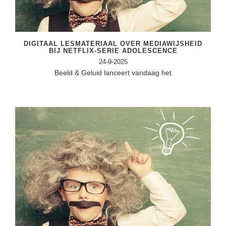
Techniek
Taalvaardigheden
Topografie
LESMATERIAAL
Verkeer
DIGITAAL LESMATERIAAL OVER MEDIAWIJSHEID
Beeldende Vorming
BIJ NETFLIX-SERIE ADOLESCENCE
Verzorging
24-9-2025
Biologie
Beeld & Geluid lanceert vandaag het
Geld PO
THEMA'S
Geld VO
Budgetteren
Geschiedenis
De boerderij
Maatschappijleer
Duurzaamheid
Orientatie
Eerste wereldoorlog
Rekenen
Evolutieleer
Sociale vaardigheden
Feest- en Gedenkdagen
Taalvaardigheid
Godsdienstonderwijs