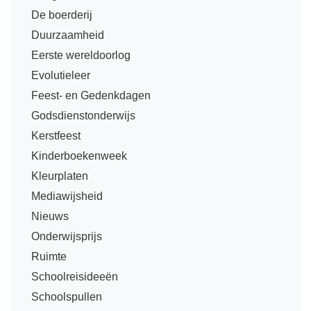
Techniek
Taalvaardigheden
De boerderij
Topografie
Duurzaamheid
LESMATERIAAL
Eerste wereldoorlog
Verkeer
Beeldende Vorming
Evolutieleer
Verzorging
Biologie
Feest- en Gedenkdagen
Geld PO
Godsdienstonderwijs
THEMA'S
Kerstfeest
Geld VO
Budgetteren
Kinderboekenweek
Geschiedenis
De boerderij
Kleurplaten
Maatschappijleer
Mediawijsheid
Duurzaamheid
Orientatie
Nieuws
Eerste wereldoorlog
Onderwijsprijs
Rekenen
Evolutieleer
Ruimte
Sociale vaardigheden
Feest- en Gedenkdagen
Schoolreisideeën
Taalvaardigheid
Schoolspullen
Godsdienstonderwijs