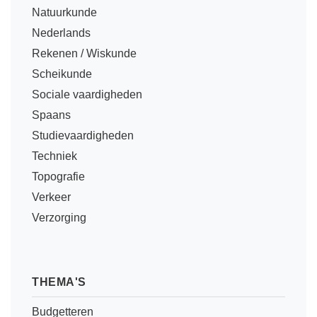
(hersen)onderzoek
Natuurkunde
Klassieke Talen
Almere
(23)
Meesterbaan onderwijsvacatures
Nederlands
Dordrecht
(21)
Letterkunde
Rekenen / Wiskunde
LEERMETHODEN
Eindhoven
(13)
Levensbeschouwing
Scheikunde
Zoetermeer
(13)
Maatschappijleer
Sociale vaardigheden
Biologie
Spaans
Amersfoort
(11)
Muziek
Examentraining
Studievaardigheden
Lelystad
(10)
Natuurkunde
Frans
Techniek
Nederlands
Geschiedenis
Topografie
Rekenen / Wiskunde
Verkeer
Media
Verzorging
Scheikunde
Nederlands
Sociale vaardigheden
Rekenen
Spaans
Sociale vaardigheden
THEMA'S
Studievaardigheden
Studievaardigheden
Budgetteren