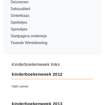
Vakoverstijgend
Seizoenen
Kerstfeest
Seksualiteit
Verzorging
Kinderboekenweek
Sinterklaas
MEER...
Kleurplaten
Spelletjes
AI voor het onderwijs
Sprookjes
Mediawijsheid
Kruiswoordpuzzels
Startpagina onderwijs
Nieuws
Tweede Wereldoorlog
Onderwijslonen
Onderwijsprijs
Vrijeschoolonderwijs
Ruimte
Montessori onderwijs
Kinderboekenweek links
Schoolreisideeën
Jenaplanonderwijs
Schoolspullen
kinderboekenweek 2012
Daltononderwijs
Seizoenen
Schoolspullen
Hallo wereld
Seksualiteit
Onderwijsvacatures
Sinterklaas
Afscheidstekst collega
kinderboekenweek 2013