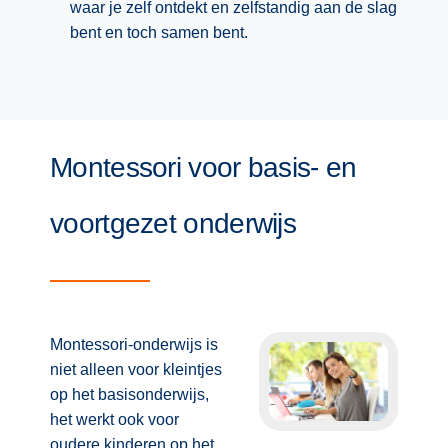
waar je zelf ontdekt en zelfstandig aan de slag
Spelletjes
Studieschuld & Hypotheek
bent en toch samen bent.
Sprookjes
Middelbare school niveaus
Startpagina onderwijs
Studenten laptop
Tweede Wereldoorlog
Docentenplein nieuwsbrief
Montessori voor basis- en
Nieuwsbrief archief
Onderwijs CV
voortgezet onderwijs
Schoolvakanties
Huiswerkbegeleiding
Huiswerkbegeleider zoeken
Montessori-onderwijs is
Huiswerkbegeleider worden
niet alleen voor kleintjes
op het basisonderwijs,
het werkt ook voor
oudere kinderen op het