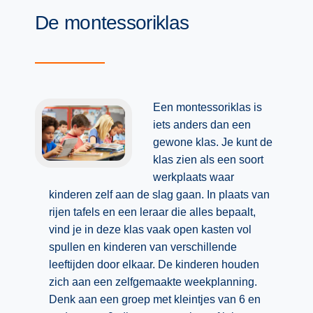
Techniek
Taalvaardigheden
De montessoriklas
Topografie
LESMATERIAAL
Verkeer
Beeldende Vorming
Verzorging
Biologie
Een montessoriklas is
Geld PO
THEMA'S
iets anders dan een
Geld VO
gewone klas. Je kunt de
Budgetteren
klas zien als een soort
Geschiedenis
De boerderij
werkplaats waar
Maatschappijleer
kinderen zelf aan de slag gaan. In plaats van
Duurzaamheid
rijen tafels en een leraar die alles bepaalt,
Orientatie
Eerste wereldoorlog
vind je in deze klas vaak open kasten vol
Rekenen
spullen en kinderen van verschillende
Evolutieleer
Sociale vaardigheden
leeftijden door elkaar. De kinderen houden
Feest- en Gedenkdagen
zich aan een zelfgemaakte weekplanning.
Taalvaardigheid
Denk aan een groep met kleintjes van 6 en
Godsdienstonderwijs