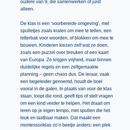
Vakoverstijgend
oudere van 9, die samenwerken of juist
Kerstfeest
alleen.
Verzorging
Kinderboekenweek
MEER...
De klas is een ‘voorbereide omgeving’, met
Kleurplaten
spulletjes zoals kralen om mee te tellen, een
AI voor het onderwijs
Mediawijsheid
letterbak voor woorden, of blokken om mee te
Kruiswoordpuzzels
bouwen. Kinderen kiezen zelf wat ze doen,
Nieuws
zoals een puzzel over breuken of een kaart
Onderwijslonen
Onderwijsprijs
van Europa. Ze krijgen vrijheid, maar binnen
Vrijeschoolonderwijs
duidelijke regels en een zelfgemaakte
Ruimte
planning – geen chaos dus. De leraar, vaak
Montessori onderwijs
Schoolreisideeën
een begeleider genoemd, houdt de boel
Jenaplanonderwijs
vooral in de gaten. In plaats van voor de klas
Schoolspullen
Daltononderwijs
staan, loopt die rond, geeft tips of stelt vragen
Seizoenen
om een kind verder te helpen. Het draait om
Schoolspullen
leren op je eigen tempo, met spullen die het
Seksualiteit
Onderwijsvacatures
leuk en tastbaar maken. Dat maakt een
Sinterklaas
montessoriklas zo’n beetje anders: een plek
Afscheidstekst collega