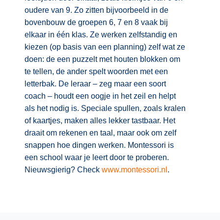
(hersen)onderzoek
Klassieke Talen
oudere van 9. Zo zitten bijvoorbeeld in de
Den Haag
(40)
Meesterbaan onderwijsvacatures
bovenbouw de groepen 6, 7 en 8 vaak bij
Dordrecht
(35)
Letterkunde
elkaar in één klas. Ze werken zelfstandig en
LEERMETHODEN
Zoetermeer
(18)
kiezen (op basis van een planning) zelf wat ze
Levensbeschouwing
doen: de een puzzelt met houten blokken om
Eindhoven
(17)
Maatschappijleer
Biologie
te tellen, de ander spelt woorden met een
Alkmaar
(16)
Muziek
letterbak. De leraar – zeg maar een soort
Examentraining
coach – houdt een oogje in het zeil en helpt
Haarlem
(16)
Natuurkunde
Frans
als het nodig is. Speciale spullen, zoals kralen
Nederlands
of kaartjes, maken alles lekker tastbaar. Het
Geschiedenis
draait om rekenen en taal, maar ook om zelf
Rekenen / Wiskunde
Media
snappen hoe dingen werken. Montessori is
Scheikunde
Nederlands
een school waar je leert door te proberen.
Nieuwsgierig? Check
www.montessori.nl
.
Sociale vaardigheden
Rekenen
Spaans
Sociale vaardigheden
Studievaardigheden
Studievaardigheden