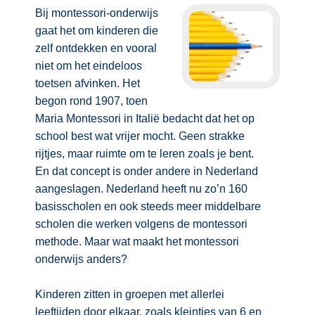
Kerst kleurplaten
Boek: Kleine werelden van het zonnestelsel
Bij montessori-onderwijs
Digitaal onderwijs
Lespakket ‘Circulaire Economie - van
Frans
(31)
Biologie
Leren met klassieke muziek
gaat het om kinderen die
PUZZELS
verpakking tot nieuwe grondstof’
Cito toets
zelf ontdekken en vooral
Techniek
(28)
Burgerschap
Lasermachine voor het onderwijs
Woordpuzzels
Gastles Zeebenen in de klas
niet om het eindeloos
Eindexamens
Open vacature
(27)
Ckv
Lasergraaf
Kruiswoordpuzzels
toetsen afvinken. Het
Cursus Leer het heelal begrijpen
iPad scholen
Engels
(24)
begon rond 1907, toen
Duits
Onderwijs opleidingen
Van verdunningscalculator tot
LEUK IN DE KLAS
Maria Montessori in Italië bedacht dat het op
practicumvoorbereiding: gratis online
NIEUWSARCHIEF
Duits
(21)
Economie
Gratis lesmateriaal Dove self-esteem
hulpmiddelen voor science-docenten en
school best wat vrijer mocht. Geen strakke
Raadsels
TOA's
Augustus 2026
Lichamelijke opvoeding
(19)
Engels
rijtjes, maar ruimte om te leren zoals je bent.
Ontdek Memo voor de onderbouw zelf!
Rebussen
DGM in de klas
En dat concept is onder andere in Nederland
Juli 2026
Economie
(17)
Filosofie
Maak uw leerlingen mediawijs!
aangeslagen. Nederland heeft nu zo’n 160
Juni 2026
Frans
VACATURES PER PLAATS
basisscholen en ook steeds meer middelbare
Rekentuin: altijd en overal rekenen oefenen
op je eigen niveau
scholen die werken volgens de montessori
Mei 2026
Fries (Frysk)
Amsterdam
(66)
methode. Maar wat maakt het montessori
Taalzee: adaptief oefenen en toetsen
April 2026
Geschiedenis
Rotterdam
(64)
onderwijs anders?
Theater als middel voor het aanleren van
Handelswetenschappen
Almere
sociale vaardigheden
(49)
Kinderen zitten in groepen met allerlei
Informatica
Utrecht
Lesmateriaal gebaseerd op
(45)
leeftijden door elkaar, zoals kleintjes van 6 en