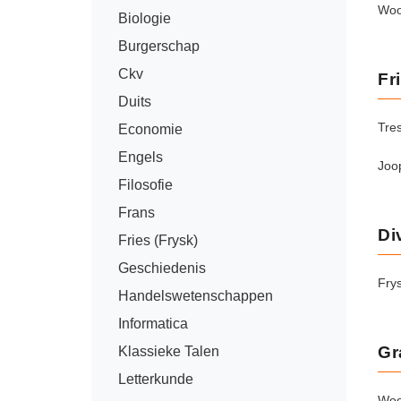
Woo
Biologie
Burgerschap
Ckv
Fr
Duits
Tre
Economie
Engels
Joo
Filosofie
Frans
Di
Fries (Frysk)
Geschiedenis
Fry
Handelswetenschappen
Informatica
Gr
Klassieke Talen
Letterkunde
Woo