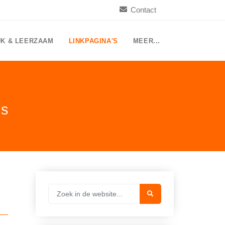
Contact
UK & LEERZAAM
LINKPAGINA'S
MEER...
ds