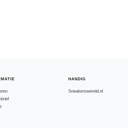
RMATIE
HANDIG
eren
Sneakerswereld.nl
brief
t