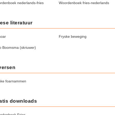
rdenboek nederlands-fries
Woordenboek fries-nederlands
iese literatuur
soar
Fryske beweging
p Boomsma (skriuwer)
versen
ske foarnammen
atis downloads
rdenboek Fries