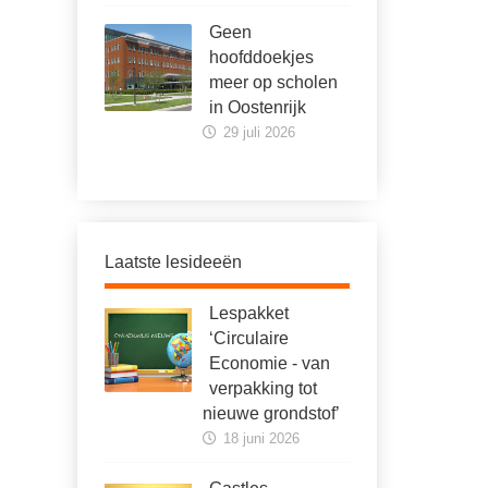
Geen
hoofddoekjes
meer op scholen
in Oostenrijk
29 juli 2026
Laatste lesideeën
Lespakket
‘Circulaire
Economie - van
verpakking tot
nieuwe grondstof’
18 juni 2026