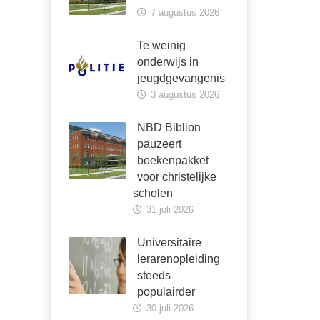
7 augustus 2026
Te weinig
onderwijs in
jeugdgevangenis
3 augustus 2026
NBD Biblion
pauzeert
boekenpakket
voor christelijke
scholen
31 juli 2026
Universitaire
lerarenopleiding
steeds
populairder
30 juli 2026