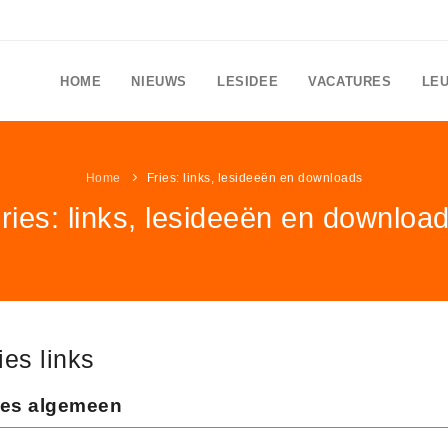
HOME
NIEUWS
LESIDEE
VACATURES
LE
Home
Fries: links, lesideeën en downloads
ries: links, lesideeën en downloa
ies links
ies algemeen