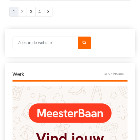
1
2
3
4
Werk
GESPONSORD