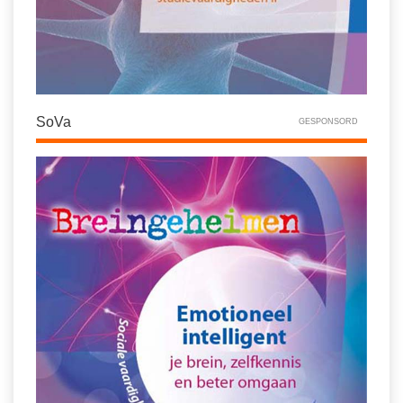
SoVa
GESPONSORD