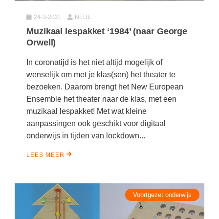
Spelletjes
Studieschuld & Hypotheek
24-3-2021
NEUE
Sprookjes
Middelbare school niveaus
Muzikaal lespakket ‘1984’ (naar George
Startpagina onderwijs
Orwell)
Studenten laptop
Tweede Wereldoorlog
In coronatijd is het niet altijd mogelijk of
Docentenplein nieuwsbrief
wenselijk om met je klas(sen) het theater te
Nieuwsbrief archief
bezoeken. Daarom brengt het New European
Ensemble het theater naar de klas, met een
Onderwijs CV
muzikaal lespakket! Met wat kleine
Schoolvakanties
aanpassingen ook geschikt voor digitaal
onderwijs in tijden van lockdown...
Huiswerkbegeleiding
Huiswerkbegeleider zoeken
LEES MEER
Huiswerkbegeleider worden
Voortgezet onderwijs