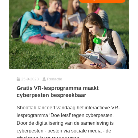
(hersen)onderzoek
Klassieke Talen
Almere
(23)
Meesterbaan onderwijsvacatures
Dordrecht
(21)
Letterkunde
LEERMETHODEN
Eindhoven
(13)
Levensbeschouwing
Zoetermeer
(13)
Maatschappijleer
Biologie
Amersfoort
(11)
Muziek
Examentraining
Apeldoorn
(10)
Natuurkunde
Frans
Nederlands
Geschiedenis
25-9-2023
Redactie
Rekenen / Wiskunde
Media
Gratis VR-lesprogramma maakt
cyberpesten bespreekbaar
Scheikunde
Nederlands
Sociale vaardigheden
Shootlab lanceert vandaag het interactieve VR-
Rekenen
lesprogramma ‘Doe iets!’ tegen cyberpesten.
Spaans
Sociale vaardigheden
Door de digitalisering van de samenleving is
Studievaardigheden
cyberpesten - pesten via sociale media - de
Studievaardigheden