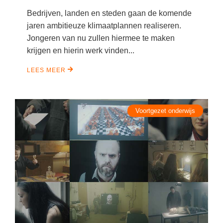
Vakoverstijgend
Kerstfeest
Bedrijven, landen en steden gaan de komende
Verzorging
jaren ambitieuze klimaatplannen realiseren.
Kinderboekenweek
Jongeren van nu zullen hiermee te maken
MEER...
Kleurplaten
krijgen en hierin werk vinden...
AI voor het onderwijs
Mediawijsheid
LEES MEER
Kruiswoordpuzzels
Nieuws
Onderwijslonen
Onderwijsprijs
Vrijeschoolonderwijs
Voortgezet onderwijs
Ruimte
Montessori onderwijs
Schoolreisideeën
Jenaplanonderwijs
Schoolspullen
Daltononderwijs
Seizoenen
Schoolspullen
Seksualiteit
Onderwijsvacatures
Sinterklaas
Afscheidstekst collega