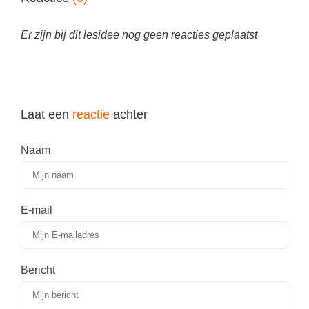
Techniek
Taalvaardigheden
Topografie
Er zijn bij dit lesidee nog geen reacties geplaatst
LESMATERIAAL
Verkeer
Beeldende Vorming
Verzorging
Biologie
Geld PO
Laat een
reactie
achter
THEMA'S
Geld VO
Budgetteren
Naam
Geschiedenis
De boerderij
Maatschappijleer
Duurzaamheid
E-mail
Orientatie
Eerste wereldoorlog
Rekenen
Evolutieleer
Sociale vaardigheden
Bericht
Feest- en Gedenkdagen
Taalvaardigheid
Godsdienstonderwijs