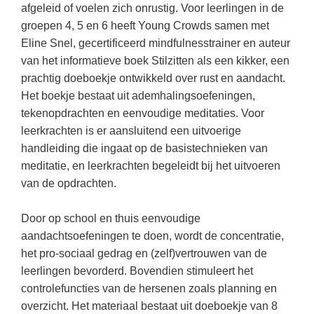
Kerst kleurplaten
Boek: Kleine werelden van het zonnestelsel
afgeleid of voelen zich onrustig. Voor leerlingen in de
Digitaal onderwijs
Lespakket ‘Circulaire Economie - van
Biologie
groepen 4, 5 en 6 heeft Young Crowds samen met
Leren met klassieke muziek
PUZZELS
verpakking tot nieuwe grondstof’
Eline Snel, gecertificeerd mindfulnesstrainer en auteur
Cito toets
Burgerschap
Lasermachine voor het onderwijs
Woordpuzzels
Gastles Zeebenen in de klas
van het informatieve boek Stilzitten als een kikker, een
Eindexamens
Ckv
prachtig doeboekje ontwikkeld over rust en aandacht.
Lasergraaf
Kruiswoordpuzzels
Cursus Leer het heelal begrijpen
iPad scholen
Het boekje bestaat uit ademhalingsoefeningen,
Duits
Onderwijs opleidingen
Van verdunningscalculator tot
LEUK IN DE KLAS
tekenopdrachten en eenvoudige meditaties. Voor
practicumvoorbereiding: gratis online
NIEUWSARCHIEF
Economie
Gratis lesmateriaal Dove self-esteem
leerkrachten is er aansluitend een uitvoerige
hulpmiddelen voor science-docenten en
Raadsels
TOA's
handleiding die ingaat op de basistechnieken van
Augustus 2026
Engels
Ontdek Memo voor de onderbouw zelf!
Rebussen
meditatie, en leerkrachten begeleidt bij het uitvoeren
DGM in de klas
Juli 2026
Filosofie
Maak uw leerlingen mediawijs!
van de opdrachten.
Juni 2026
Frans
Rekentuin: altijd en overal rekenen oefenen
op je eigen niveau
Door op school en thuis eenvoudige
Mei 2026
Fries (Frysk)
aandachtsoefeningen te doen, wordt de concentratie,
Taalzee: adaptief oefenen en toetsen
April 2026
Geschiedenis
het pro-sociaal gedrag en (zelf)vertrouwen van de
Theater als middel voor het aanleren van
leerlingen bevorderd. Bovendien stimuleert het
Handelswetenschappen
sociale vaardigheden
controlefuncties van de hersenen zoals planning en
Informatica
Lesmateriaal gebaseerd op
overzicht. Het materiaal bestaat uit doeboekje van 8