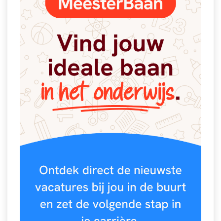
Spelletjes
Studieschuld & Hypotheek
Sprookjes
Middelbare school niveaus
Startpagina onderwijs
Studenten laptop
Tweede Wereldoorlog
Docentenplein nieuwsbrief
Nieuwsbrief archief
Onderwijs CV
Schoolvakanties
Huiswerkbegeleiding
Huiswerkbegeleider zoeken
Huiswerkbegeleider worden