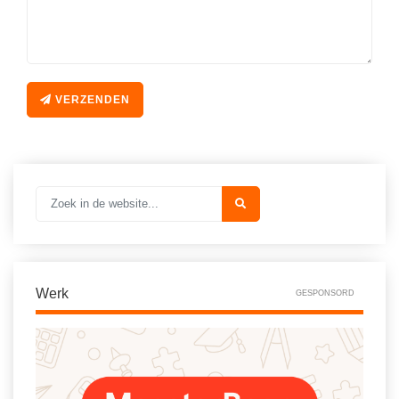
Vakoverstijgend
Kerstfeest
Verzorging
Kinderboekenweek
MEER...
Kleurplaten
VERZENDEN
AI voor het onderwijs
Mediawijsheid
Kruiswoordpuzzels
Nieuws
Onderwijslonen
Onderwijsprijs
Vrijeschoolonderwijs
Ruimte
Montessori onderwijs
Schoolreisideeën
Jenaplanonderwijs
Schoolspullen
Werk
Daltononderwijs
GESPONSORD
Seizoenen
Schoolspullen
Seksualiteit
Onderwijsvacatures
Sinterklaas
Afscheidstekst collega