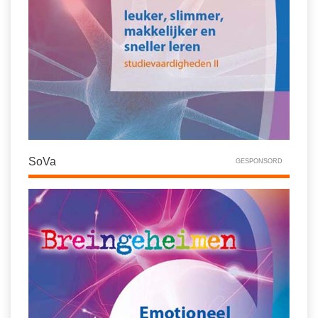
SoVa
GESPONSORD