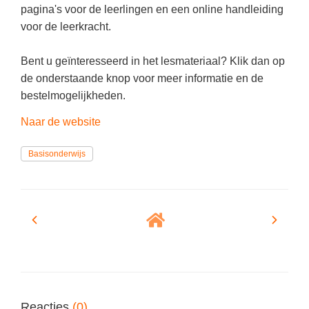
(hersen)onderzoek
pagina's voor de leerlingen en een online handleiding
Klassieke Talen
Meesterbaan onderwijsvacatures
voor de leerkracht.
Letterkunde
Bent u geïnteresseerd in het lesmateriaal? Klik dan op
LEERMETHODEN
Levensbeschouwing
de onderstaande knop voor meer informatie en de
Maatschappijleer
Biologie
bestelmogelijkheden.
Muziek
Examentraining
Naar de website
Natuurkunde
Frans
Basisonderwijs
Nederlands
Geschiedenis
Rekenen / Wiskunde
Media
Scheikunde
Nederlands
Sociale vaardigheden
Rekenen
Spaans
Sociale vaardigheden
Studievaardigheden
Studievaardigheden
Reacties
(0)