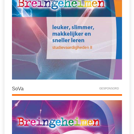
Spelletjes
Studieschuld & Hypotheek
Sprookjes
Middelbare school niveaus
Startpagina onderwijs
Studenten laptop
Tweede Wereldoorlog
Docentenplein nieuwsbrief
Nieuwsbrief archief
Onderwijs CV
Schoolvakanties
Huiswerkbegeleiding
SoVa
GESPONSORD
Huiswerkbegeleider zoeken
Huiswerkbegeleider worden