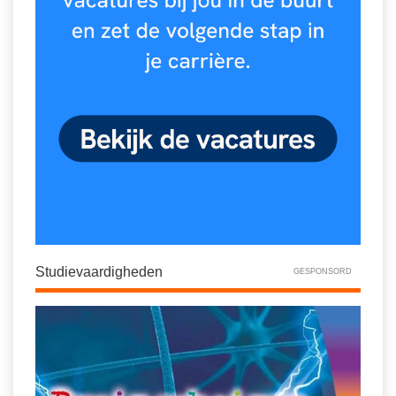
Vakoverstijgend
Kerstfeest
Verzorging
Kinderboekenweek
MEER...
Kleurplaten
AI voor het onderwijs
Mediawijsheid
Kruiswoordpuzzels
Nieuws
Onderwijslonen
Onderwijsprijs
Vrijeschoolonderwijs
Ruimte
Montessori onderwijs
Schoolreisideeën
Jenaplanonderwijs
Studievaardigheden
GESPONSORD
Schoolspullen
Daltononderwijs
Seizoenen
Schoolspullen
Seksualiteit
Onderwijsvacatures
Sinterklaas
Afscheidstekst collega