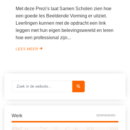
(hersen)onderzoek
Klassieke Talen
Almere
(23)
Met deze Prezi's laat Samen Scholen zien hoe
Meesterbaan onderwijsvacatures
een goede les Beeldende Vorming er uitziet.
Dordrecht
(20)
Letterkunde
Leerlingen kunnen met de opdracht een link
LEERMETHODEN
Eindhoven
(13)
Levensbeschouwing
leggen met hun eigen belevingswereld en leren
Zoetermeer
hoe een professional zijn...
(13)
Maatschappijleer
Biologie
Alkmaar
(10)
Muziek
LEES MEER
Examentraining
Apeldoorn
(10)
Natuurkunde
Frans
Nederlands
Geschiedenis
Rekenen / Wiskunde
Media
Scheikunde
Nederlands
Sociale vaardigheden
Rekenen
Spaans
Sociale vaardigheden
Werk
GESPONSORD
Studievaardigheden
Studievaardigheden