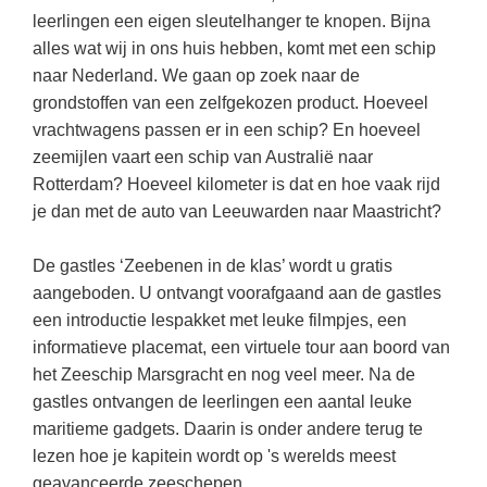
(hersen)onderzoek
leerlingen een eigen sleutelhanger te knopen. Bijna
Klassieke Talen
Den Haag
(40)
Meesterbaan onderwijsvacatures
alles wat wij in ons huis hebben, komt met een schip
Dordrecht
(35)
Letterkunde
naar Nederland. We gaan op zoek naar de
LEERMETHODEN
Zoetermeer
grondstoffen van een zelfgekozen product. Hoeveel
(18)
Levensbeschouwing
vrachtwagens passen er in een schip? En hoeveel
Eindhoven
(17)
Maatschappijleer
Biologie
zeemijlen vaart een schip van Australië naar
Haarlem
(16)
Muziek
Rotterdam? Hoeveel kilometer is dat en hoe vaak rijd
Examentraining
je dan met de auto van Leeuwarden naar Maastricht?
Alkmaar
(16)
Natuurkunde
Frans
Nederlands
De gastles ‘Zeebenen in de klas’ wordt u gratis
Geschiedenis
aangeboden. U ontvangt voorafgaand aan de gastles
Rekenen / Wiskunde
Media
een introductie lespakket met leuke filmpjes, een
Scheikunde
Nederlands
informatieve placemat, een virtuele tour aan boord van
het Zeeschip Marsgracht en nog veel meer. Na de
Sociale vaardigheden
Rekenen
gastles ontvangen de leerlingen een aantal leuke
Spaans
Sociale vaardigheden
maritieme gadgets. Daarin is onder andere terug te
lezen hoe je kapitein wordt op 's werelds meest
Studievaardigheden
Studievaardigheden
geavanceerde zeeschepen.