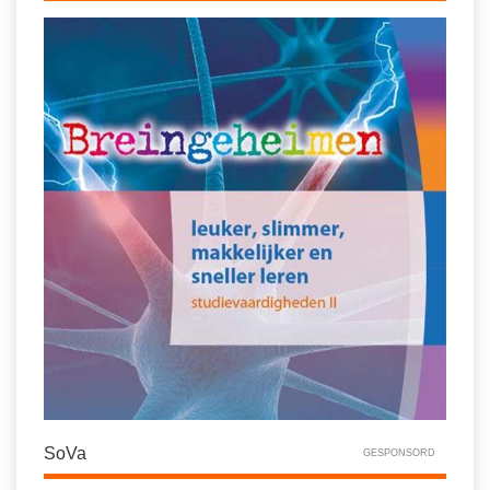
SoVa
GESPONSORD