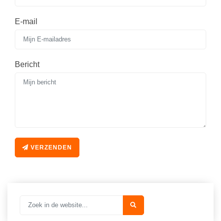
Spelletjes
Studieschuld & Hypotheek
E-mail
Sprookjes
Middelbare school niveaus
Startpagina onderwijs
Studenten laptop
Tweede Wereldoorlog
Bericht
Docentenplein nieuwsbrief
Nieuwsbrief archief
Onderwijs CV
Schoolvakanties
Huiswerkbegeleiding
VERZENDEN
Huiswerkbegeleider zoeken
Huiswerkbegeleider worden