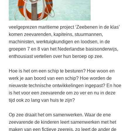
Kerst kleurplaten
Boek: Kleine werelden van het zonnestelsel
Digitaal onderwijs
Lespakket ‘Circulaire Economie - van
Frans
(31)
Biologie
Leren met klassieke muziek
PUZZELS
verpakking tot nieuwe grondstof’
Cito toets
Techniek
(28)
Burgerschap
Lasermachine voor het onderwijs
Woordpuzzels
Gastles Zeebenen in de klas
veelgeprezen maritieme project ‘Zeebenen in de klas’
Eindexamens
Open vacature
(27)
Ckv
Lasergraaf
komen zeevarenden, kapiteins, stuurmannen,
Kruiswoordpuzzels
Cursus Leer het heelal begrijpen
iPad scholen
Engels
machinisten, werktuigkundigen en loodsen, in de
(24)
Duits
Onderwijs opleidingen
Van verdunningscalculator tot
LEUK IN DE KLAS
groepen 7 en 8 van het Nederlandse basisonderwijs,
practicumvoorbereiding: gratis online
NIEUWSARCHIEF
Duits
(21)
Economie
Gratis lesmateriaal Dove self-esteem
hulpmiddelen voor science-docenten en
enthousiast vertellen over hun beroep op zee.
Raadsels
TOA's
Augustus 2026
Lichamelijke opvoeding
(19)
Engels
Ontdek Memo voor de onderbouw zelf!
Rebussen
DGM in de klas
Hoe is het om een schip te besturen? Hoe woon en
Juli 2026
Economie
(17)
Filosofie
Maak uw leerlingen mediawijs!
werk je aan boord van een schip? Hoe worden de
Juni 2026
Frans
VACATURES PER PLAATS
nieuwste technische ontwikkelingen ingepast? En hoe
Rekentuin: altijd en overal rekenen oefenen
op je eigen niveau
is het voor een zeevarende om zo ver en nu in deze
Mei 2026
Fries (Frysk)
Amsterdam
(66)
tijd ook zo lang van huis te zijn?
Taalzee: adaptief oefenen en toetsen
April 2026
Geschiedenis
Rotterdam
(64)
Theater als middel voor het aanleren van
Op zee draait het om samenwerken. Waar de ene
Handelswetenschappen
Almere
sociale vaardigheden
(49)
zeevarende de kinderen leert samenwerken met het
Informatica
Utrecht
Lesmateriaal gebaseerd op
(45)
maken van een fictieve zeereis, zo leert de ander de