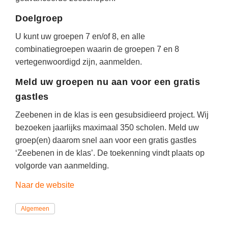
Techniek
Taalvaardigheden
Doelgroep
Topografie
LESMATERIAAL
U kunt uw groepen 7 en/of 8, en alle
Verkeer
Beeldende Vorming
combinatiegroepen waarin de groepen 7 en 8
Verzorging
vertegenwoordigd zijn, aanmelden.
Biologie
Meld uw groepen nu aan voor een gratis
Geld PO
THEMA'S
gastles
Geld VO
Budgetteren
Zeebenen in de klas is een gesubsidieerd project. Wij
Geschiedenis
bezoeken jaarlijks maximaal 350 scholen. Meld uw
De boerderij
Maatschappijleer
groep(en) daarom snel aan voor een gratis gastles
Duurzaamheid
‘Zeebenen in de klas’. De toekenning vindt plaats op
Orientatie
Eerste wereldoorlog
volgorde van aanmelding.
Rekenen
Evolutieleer
Naar de website
Sociale vaardigheden
Feest- en Gedenkdagen
Algemeen
Taalvaardigheid
Godsdienstonderwijs