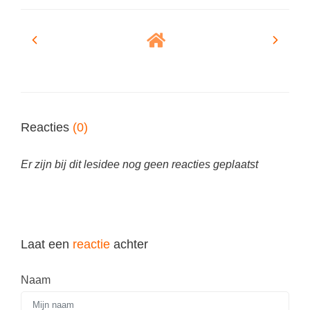
Vakoverstijgend
Kerstfeest
Verzorging
Kinderboekenweek
MEER...
Kleurplaten
AI voor het onderwijs
Mediawijsheid
Kruiswoordpuzzels
Nieuws
Reacties
(0)
Onderwijslonen
Onderwijsprijs
Vrijeschoolonderwijs
Er zijn bij dit lesidee nog geen reacties geplaatst
Ruimte
Montessori onderwijs
Schoolreisideeën
Jenaplanonderwijs
Schoolspullen
Daltononderwijs
Seizoenen
Laat een
reactie
achter
Schoolspullen
Seksualiteit
Onderwijsvacatures
Naam
Sinterklaas
Afscheidstekst collega