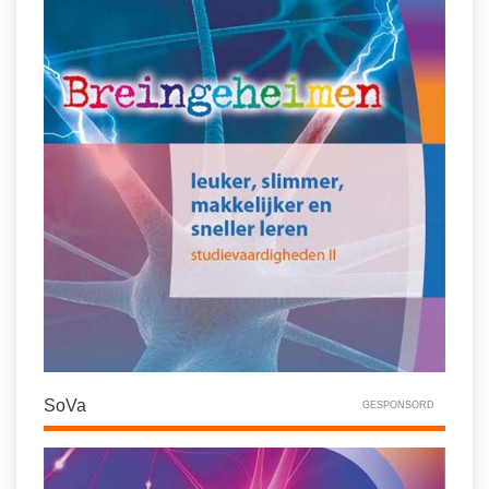
SoVa
GESPONSORD