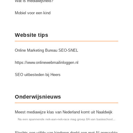
Wat is mediawijsheid?
Spelletjes
Studieschuld & Hypotheek
Sprookjes
Mobiel voor een kind
Middelbare school niveaus
Startpagina onderwijs
Studenten laptop
Tweede Wereldoorlog
Website tips
Docentenplein nieuwsbrief
Nieuwsbrief archief
Online Marketing Bureau SEO-SNEL
Onderwijs CV
https://www.onlinewebmailinloggen.nl
Schoolvakanties
SEO uitbesteden bij Heers
Huiswerkbegeleiding
Huiswerkbegeleider zoeken
Onderwijsnieuws
Huiswerkbegeleider worden
Meest mediawijze klas van Nederland komt uit Naaldwijk
Na een spannende nek-aan-nek-race mag groep 8A van basisschool...
Slechts een vijfde van kinderen denkt een met AI gemaakte