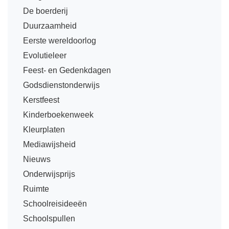
Techniek
Taalvaardigheden
De boerderij
Topografie
Duurzaamheid
LESMATERIAAL
Eerste wereldoorlog
Verkeer
Beeldende Vorming
Evolutieleer
Verzorging
Biologie
Feest- en Gedenkdagen
Geld PO
Godsdienstonderwijs
THEMA'S
Kerstfeest
Geld VO
Budgetteren
Kinderboekenweek
Geschiedenis
De boerderij
Kleurplaten
Maatschappijleer
Mediawijsheid
Duurzaamheid
Orientatie
Nieuws
Eerste wereldoorlog
Onderwijsprijs
Rekenen
Evolutieleer
Ruimte
Sociale vaardigheden
Feest- en Gedenkdagen
Schoolreisideeën
Taalvaardigheid
Schoolspullen
Godsdienstonderwijs