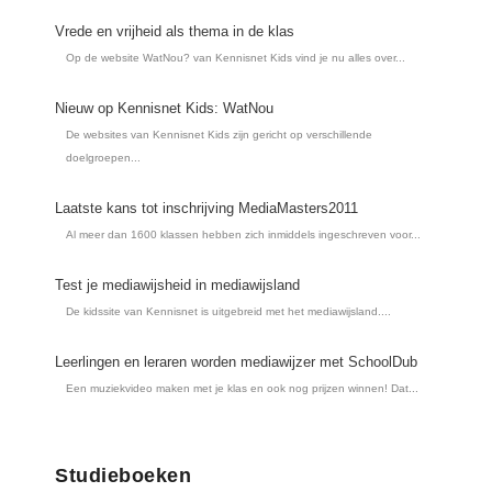
Vrede en vrijheid als thema in de klas
Op de website WatNou? van Kennisnet Kids vind je nu alles over...
Nieuw op Kennisnet Kids: WatNou
De websites van Kennisnet Kids zijn gericht op verschillende
doelgroepen...
Laatste kans tot inschrijving MediaMasters2011
Al meer dan 1600 klassen hebben zich inmiddels ingeschreven voor...
Test je mediawijsheid in mediawijsland
De kidssite van Kennisnet is uitgebreid met het mediawijsland....
Leerlingen en leraren worden mediawijzer met SchoolDub
Een muziekvideo maken met je klas en ook nog prijzen winnen! Dat...
Studieboeken