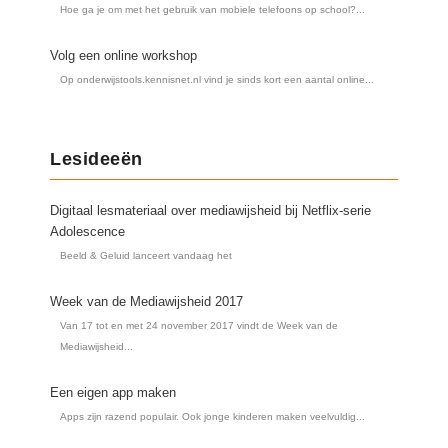
Hoe ga je om met het gebruik van mobiele telefoons op school?...
Volg een online workshop
Op onderwijstools.kennisnet.nl vind je sinds kort een aantal online...
Lesideeën
Digitaal lesmateriaal over mediawijsheid bij Netflix-serie
Adolescence
Beeld & Geluid lanceert vandaag het
Week van de Mediawijsheid 2017
Van 17 tot en met 24 november 2017 vindt de Week van de
Mediawijsheid...
Een eigen app maken
Apps zijn razend populair. Ook jonge kinderen maken veelvuldig...