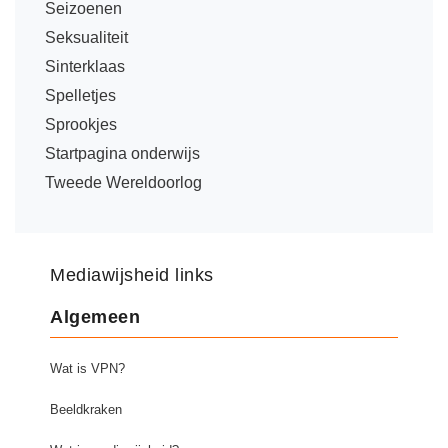
Vakoverstijgend
Seizoenen
Kerstfeest
Seksualiteit
Verzorging
Kinderboekenweek
Sinterklaas
MEER...
Kleurplaten
Spelletjes
AI voor het onderwijs
Sprookjes
Mediawijsheid
Kruiswoordpuzzels
Startpagina onderwijs
Nieuws
Tweede Wereldoorlog
Onderwijslonen
Onderwijsprijs
Vrijeschoolonderwijs
Ruimte
Montessori onderwijs
Mediawijsheid links
Schoolreisideeën
Jenaplanonderwijs
Schoolspullen
Algemeen
Daltononderwijs
Seizoenen
Schoolspullen
Wat is VPN?
Seksualiteit
Onderwijsvacatures
Beeldkraken
Sinterklaas
Afscheidstekst collega