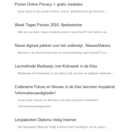
Poster Online Privacy + gratis mediales
Deze week is de poster Check, check, dubbelcheck op internet!...
Week Tegen Pesten 2016: #jedoetertoe
Wat kun je doen tegen (online) pesten op school? Hoe herken je...
Nieuw digitaal pakket voor het onderwijs: NieuwsMakers
Nieuws in de klas introduceert in samenwerking met KlasseTV en...
Lesmethode Mediawijs met Kidsweek in de Klas
Mediawijs met Kidsweek in de Klas is dé actuele en digitale methode...
Codename Future en Nieuws in de klas lanceren lespakket
'Informatievaardigheden'
Codename Future en Nieuws in de klas lanceren lespakket
‘Informatievaardigheden’
Lespakketen Diploma Veilig Internet
Het lespakket Diploma Veilig Internet leert leerlingen om te gaan...