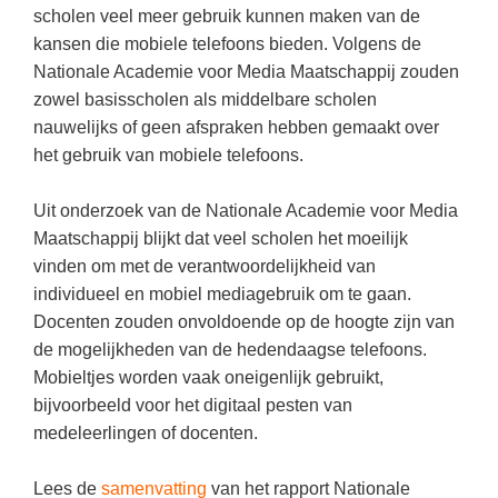
Kerst kleurplaten
Boek: Kleine werelden van het zonnestelsel
scholen veel meer gebruik kunnen maken van de
Digitaal onderwijs
Lespakket ‘Circulaire Economie - van
Frans
(31)
Biologie
kansen die mobiele telefoons bieden. Volgens de
Leren met klassieke muziek
PUZZELS
verpakking tot nieuwe grondstof’
Cito toets
Nationale Academie voor Media Maatschappij zouden
Techniek
(28)
Burgerschap
Lasermachine voor het onderwijs
Woordpuzzels
Gastles Zeebenen in de klas
zowel basisscholen als middelbare scholen
Eindexamens
Open vacature
(27)
Ckv
Lasergraaf
nauwelijks of geen afspraken hebben gemaakt over
Kruiswoordpuzzels
Cursus Leer het heelal begrijpen
iPad scholen
het gebruik van mobiele telefoons.
Engels
(24)
Duits
Onderwijs opleidingen
Van verdunningscalculator tot
LEUK IN DE KLAS
practicumvoorbereiding: gratis online
NIEUWSARCHIEF
Duits
(21)
Economie
Gratis lesmateriaal Dove self-esteem
Uit onderzoek van de Nationale Academie voor Media
hulpmiddelen voor science-docenten en
Raadsels
TOA's
Augustus 2026
Lichamelijke opvoeding
Maatschappij blijkt dat veel scholen het moeilijk
(19)
Engels
Ontdek Memo voor de onderbouw zelf!
Rebussen
vinden om met de verantwoordelijkheid van
DGM in de klas
Juli 2026
Economie
(17)
Filosofie
Maak uw leerlingen mediawijs!
individueel en mobiel mediagebruik om te gaan.
Juni 2026
Frans
Docenten zouden onvoldoende op de hoogte zijn van
VACATURES PER PLAATS
Rekentuin: altijd en overal rekenen oefenen
op je eigen niveau
de mogelijkheden van de hedendaagse telefoons.
Mei 2026
Fries (Frysk)
Amsterdam
(66)
Mobieltjes worden vaak oneigenlijk gebruikt,
Taalzee: adaptief oefenen en toetsen
April 2026
Geschiedenis
Rotterdam
(64)
bijvoorbeeld voor het digitaal pesten van
Theater als middel voor het aanleren van
medeleerlingen of docenten.
Handelswetenschappen
Almere
sociale vaardigheden
(49)
Informatica
Utrecht
Lesmateriaal gebaseerd op
(45)
Lees de
samenvatting
van het rapport Nationale