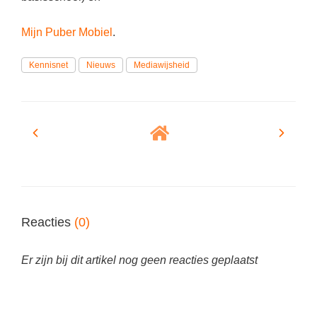
Vakoverstijgend
Kerstfeest
Verzorging
Mijn Puber Mobiel
.
Kinderboekenweek
MEER...
Kleurplaten
Kennisnet
Nieuws
Mediawijsheid
AI voor het onderwijs
Mediawijsheid
Kruiswoordpuzzels
Nieuws
Onderwijslonen
Onderwijsprijs
Vrijeschoolonderwijs
Ruimte
Montessori onderwijs
Schoolreisideeën
Jenaplanonderwijs
Schoolspullen
Reacties
(0)
Daltononderwijs
Seizoenen
Schoolspullen
Er zijn bij dit artikel nog geen reacties geplaatst
Seksualiteit
Onderwijsvacatures
Sinterklaas
Afscheidstekst collega