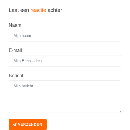
Spelletjes
Studieschuld & Hypotheek
Laat een
reactie
achter
Sprookjes
Middelbare school niveaus
Startpagina onderwijs
Naam
Studenten laptop
Tweede Wereldoorlog
Docentenplein nieuwsbrief
Nieuwsbrief archief
E-mail
Onderwijs CV
Schoolvakanties
Bericht
Huiswerkbegeleiding
Huiswerkbegeleider zoeken
Huiswerkbegeleider worden
VERZENDEN