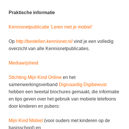
Techniek
Taalvaardigheden
Praktische informatie
Topografie
LESMATERIAAL
Verkeer
Beeldende Vorming
Kennisnetpublicatie 'Leren met je mobiel'
Verzorging
Biologie
Op
http://bestellen.kennisnet.nl/
vind je een volledig
Geld PO
THEMA'S
overzicht van alle Kennisnetpublicaties.
Geld VO
Budgetteren
Mediawijsheid
Geschiedenis
De boerderij
Stichting Mijn Kind Online
en het
Maatschappijleer
Duurzaamheid
samenwerkingsverband
Digivaardig Digibewust
Orientatie
hebben een tweetal brochures gemaakt, die informatie
Eerste wereldoorlog
Rekenen
en tips geven over het gebruik van mobiele telefoons
Evolutieleer
door kinderen en pubers:
Sociale vaardigheden
Feest- en Gedenkdagen
Taalvaardigheid
Mijn Kind Mobiel
(voor ouders met kinderen op de
Godsdienstonderwijs
basisschool) en