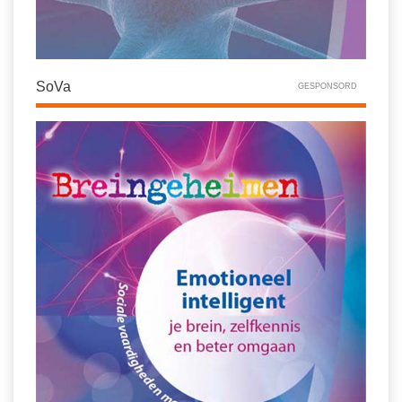
SoVa
GESPONSORD