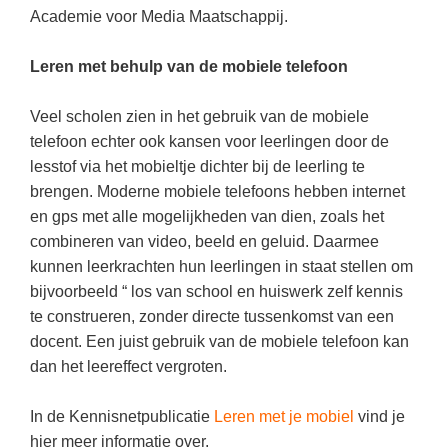
(hersen)onderzoek
Academie voor Media Maatschappij.
Klassieke Talen
Den Haag
(40)
Meesterbaan onderwijsvacatures
Dordrecht
(35)
Letterkunde
Leren met behulp van de mobiele telefoon
LEERMETHODEN
Zoetermeer
(18)
Levensbeschouwing
Veel scholen zien in het gebruik van de mobiele
Eindhoven
(17)
Maatschappijleer
Biologie
telefoon echter ook kansen voor leerlingen door de
Haarlem
lesstof via het mobieltje dichter bij de leerling te
(16)
Muziek
Examentraining
brengen. Moderne mobiele telefoons hebben internet
Alkmaar
(16)
Natuurkunde
Frans
en gps met alle mogelijkheden van dien, zoals het
Nederlands
combineren van video, beeld en geluid. Daarmee
Geschiedenis
kunnen leerkrachten hun leerlingen in staat stellen om
Rekenen / Wiskunde
Media
bijvoorbeeld “ los van school en huiswerk zelf kennis
Scheikunde
te construeren, zonder directe tussenkomst van een
Nederlands
docent. Een juist gebruik van de mobiele telefoon kan
Sociale vaardigheden
Rekenen
dan het leereffect vergroten.
Spaans
Sociale vaardigheden
In de Kennisnetpublicatie
Leren met je mobiel
vind je
Studievaardigheden
Studievaardigheden
hier meer informatie over.