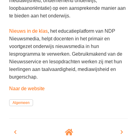
mediawijsheid, ondernemend onderwijs,
Vakoverstijgend
Kerstfeest
loopbaanoriëntatie) op een aansprekende manier aan
Verzorging
te bieden aan het onderwijs.
Kinderboekenweek
MEER...
Kleurplaten
Nieuws in de klas
, het educatieplatform van NDP
AI voor het onderwijs
Nieuwsmedia, helpt docenten in het primair en
Mediawijsheid
Kruiswoordpuzzels
voortgezet onderwijs nieuwsmedia in hun
Nieuws
lesprogramma te verwerken. Gebruikmakend van de
Onderwijslonen
Nieuwsservice en lesopdrachten werken zij met hun
Onderwijsprijs
Vrijeschoolonderwijs
leerlingen aan taalvaardigheid, mediawijsheid en
Ruimte
burgerschap.
Montessori onderwijs
Schoolreisideeën
Naar de website
Jenaplanonderwijs
Schoolspullen
Daltononderwijs
Algemeen
Seizoenen
Schoolspullen
Seksualiteit
Onderwijsvacatures
Sinterklaas
Afscheidstekst collega