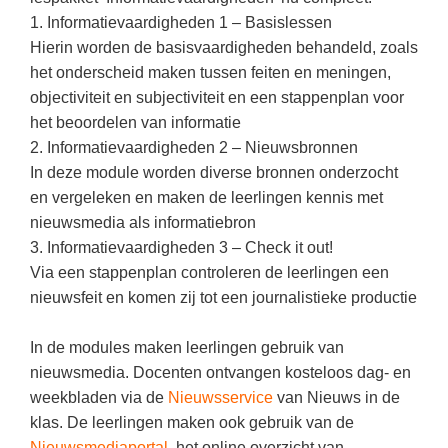
(hersen)onderzoek
Klassieke Talen
Den Haag
1. Informatievaardigheden 1 – Basislessen
(40)
Meesterbaan onderwijsvacatures
Hierin worden de basisvaardigheden behandeld, zoals
Dordrecht
(35)
Letterkunde
het onderscheid maken tussen feiten en meningen,
LEERMETHODEN
Zoetermeer
(18)
Levensbeschouwing
objectiviteit en subjectiviteit en een stappenplan voor
het beoordelen van informatie
Eindhoven
(17)
Maatschappijleer
Biologie
2. Informatievaardigheden 2 – Nieuwsbronnen
Alkmaar
(16)
Muziek
In deze module worden diverse bronnen onderzocht
Examentraining
en vergeleken en maken de leerlingen kennis met
Haarlem
(16)
Natuurkunde
Frans
nieuwsmedia als informatiebron
Nederlands
Geschiedenis
3. Informatievaardigheden 3 – Check it out!
Via een stappenplan controleren de leerlingen een
Rekenen / Wiskunde
Media
nieuwsfeit en komen zij tot een journalistieke productie
Scheikunde
Nederlands
In de modules maken leerlingen gebruik van
Sociale vaardigheden
Rekenen
nieuwsmedia. Docenten ontvangen kosteloos dag- en
Spaans
Sociale vaardigheden
weekbladen via de
Nieuwsservice
van Nieuws in de
Studievaardigheden
klas. De leerlingen maken ook gebruik van de
Studievaardigheden
Nieuwsmediaportal
, het online overzicht van