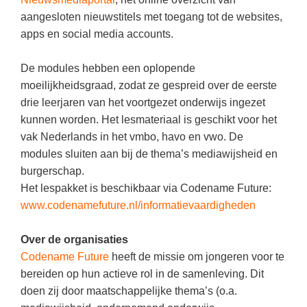
Techniek
Taalvaardigheden
aangesloten nieuwstitels met toegang tot de websites,
Topografie
apps en social media accounts.
LESMATERIAAL
Verkeer
Beeldende Vorming
De modules hebben een oplopende
Verzorging
moeilijkheidsgraad, zodat ze gespreid over de eerste
Biologie
drie leerjaren van het voortgezet onderwijs ingezet
Geld PO
THEMA'S
kunnen worden. Het lesmateriaal is geschikt voor het
Geld VO
vak Nederlands in het vmbo, havo en vwo. De
Budgetteren
modules sluiten aan bij de thema’s mediawijsheid en
Geschiedenis
burgerschap.
De boerderij
Maatschappijleer
Het lespakket is beschikbaar via Codename Future:
Duurzaamheid
www.codenamefuture.nl/informatievaardigheden
Orientatie
Eerste wereldoorlog
Rekenen
Over de organisaties
Evolutieleer
Codename Future
heeft de missie om jongeren voor te
Sociale vaardigheden
Feest- en Gedenkdagen
bereiden op hun actieve rol in de samenleving. Dit
Taalvaardigheid
doen zij door maatschappelijke thema’s (o.a.
Godsdienstonderwijs