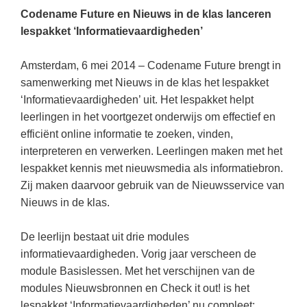
Kerst kleurplaten
Boek: Kleine werelden van het zonnestelsel
Codename Future en Nieuws in de klas lanceren
Digitaal onderwijs
Lespakket ‘Circulaire Economie - van
Frans
(31)
Biologie
Leren met klassieke muziek
lespakket ‘Informatievaardigheden’
PUZZELS
verpakking tot nieuwe grondstof’
Cito toets
Techniek
(28)
Burgerschap
Lasermachine voor het onderwijs
Woordpuzzels
Gastles Zeebenen in de klas
Amsterdam, 6 mei 2014 – Codename Future brengt in
Eindexamens
Open vacature
(27)
Ckv
Lasergraaf
Kruiswoordpuzzels
samenwerking met Nieuws in de klas het lespakket
Cursus Leer het heelal begrijpen
iPad scholen
Engels
(24)
Duits
‘Informatievaardigheden’ uit. Het lespakket helpt
Onderwijs opleidingen
Van verdunningscalculator tot
LEUK IN DE KLAS
leerlingen in het voortgezet onderwijs om effectief en
practicumvoorbereiding: gratis online
NIEUWSARCHIEF
Duits
(21)
Economie
Gratis lesmateriaal Dove self-esteem
hulpmiddelen voor science-docenten en
Raadsels
efficiënt online informatie te zoeken, vinden,
TOA's
Augustus 2026
Lichamelijke opvoeding
(19)
Engels
interpreteren en verwerken. Leerlingen maken met het
Ontdek Memo voor de onderbouw zelf!
Rebussen
DGM in de klas
lespakket kennis met nieuwsmedia als informatiebron.
Juli 2026
Economie
(17)
Filosofie
Maak uw leerlingen mediawijs!
Zij maken daarvoor gebruik van de Nieuwsservice van
Juni 2026
Frans
VACATURES PER PLAATS
Rekentuin: altijd en overal rekenen oefenen
Nieuws in de klas.
op je eigen niveau
Mei 2026
Fries (Frysk)
Amsterdam
(66)
De leerlijn bestaat uit drie modules
Taalzee: adaptief oefenen en toetsen
April 2026
Geschiedenis
Rotterdam
(64)
informatievaardigheden. Vorig jaar verscheen de
Theater als middel voor het aanleren van
module Basislessen. Met het verschijnen van de
Handelswetenschappen
Almere
sociale vaardigheden
(49)
modules Nieuwsbronnen en Check it out! is het
Informatica
Utrecht
Lesmateriaal gebaseerd op
(45)
lespakket ‘Informatievaardigheden’ nu compleet: