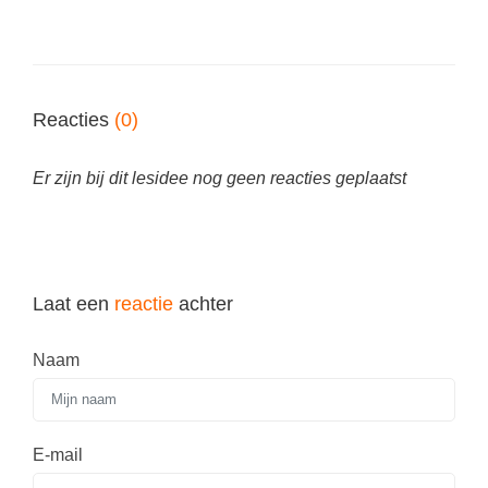
Spelletjes
Studieschuld & Hypotheek
Sprookjes
Middelbare school niveaus
Startpagina onderwijs
Studenten laptop
Reacties
(0)
Tweede Wereldoorlog
Docentenplein nieuwsbrief
Er zijn bij dit lesidee nog geen reacties geplaatst
Nieuwsbrief archief
Onderwijs CV
Schoolvakanties
Laat een
Huiswerkbegeleiding
reactie
achter
Huiswerkbegeleider zoeken
Naam
Huiswerkbegeleider worden
E-mail