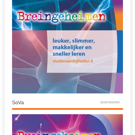
SoVa
GESPONSORD