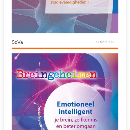
SoVa
GESPONSORD