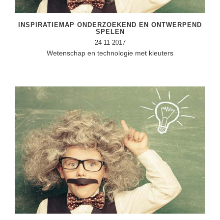
Spelletjes
Studieschuld & Hypotheek
Sprookjes
INSPIRATIEMAP ONDERZOEKEND EN ONTWERPEND
Middelbare school niveaus
SPELEN
Startpagina onderwijs
24-11-2017
Studenten laptop
Wetenschap en technologie met kleuters
Tweede Wereldoorlog
Docentenplein nieuwsbrief
Nieuwsbrief archief
Onderwijs CV
Schoolvakanties
Huiswerkbegeleiding
Huiswerkbegeleider zoeken
Huiswerkbegeleider worden