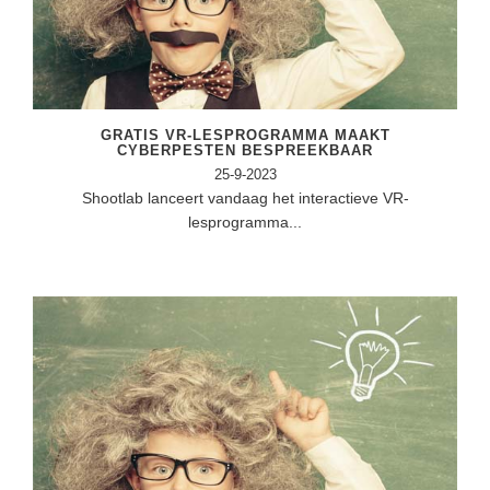
Techniek
Taalvaardigheden
Topografie
LESMATERIAAL
Verkeer
Beeldende Vorming
Verzorging
GRATIS VR-LESPROGRAMMA MAAKT
Biologie
CYBERPESTEN BESPREEKBAAR
25-9-2023
Geld PO
THEMA'S
Shootlab lanceert vandaag het interactieve VR-
Geld VO
lesprogramma...
Budgetteren
Geschiedenis
De boerderij
Maatschappijleer
Duurzaamheid
Orientatie
Eerste wereldoorlog
Rekenen
Evolutieleer
Sociale vaardigheden
Feest- en Gedenkdagen
Taalvaardigheid
Godsdienstonderwijs