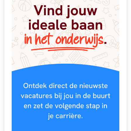
Spelletjes
Studieschuld & Hypotheek
Sprookjes
Middelbare school niveaus
Startpagina onderwijs
Studenten laptop
Tweede Wereldoorlog
Docentenplein nieuwsbrief
Nieuwsbrief archief
Onderwijs CV
Schoolvakanties
Huiswerkbegeleiding
Huiswerkbegeleider zoeken
Huiswerkbegeleider worden