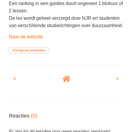
(hersen)onderzoek
Een ranking in een gastles duurt ongeveer 1 blokuur of
Klassieke Talen
2 lessen.
Meesterbaan onderwijsvacatures
Letterkunde
De les wordt geheel verzorgd door NJR en studenten
van verschillende studierichtingen over duurzaamheid.
LEERMETHODEN
Levensbeschouwing
Naar de website
Maatschappijleer
Biologie
Muziek
Voortgezet onderwijs
Examentraining
Natuurkunde
Frans
Nederlands
Geschiedenis
Rekenen / Wiskunde
Media
Scheikunde
Nederlands
Sociale vaardigheden
Rekenen
Spaans
Sociale vaardigheden
Reacties
(0)
Studievaardigheden
Studievaardigheden
Er zijn bij dit lesidee nog geen reacties geplaatst