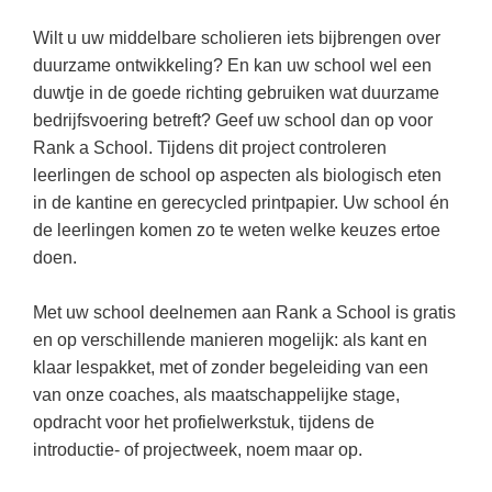
Kerst kleurplaten
Boek: Kleine werelden van het zonnestelsel
Digitaal onderwijs
Lespakket ‘Circulaire Economie - van
Wilt u uw middelbare scholieren iets bijbrengen over
Biologie
Leren met klassieke muziek
PUZZELS
verpakking tot nieuwe grondstof’
duurzame ontwikkeling? En kan uw school wel een
Cito toets
Burgerschap
Lasermachine voor het onderwijs
Woordpuzzels
duwtje in de goede richting gebruiken wat duurzame
Gastles Zeebenen in de klas
Eindexamens
Ckv
bedrijfsvoering betreft? Geef uw school dan op voor
Lasergraaf
Kruiswoordpuzzels
Cursus Leer het heelal begrijpen
Rank a School. Tijdens dit project controleren
iPad scholen
Duits
Onderwijs opleidingen
Van verdunningscalculator tot
LEUK IN DE KLAS
leerlingen de school op aspecten als biologisch eten
practicumvoorbereiding: gratis online
NIEUWSARCHIEF
Economie
in de kantine en gerecycled printpapier. Uw school én
Gratis lesmateriaal Dove self-esteem
hulpmiddelen voor science-docenten en
Raadsels
TOA's
de leerlingen komen zo te weten welke keuzes ertoe
Augustus 2026
Engels
Ontdek Memo voor de onderbouw zelf!
Rebussen
doen.
DGM in de klas
Juli 2026
Filosofie
Maak uw leerlingen mediawijs!
Juni 2026
Met uw school deelnemen aan Rank a School is gratis
Frans
Rekentuin: altijd en overal rekenen oefenen
en op verschillende manieren mogelijk: als kant en
op je eigen niveau
Mei 2026
Fries (Frysk)
klaar lespakket, met of zonder begeleiding van een
Taalzee: adaptief oefenen en toetsen
April 2026
van onze coaches, als maatschappelijke stage,
Geschiedenis
Theater als middel voor het aanleren van
opdracht voor het profielwerkstuk, tijdens de
Handelswetenschappen
sociale vaardigheden
introductie- of projectweek, noem maar op.
Informatica
Lesmateriaal gebaseerd op