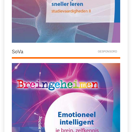
SoVa
GESPONSORD