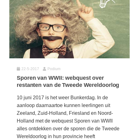
(hersen)onderzoek
Klassieke Talen
Almere
(23)
Meesterbaan onderwijsvacatures
Dordrecht
(21)
Letterkunde
LEERMETHODEN
Eindhoven
(13)
Levensbeschouwing
Zoetermeer
(13)
Maatschappijleer
Biologie
Amersfoort
(11)
Muziek
Examentraining
Apeldoorn
(10)
Natuurkunde
Frans
22-5-2017
Podium
Nederlands
Geschiedenis
Sporen van WWII: webquest over
restanten van de Tweede Wereldoorlog
Rekenen / Wiskunde
Media
Scheikunde
10 juni 2017 is het weer Bunkerdag. In de
Nederlands
aanloop daarnaartoe kunnen leerlingen uit
Sociale vaardigheden
Rekenen
Zeeland, Zuid-Holland, Friesland en Noord-
Spaans
Sociale vaardigheden
Holland met de webquest Sporen van WWII
alles ontdekken over de sporen die de Tweede
Studievaardigheden
Studievaardigheden
Wereldoorlog in hun provincie heeft