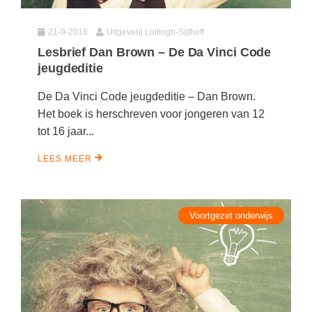
Spelletjes
Studieschuld & Hypotheek
Sprookjes
21-9-2016
Uitgeverij Luitingh-Sijthoff
Middelbare school niveaus
Lesbrief Dan Brown – De Da Vinci Code
Startpagina onderwijs
jeugdeditie
Studenten laptop
Tweede Wereldoorlog
Docentenplein nieuwsbrief
De Da Vinci Code jeugdeditie – Dan Brown.
Het boek is herschreven voor jongeren van 12
Nieuwsbrief archief
tot 16 jaar...
Onderwijs CV
LEES MEER
Schoolvakanties
Huiswerkbegeleiding
Voortgezet onderwijs
Huiswerkbegeleider zoeken
Huiswerkbegeleider worden