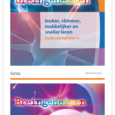
SoVa
GESPONSORD