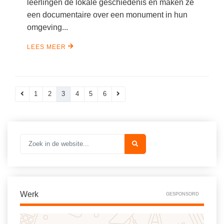
leerlingen de lokale geschiedenis en maken ze
een documentaire over een monument in hun
omgeving...
LEES MEER
1
2
3
4
5
6
Werk
GESPONSORD