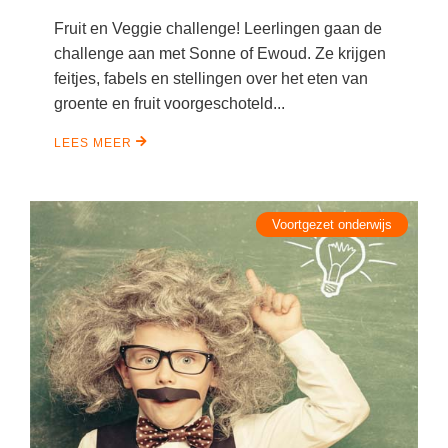
Vakoverstijgend
Kerstfeest
Fruit en Veggie challenge! Leerlingen gaan de
Verzorging
challenge aan met Sonne of Ewoud. Ze krijgen
Kinderboekenweek
MEER...
feitjes, fabels en stellingen over het eten van
Kleurplaten
groente en fruit voorgeschoteld...
AI voor het onderwijs
Mediawijsheid
LEES MEER
Kruiswoordpuzzels
Nieuws
Onderwijslonen
Onderwijsprijs
Vrijeschoolonderwijs
Voortgezet onderwijs
Ruimte
Montessori onderwijs
Schoolreisideeën
Jenaplanonderwijs
Schoolspullen
Daltononderwijs
Seizoenen
Schoolspullen
Seksualiteit
Onderwijsvacatures
Sinterklaas
Afscheidstekst collega