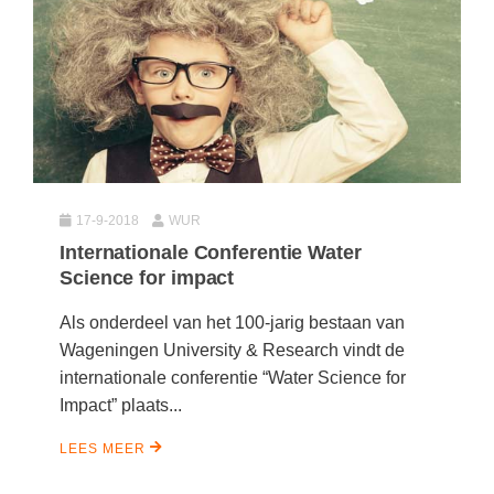
(hersen)onderzoek
Klassieke Talen
Almere
(23)
Meesterbaan onderwijsvacatures
Dordrecht
(21)
Letterkunde
LEERMETHODEN
Eindhoven
(13)
Levensbeschouwing
Zoetermeer
(13)
Maatschappijleer
Biologie
Amersfoort
(11)
Muziek
Examentraining
Apeldoorn
17-9-2018
WUR
(10)
Natuurkunde
Frans
Internationale Conferentie Water
Nederlands
Geschiedenis
Science for impact
Rekenen / Wiskunde
Media
Als onderdeel van het 100-jarig bestaan van
Scheikunde
Nederlands
Wageningen University & Research vindt de
internationale conferentie “Water Science for
Sociale vaardigheden
Rekenen
Impact” plaats...
Spaans
Sociale vaardigheden
LEES MEER
Studievaardigheden
Studievaardigheden