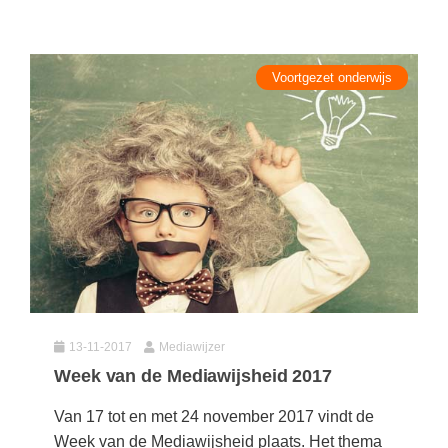
Vakoverstijgend
Kerstfeest
Verzorging
Kinderboekenweek
MEER...
Voortgezet onderwijs
Kleurplaten
AI voor het onderwijs
Mediawijsheid
Kruiswoordpuzzels
Nieuws
Onderwijslonen
Onderwijsprijs
Vrijeschoolonderwijs
Ruimte
Montessori onderwijs
Schoolreisideeën
Jenaplanonderwijs
Schoolspullen
Daltononderwijs
Seizoenen
13-11-2017
Mediawijzer
Schoolspullen
Week van de Mediawijsheid 2017
Seksualiteit
Onderwijsvacatures
Van 17 tot en met 24 november 2017 vindt de
Sinterklaas
Afscheidstekst collega
Week van de Mediawijsheid plaats. Het thema