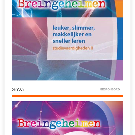
SoVa
GESPONSORD