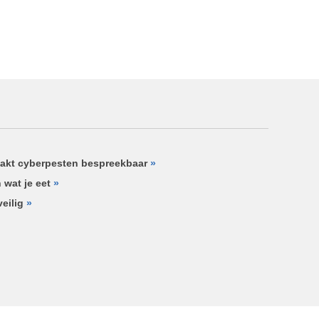
akt cyberpesten bespreekbaar
»
 wat je eet
»
eilig
»