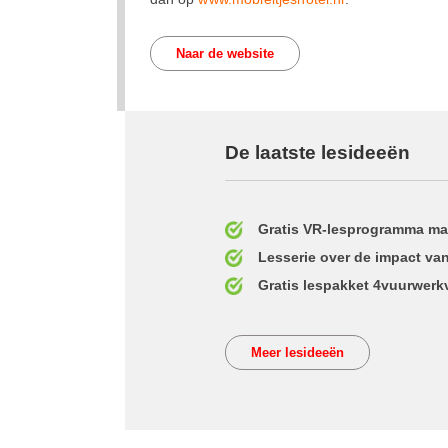
Naar de website
De laatste lesideeën
Gratis VR-lesprogramma ma
Lesserie over de impact van
Gratis lespakket 4vuurwerkv
Meer lesideeën