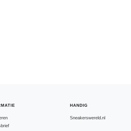
RMATIE
HANDIG
eren
Sneakerswereld.nl
brief