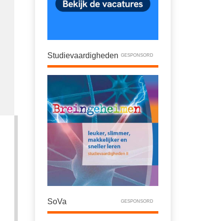
Studievaardigheden
GESPONSORD
SoVa
GESPONSORD
k
n