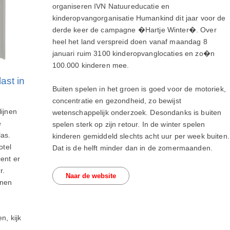
organiseren IVN Natuureducatie en
kinderopvangorganisatie Humankind dit jaar voor de
derde keer de campagne �Hartje Winter�. Over
heel het land verspreid doen vanaf maandag 8
januari ruim 3100 kinderopvanglocaties en zo�n
100.000 kinderen mee.
ast in
Buiten spelen in het groen is goed voor de motoriek,
concentratie en gezondheid, zo bewijst
lijnen
wetenschappelijk onderzoek. Desondanks is buiten
e
spelen sterk op zijn retour. In de winter spelen
las.
kinderen gemiddeld slechts acht uur per week buiten.
otel
Dat is de helft minder dan in de zomermaanden.
cent er
r.
Naar de website
nnen
n, kijk