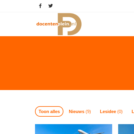
Toon alles
Nieuws
(9)
Lesidee
(0)
L