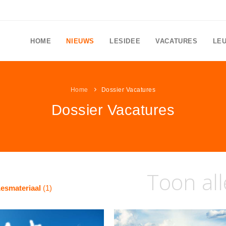
HOME
NIEUWS
LESIDEE
VACATURES
LE
Home
Dossier Vacatures
Dossier Vacatures
Toon all
esmateriaal
(1)