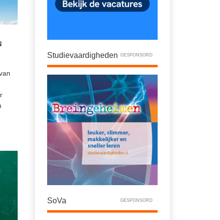
N
Studievaardigheden
GESPONSORD
 van
r
n
SoVa
GESPONSORD