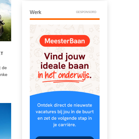
Werk
GESPONSORD
KT
t de
inke