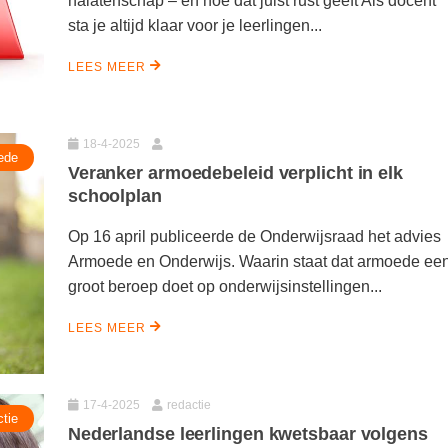
nalatenschap – en hoe dat juist rust geeft Als docent
sta je altijd klaar voor je leerlingen...
LEES MEER
18-4-2025
ede
Veranker armoedebeleid verplicht in elk
schoolplan
Op 16 april publiceerde de Onderwijsraad het advies
Armoede en Onderwijs. Waarin staat dat armoede ee
groot beroep doet op onderwijsinstellingen...
LEES MEER
17-4-2025
redactie
tie
Nederlandse leerlingen kwetsbaar volgens