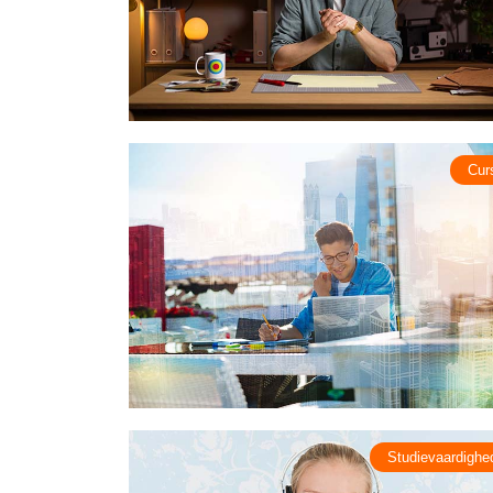
Cur
Studievaardighe