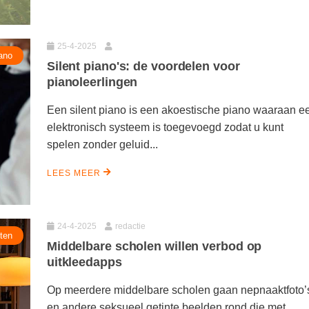
25-4-2025
ano
Silent piano's: de voordelen voor
pianoleerlingen
Een silent piano is een akoestische piano waaraan e
elektronisch systeem is toegevoegd zodat u kunt
spelen zonder geluid...
LEES MEER
24-4-2025
redactie
ten
Middelbare scholen willen verbod op
uitkleedapps
Op meerdere middelbare scholen gaan nepnaaktfoto’
en andere seksueel getinte beelden rond die met