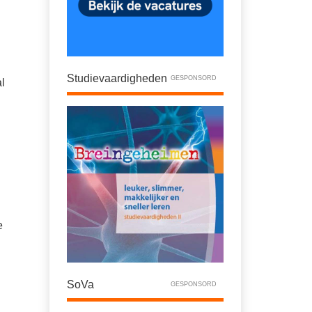
Studievaardigheden
GESPONSORD
al
e
SoVa
GESPONSORD