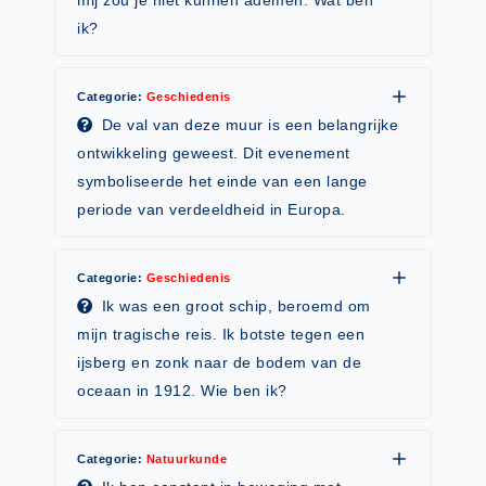
mij zou je niet kunnen ademen. Wat ben
Vakoverstijgend
Kerstfeest
ik?
Verzorging
Kinderboekenweek
MEER...
Categorie:
Kleurplaten
Geschiedenis
AI voor het onderwijs
De val van deze muur is een belangrijke
Mediawijsheid
ontwikkeling geweest. Dit evenement
Kruiswoordpuzzels
Nieuws
symboliseerde het einde van een lange
Onderwijslonen
periode van verdeeldheid in Europa.
Onderwijsprijs
Vrijeschoolonderwijs
Ruimte
Montessori onderwijs
Categorie:
Geschiedenis
Schoolreisideeën
Ik was een groot schip, beroemd om
Jenaplanonderwijs
mijn tragische reis. Ik botste tegen een
Schoolspullen
Daltononderwijs
ijsberg en zonk naar de bodem van de
Seizoenen
oceaan in 1912. Wie ben ik?
Schoolspullen
Seksualiteit
Onderwijsvacatures
Sinterklaas
Categorie:
Natuurkunde
Afscheidstekst collega