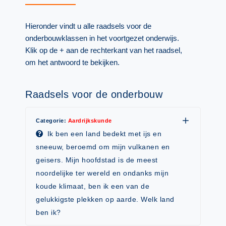
(hersen)onderzoek
Klassieke Talen
Meesterbaan onderwijsvacatures
Hieronder vindt u alle raadsels voor de
Letterkunde
onderbouwklassen in het voortgezet onderwijs.
LEERMETHODEN
Levensbeschouwing
Klik op de + aan de rechterkant van het raadsel,
om het antwoord te bekijken.
Maatschappijleer
Biologie
Muziek
Examentraining
Raadsels voor de onderbouw
Natuurkunde
Frans
Nederlands
Categorie:
Aardrijkskunde
Geschiedenis
Ik ben een land bedekt met ijs en
Rekenen / Wiskunde
Media
sneeuw, beroemd om mijn vulkanen en
Scheikunde
geisers. Mijn hoofdstad is de meest
Nederlands
noordelijke ter wereld en ondanks mijn
Sociale vaardigheden
Rekenen
koude klimaat, ben ik een van de
Spaans
Sociale vaardigheden
gelukkigste plekken op aarde. Welk land
Studievaardigheden
ben ik?
Studievaardigheden