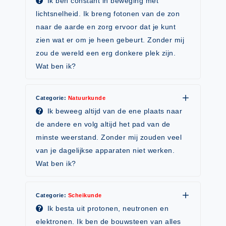
Ik ben constant in beweging met
Spelletjes
Studieschuld & Hypotheek
lichtsnelheid. Ik breng fotonen van de zon
Sprookjes
naar de aarde en zorg ervoor dat je kunt
Middelbare school niveaus
zien wat er om je heen gebeurt. Zonder mij
Startpagina onderwijs
Studenten laptop
zou de wereld een erg donkere plek zijn.
Tweede Wereldoorlog
Wat ben ik?
Docentenplein nieuwsbrief
Nieuwsbrief archief
Categorie:
Natuurkunde
Onderwijs CV
Ik beweeg altijd van de ene plaats naar
Schoolvakanties
de andere en volg altijd het pad van de
minste weerstand. Zonder mij zouden veel
Huiswerkbegeleiding
van je dagelijkse apparaten niet werken.
Huiswerkbegeleider zoeken
Wat ben ik?
Huiswerkbegeleider worden
Categorie:
Scheikunde
Ik besta uit protonen, neutronen en
elektronen. Ik ben de bouwsteen van alles