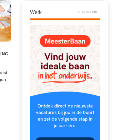
Werk
GESPONSORD
?
ING
best
gen