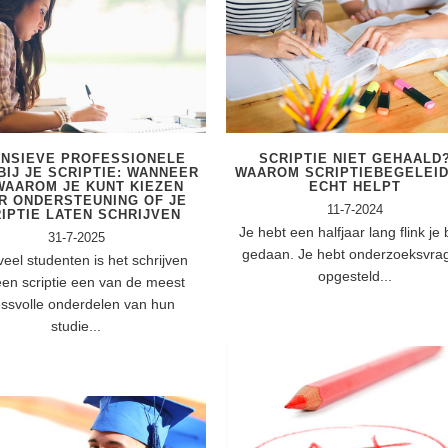
ENSIEVE PROFESSIONELE
SCRIPTIE NIET GEHAALD
BIJ JE SCRIPTIE: WANNEER
WAAROM SCRIPTIEBEGELEID
WAAROM JE KUNT KIEZEN
ECHT HELPT
R ONDERSTEUNING OF JE
11-7-2024
IPTIE LATEN SCHRIJVEN
Je hebt een halfjaar lang flink je 
31-7-2025
gedaan. Je hebt onderzoeksvra
veel studenten is het schrijven
opgesteld...
een scriptie een van de meest
essvolle onderdelen van hun
studie...