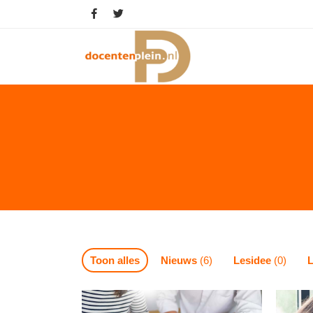
Toon alles
Nieuws
(6)
Lesidee
(0)
L