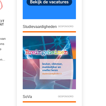
EIT
NT
Studievaardigheden
GESPONSORD
 van
ens
de
e
...
SoVa
GESPONSORD