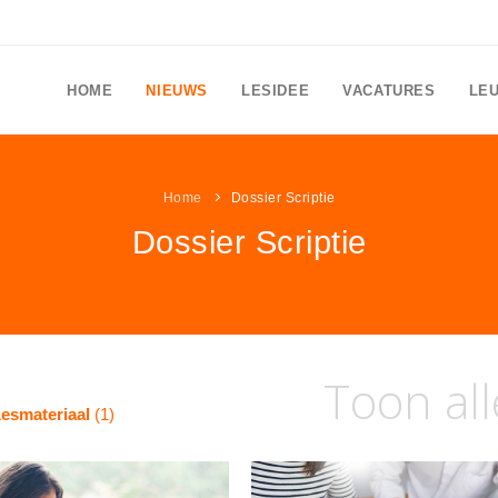
HOME
NIEUWS
LESIDEE
VACATURES
LE
Home
Dossier Scriptie
Dossier Scriptie
Toon all
esmateriaal
(1)