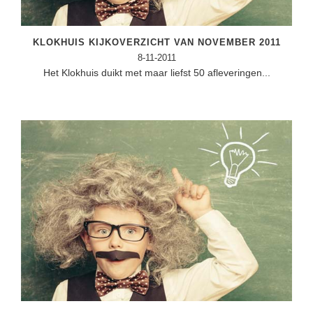
Vakoverstijgend
Kerstfeest
Verzorging
Kinderboekenweek
KLOKHUIS KIJKOVERZICHT VAN NOVEMBER 2011
MEER...
8-11-2011
Kleurplaten
Het Klokhuis duikt met maar liefst 50 afleveringen...
AI voor het onderwijs
Mediawijsheid
Kruiswoordpuzzels
Nieuws
Onderwijslonen
Onderwijsprijs
Vrijeschoolonderwijs
Ruimte
Montessori onderwijs
Schoolreisideeën
Jenaplanonderwijs
Schoolspullen
Daltononderwijs
Seizoenen
Schoolspullen
Seksualiteit
Onderwijsvacatures
Sinterklaas
Afscheidstekst collega