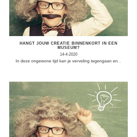
(hersen)onderzoek
Klassieke Talen
Almere
(23)
Meesterbaan onderwijsvacatures
Dordrecht
(21)
Letterkunde
LEERMETHODEN
Zoetermeer
(13)
Levensbeschouwing
Eindhoven
(13)
Maatschappijleer
Biologie
HANGT JOUW CREATIE BINNENKORT IN EEN
MUSEUM?
Amersfoort
(11)
Muziek
Examentraining
14-4-2020
In deze ongewone tijd kan je verveling tegengaan en...
Lelystad
(10)
Natuurkunde
Frans
Nederlands
Geschiedenis
Rekenen / Wiskunde
Media
Scheikunde
Nederlands
Sociale vaardigheden
Rekenen
Spaans
Sociale vaardigheden
Studievaardigheden
Studievaardigheden