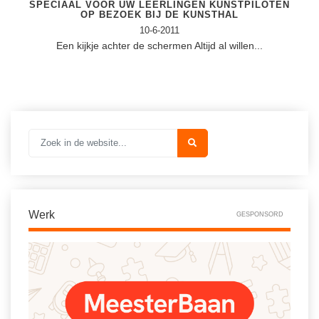
Spelletjes
SPECIAAL VOOR UW LEERLINGEN KUNSTPILOTEN
OP BEZOEK BIJ DE KUNSTHAL
Studieschuld & Hypotheek
Sprookjes
10-6-2011
Middelbare school niveaus
Een kijkje achter de schermen Altijd al willen...
Startpagina onderwijs
Studenten laptop
Tweede Wereldoorlog
Docentenplein nieuwsbrief
Nieuwsbrief archief
Onderwijs CV
Schoolvakanties
Huiswerkbegeleiding
Werk
GESPONSORD
Huiswerkbegeleider zoeken
Huiswerkbegeleider worden