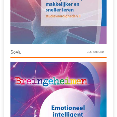
SoVa
GESPONSORD