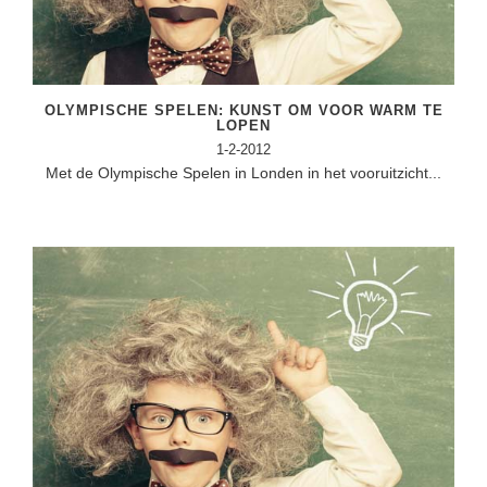
Techniek
Taalvaardigheden
Topografie
LESMATERIAAL
Verkeer
Beeldende Vorming
OLYMPISCHE SPELEN: KUNST OM VOOR WARM TE
Verzorging
LOPEN
Biologie
1-2-2012
Met de Olympische Spelen in Londen in het vooruitzicht...
Geld PO
THEMA'S
Geld VO
Budgetteren
Geschiedenis
De boerderij
Maatschappijleer
Duurzaamheid
Orientatie
Eerste wereldoorlog
Rekenen
Evolutieleer
Sociale vaardigheden
Feest- en Gedenkdagen
Taalvaardigheid
Godsdienstonderwijs