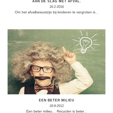
AAN DE SLAG MET AFVAL.
Spelletjes
Studieschuld & Hypotheek
16-2-2016
Sprookjes
Om het afvalbewustzijn bij kinderen te vergroten is...
Middelbare school niveaus
Startpagina onderwijs
Studenten laptop
Tweede Wereldoorlog
Docentenplein nieuwsbrief
Nieuwsbrief archief
Onderwijs CV
Schoolvakanties
Huiswerkbegeleiding
Huiswerkbegeleider zoeken
Huiswerkbegeleider worden
EEN BETER MILIEU
18-9-2012
Een beter milieu… Recyclen is beter...