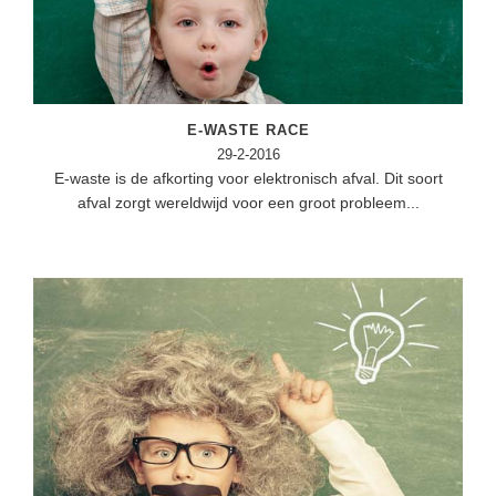
(hersen)onderzoek
Klassieke Talen
Meesterbaan onderwijsvacatures
Letterkunde
LEERMETHODEN
Levensbeschouwing
E-WASTE RACE
Maatschappijleer
Biologie
29-2-2016
E-waste is de afkorting voor elektronisch afval. Dit soort
Muziek
Examentraining
afval zorgt wereldwijd voor een groot probleem...
Natuurkunde
Frans
Nederlands
Geschiedenis
Rekenen / Wiskunde
Media
Scheikunde
Nederlands
Sociale vaardigheden
Rekenen
Spaans
Sociale vaardigheden
Studievaardigheden
Studievaardigheden