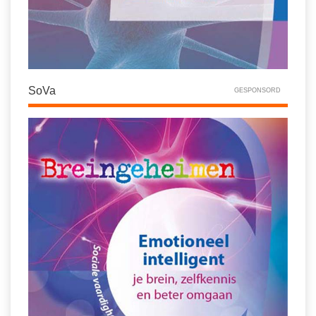
SoVa
GESPONSORD