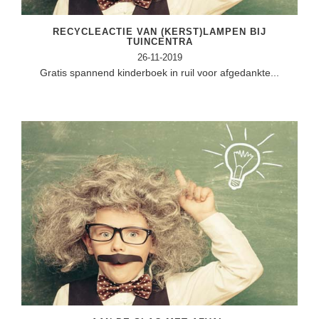
Vakoverstijgend
Kerstfeest
Verzorging
RECYCLEACTIE VAN (KERST)LAMPEN BIJ
Kinderboekenweek
TUINCENTRA
MEER...
26-11-2019
Kleurplaten
Gratis spannend kinderboek in ruil voor afgedankte...
AI voor het onderwijs
Mediawijsheid
Kruiswoordpuzzels
Nieuws
Onderwijslonen
Onderwijsprijs
Vrijeschoolonderwijs
Ruimte
Montessori onderwijs
Schoolreisideeën
Jenaplanonderwijs
Schoolspullen
Daltononderwijs
Seizoenen
Schoolspullen
Seksualiteit
Onderwijsvacatures
Sinterklaas
Afscheidstekst collega