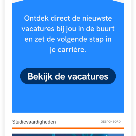
Spelletjes
Studieschuld & Hypotheek
Sprookjes
Middelbare school niveaus
Startpagina onderwijs
Studenten laptop
Tweede Wereldoorlog
Docentenplein nieuwsbrief
Nieuwsbrief archief
Onderwijs CV
Schoolvakanties
Huiswerkbegeleiding
Huiswerkbegeleider zoeken
Huiswerkbegeleider worden
Studievaardigheden
GESPONSORD