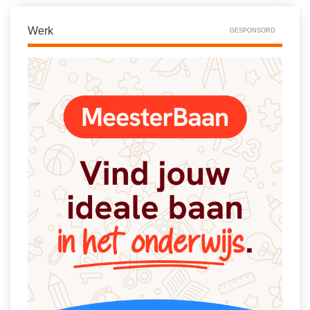
Vakoverstijgend
Kerstfeest
Verzorging
Werk
GESPONSORD
Kinderboekenweek
MEER...
Kleurplaten
AI voor het onderwijs
Mediawijsheid
Kruiswoordpuzzels
Nieuws
Onderwijslonen
Onderwijsprijs
Vrijeschoolonderwijs
Ruimte
Montessori onderwijs
Schoolreisideeën
Jenaplanonderwijs
Schoolspullen
Daltononderwijs
Seizoenen
Schoolspullen
Seksualiteit
Onderwijsvacatures
Sinterklaas
Afscheidstekst collega