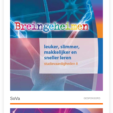
SoVa
GESPONSORD