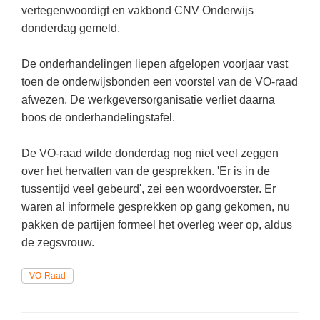
Kerst kleurplaten
Boek: Kleine werelden van het zonnestelsel
vertegenwoordigt en vakbond CNV Onderwijs
Digitaal onderwijs
Lespakket ‘Circulaire Economie - van
Frans
(22)
Biologie
donderdag gemeld.
Leren met klassieke muziek
PUZZELS
verpakking tot nieuwe grondstof’
Cito toets
Engels
(17)
Burgerschap
Lasermachine voor het onderwijs
Woordpuzzels
Gastles Zeebenen in de klas
De onderhandelingen liepen afgelopen voorjaar vast
Eindexamens
Techniek
(16)
Ckv
Lasergraaf
toen de onderwijsbonden een voorstel van de VO-raad
Kruiswoordpuzzels
Cursus Leer het heelal begrijpen
iPad scholen
afwezen. De werkgeversorganisatie verliet daarna
Open vacature
(16)
Duits
Onderwijs opleidingen
Van verdunningscalculator tot
LEUK IN DE KLAS
boos de onderhandelingstafel.
practicumvoorbereiding: gratis online
NIEUWSARCHIEF
Duits
(14)
Economie
Gratis lesmateriaal Dove self-esteem
hulpmiddelen voor science-docenten en
Raadsels
TOA's
Augustus 2026
Lichamelijke opvoeding
De VO-raad wilde donderdag nog niet veel zeggen
(13)
Engels
Ontdek Memo voor de onderbouw zelf!
Rebussen
over het hervatten van de gesprekken. 'Er is in de
DGM in de klas
Juli 2026
Biologie
(12)
Filosofie
Maak uw leerlingen mediawijs!
tussentijd veel gebeurd', zei een woordvoerster. Er
Juni 2026
Frans
waren al informele gesprekken op gang gekomen, nu
VACATURES PER PLAATS
Rekentuin: altijd en overal rekenen oefenen
op je eigen niveau
pakken de partijen formeel het overleg weer op, aldus
Mei 2026
Fries (Frysk)
Amsterdam
(56)
de zegsvrouw.
Taalzee: adaptief oefenen en toetsen
April 2026
Geschiedenis
Rotterdam
(42)
Theater als middel voor het aanleren van
VO-Raad
Handelswetenschappen
Den Haag
sociale vaardigheden
(34)
Informatica
Utrecht
Lesmateriaal gebaseerd op
(26)