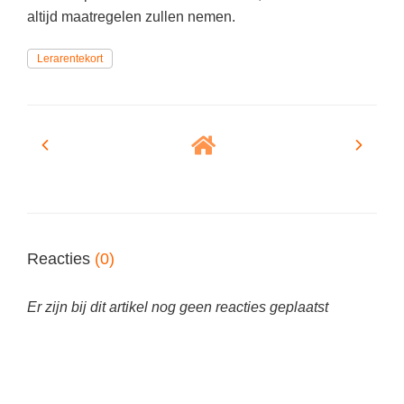
Techniek
Taalvaardigheden
altijd maatregelen zullen nemen.
Topografie
LESMATERIAAL
Lerarentekort
Verkeer
Beeldende Vorming
Verzorging
Biologie
Geld PO
THEMA'S
Geld VO
Budgetteren
Geschiedenis
De boerderij
Maatschappijleer
Reacties
(0)
Duurzaamheid
Orientatie
Eerste wereldoorlog
Er zijn bij dit artikel nog geen reacties geplaatst
Rekenen
Evolutieleer
Sociale vaardigheden
Feest- en Gedenkdagen
Taalvaardigheid
Godsdienstonderwijs