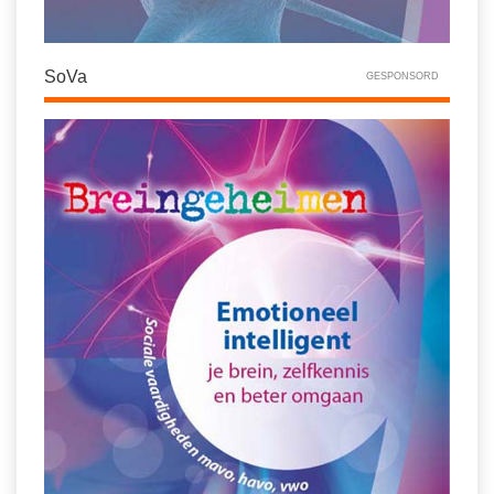
SoVa
GESPONSORD