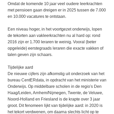
Kerst kleurplaten
Boek: Kleine werelden van het zonnestelsel
Omdat de komende 10 jaar veel oudere leerkrachten
Digitaal onderwijs
Lespakket ‘Circulaire Economie - van
Frans
(22)
Biologie
met pensioen gaan dreigen er in 2025 tussen de 7.000
Leren met klassieke muziek
PUZZELS
verpakking tot nieuwe grondstof’
Cito toets
en 10.000 vacatures te ontstaan.
Engels
(18)
Burgerschap
Lasermachine voor het onderwijs
Woordpuzzels
Gastles Zeebenen in de klas
Eindexamens
Techniek
(17)
Ckv
Lasergraaf
Een niveau hoger, in het voortgezet onderwijs, lopen
Kruiswoordpuzzels
Cursus Leer het heelal begrijpen
iPad scholen
de tekorten aan vakleerkrachten nu al hard op: rond
Open vacature
(16)
Duits
Onderwijs opleidingen
Van verdunningscalculator tot
LEUK IN DE KLAS
2016 zijn er 1.700 leraren te weinig. Vooral (beter
practicumvoorbereiding: gratis online
NIEUWSARCHIEF
Duits
(15)
Economie
Gratis lesmateriaal Dove self-esteem
opgeleide) eerstegraads leraren die exacte vakken of
hulpmiddelen voor science-docenten en
Raadsels
TOA's
Augustus 2026
Lichamelijke opvoeding
talen geven zijn schaars.
(13)
Engels
Ontdek Memo voor de onderbouw zelf!
Rebussen
DGM in de klas
Juli 2026
Biologie
(12)
Filosofie
Maak uw leerlingen mediawijs!
Tijdelijke aard
Juni 2026
Frans
De nieuwe cijfers zijn afkomstig uit onderzoek van het
VACATURES PER PLAATS
Rekentuin: altijd en overal rekenen oefenen
op je eigen niveau
bureau CentERdata, in opdracht van het ministerie van
Mei 2026
Fries (Frysk)
Amsterdam
(56)
Onderwijs. Op middelbare scholen in de regio's Den
Taalzee: adaptief oefenen en toetsen
April 2026
Geschiedenis
Rotterdam
(42)
Haag/Leiden, Arnhem/Nijmegen, Twente, de Veluwe,
Theater als middel voor het aanleren van
Noord-Holland en Friesland is de krapte over 3 jaar
Handelswetenschappen
Den Haag
sociale vaardigheden
(34)
groot. Dit fenomeen lijkt van tijdelijke aard: in 2020 is
Informatica
Utrecht
Lesmateriaal gebaseerd op
(26)
het tekort verdwenen, om daarna slechts licht op te