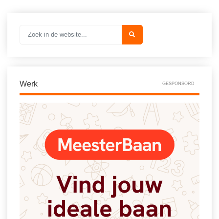
Spelletjes
Studieschuld & Hypotheek
Sprookjes
Middelbare school niveaus
Startpagina onderwijs
Studenten laptop
Tweede Wereldoorlog
Docentenplein nieuwsbrief
Nieuwsbrief archief
Werk
GESPONSORD
Onderwijs CV
Schoolvakanties
Huiswerkbegeleiding
Huiswerkbegeleider zoeken
Huiswerkbegeleider worden