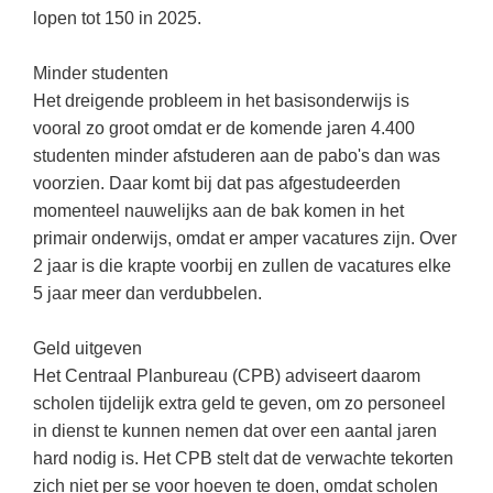
(hersen)onderzoek
lopen tot 150 in 2025.
Klassieke Talen
Almere
(23)
Meesterbaan onderwijsvacatures
Dordrecht
(21)
Letterkunde
Minder studenten
LEERMETHODEN
Het dreigende probleem in het basisonderwijs is
Zoetermeer
(13)
Levensbeschouwing
vooral zo groot omdat er de komende jaren 4.400
Eindhoven
(13)
Maatschappijleer
Biologie
studenten minder afstuderen aan de pabo's dan was
Amersfoort
voorzien. Daar komt bij dat pas afgestudeerden
(11)
Muziek
Examentraining
momenteel nauwelijks aan de bak komen in het
Lelystad
(10)
Natuurkunde
Frans
primair onderwijs, omdat er amper vacatures zijn. Over
Nederlands
2 jaar is die krapte voorbij en zullen de vacatures elke
Geschiedenis
5 jaar meer dan verdubbelen.
Rekenen / Wiskunde
Media
Scheikunde
Geld uitgeven
Nederlands
Het Centraal Planbureau (CPB) adviseert daarom
Sociale vaardigheden
Rekenen
scholen tijdelijk extra geld te geven, om zo personeel
Spaans
Sociale vaardigheden
in dienst te kunnen nemen dat over een aantal jaren
hard nodig is. Het CPB stelt dat de verwachte tekorten
Studievaardigheden
Studievaardigheden
zich niet per se voor hoeven te doen, omdat scholen