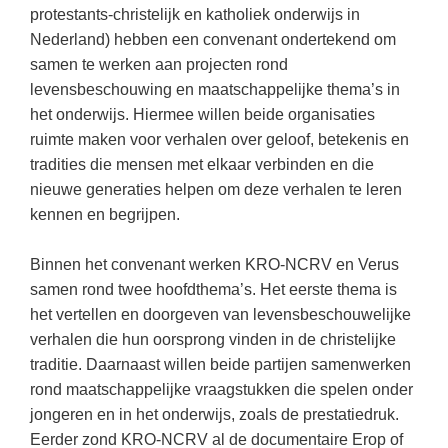
(hersen)onderzoek
protestants-christelijk en katholiek onderwijs in
Klassieke Talen
Den Haag
(40)
Meesterbaan onderwijsvacatures
Nederland) hebben een convenant ondertekend om
Dordrecht
(35)
Letterkunde
samen te werken aan projecten rond
levensbeschouwing en maatschappelijke thema’s in
LEERMETHODEN
Zoetermeer
(18)
Levensbeschouwing
het onderwijs. Hiermee willen beide organisaties
Eindhoven
(17)
Maatschappijleer
Biologie
ruimte maken voor verhalen over geloof, betekenis en
tradities die mensen met elkaar verbinden en die
Alkmaar
(16)
Muziek
Examentraining
nieuwe generaties helpen om deze verhalen te leren
Haarlem
(16)
Natuurkunde
Frans
kennen en begrijpen.
Nederlands
Geschiedenis
Binnen het convenant werken KRO-NCRV en Verus
Rekenen / Wiskunde
Media
samen rond twee hoofdthema’s. Het eerste thema is
Scheikunde
het vertellen en doorgeven van levensbeschouwelijke
Nederlands
verhalen die hun oorsprong vinden in de christelijke
Sociale vaardigheden
Rekenen
traditie. Daarnaast willen beide partijen samenwerken
Spaans
rond maatschappelijke vraagstukken die spelen onder
Sociale vaardigheden
jongeren en in het onderwijs, zoals de prestatiedruk.
Studievaardigheden
Studievaardigheden
Eerder zond KRO-NCRV al de documentaire Erop of