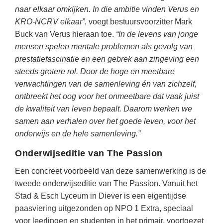
Vakoverstijgend
naar elkaar omkijken. In die ambitie vinden Verus en
Kerstfeest
Verzorging
KRO-NCRV elkaar”
, voegt bestuursvoorzitter Mark
Kinderboekenweek
Buck van Verus hieraan toe.
“In de levens van jonge
MEER...
Kleurplaten
mensen spelen mentale problemen als gevolg van
AI voor het onderwijs
prestatiefascinatie en een gebrek aan zingeving een
Mediawijsheid
steeds grotere rol. Door de hoge en meetbare
Kruiswoordpuzzels
Nieuws
verwachtingen van de samenleving én van zichzelf,
Onderwijslonen
ontbreekt het oog voor het onmeetbare dat vaak juist
Onderwijsprijs
de kwaliteit van leven bepaalt. Daarom werken we
Vrijeschoolonderwijs
Ruimte
samen aan verhalen over het goede leven, voor het
Montessori onderwijs
onderwijs en de hele samenleving.”
Schoolreisideeën
Jenaplanonderwijs
Onderwijseditie van The Passion
Schoolspullen
Daltononderwijs
Een concreet voorbeeld van deze samenwerking is de
Seizoenen
Schoolspullen
tweede onderwijseditie van The Passion. Vanuit het
Seksualiteit
Stad & Esch Lyceum in Diever is een eigentijdse
Onderwijsvacatures
paasviering uitgezonden op NPO 1 Extra, speciaal
Sinterklaas
Afscheidstekst collega
voor leerlingen en studenten in het primair, voortgezet