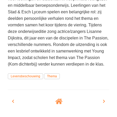
Spelletjes
en middelbaar beroepsonderwijs. Leerlingen van het
Studieschuld & Hypotheek
Sprookjes
Stad & Esch Lyceum spelen een belangrijke rol: zij
Middelbare school niveaus
deelden persoonlijke verhalen rond het thema en
Startpagina onderwijs
vormden samen het koor tijdens de viering. Tijdens
Studenten laptop
Tweede Wereldoorlog
deze onderwijseditie zong actrice/zangers Lisanne
Docentenplein nieuwsbrief
Dijkstra, dit jaar een van de discipelen in The Passion,
Nieuwsbrief archief
verschillende nummers. Rondom de uitzending is ook
een lesbrief ontwikkeld in samenwerking met Young
Onderwijs CV
Impact, zodat scholen het thema van The Passion
Schoolvakanties
(Kom dichterbij) verder kunnen verdiepen in de klas.
Huiswerkbegeleiding
Levensbeschouwing
Thema
Huiswerkbegeleider zoeken
Huiswerkbegeleider worden