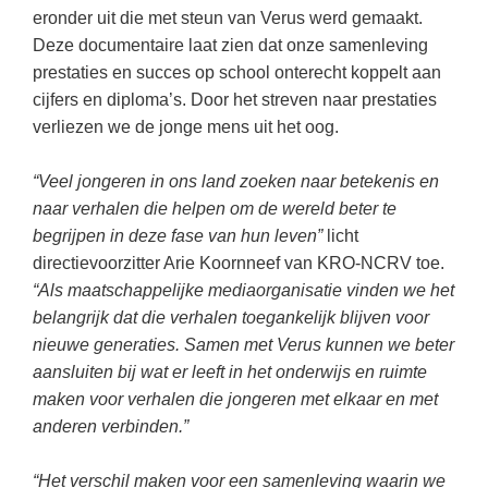
Techniek
Taalvaardigheden
eronder uit die met steun van Verus werd gemaakt.
Deze documentaire laat zien dat onze samenleving
Topografie
LESMATERIAAL
prestaties en succes op school onterecht koppelt aan
Verkeer
Beeldende Vorming
cijfers en diploma’s. Door het streven naar prestaties
Verzorging
verliezen we de jonge mens uit het oog.
Biologie
Geld PO
“Veel jongeren in ons land zoeken naar betekenis en
THEMA'S
naar verhalen die helpen om de wereld beter te
Geld VO
Budgetteren
begrijpen in deze fase van hun leven”
licht
Geschiedenis
directievoorzitter Arie Koornneef van KRO-NCRV toe.
De boerderij
“Als maatschappelijke mediaorganisatie vinden we het
Maatschappijleer
Duurzaamheid
belangrijk dat die verhalen toegankelijk blijven voor
Orientatie
nieuwe generaties. Samen met Verus kunnen we beter
Eerste wereldoorlog
aansluiten bij wat er leeft in het onderwijs en ruimte
Rekenen
Evolutieleer
maken voor verhalen die jongeren met elkaar en met
Sociale vaardigheden
anderen verbinden.”
Feest- en Gedenkdagen
Taalvaardigheid
Godsdienstonderwijs
“Het verschil maken voor een samenleving waarin we