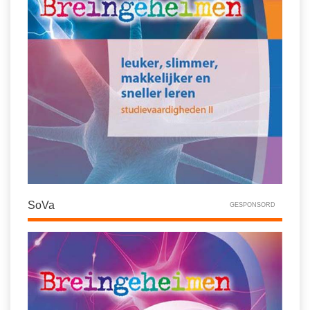
SoVa
GESPONSORD