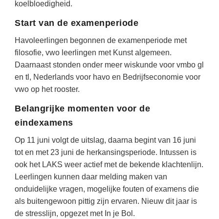
(hersen)onderzoek
koelbloedigheid.
Klassieke Talen
Den Haag
(40)
Meesterbaan onderwijsvacatures
Start van de examenperiode
Dordrecht
(35)
Letterkunde
Havoleerlingen begonnen de examenperiode met
LEERMETHODEN
Zoetermeer
(18)
Levensbeschouwing
filosofie, vwo leerlingen met Kunst algemeen.
Eindhoven
(17)
Maatschappijleer
Daarnaast stonden onder meer wiskunde voor vmbo gl
Biologie
en tl, Nederlands voor havo en Bedrijfseconomie voor
Haarlem
(16)
Muziek
Examentraining
vwo op het rooster.
Alkmaar
(16)
Natuurkunde
Frans
Belangrijke momenten voor de
Nederlands
Geschiedenis
eindexamens
Rekenen / Wiskunde
Media
Op 11 juni volgt de uitslag, daarna begint van 16 juni
tot en met 23 juni de herkansingsperiode. Intussen is
Scheikunde
Nederlands
ook het LAKS weer actief met de bekende klachtenlijn.
Sociale vaardigheden
Rekenen
Leerlingen kunnen daar melding maken van
Spaans
onduidelijke vragen, mogelijke fouten of examens die
Sociale vaardigheden
als buitengewoon pittig zijn ervaren. Nieuw dit jaar is
Studievaardigheden
Studievaardigheden
de stresslijn, opgezet met In je Bol.