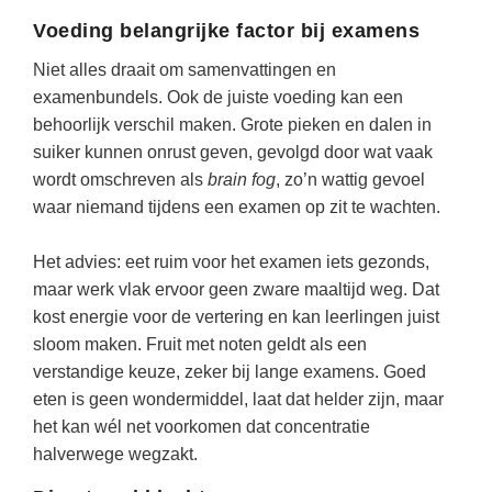
Techniek
Taalvaardigheden
Voeding belangrijke factor bij examens
Topografie
LESMATERIAAL
Niet alles draait om samenvattingen en
Verkeer
examenbundels. Ook de juiste voeding kan een
Beeldende Vorming
behoorlijk verschil maken. Grote pieken en dalen in
Verzorging
Biologie
suiker kunnen onrust geven, gevolgd door wat vaak
Geld PO
wordt omschreven als
brain fog
, zo’n wattig gevoel
THEMA'S
waar niemand tijdens een examen op zit te wachten.
Geld VO
Budgetteren
Geschiedenis
Het advies: eet ruim voor het examen iets gezonds,
De boerderij
maar werk vlak ervoor geen zware maaltijd weg. Dat
Maatschappijleer
Duurzaamheid
kost energie voor de vertering en kan leerlingen juist
Orientatie
sloom maken. Fruit met noten geldt als een
Eerste wereldoorlog
verstandige keuze, zeker bij lange examens. Goed
Rekenen
Evolutieleer
eten is geen wondermiddel, laat dat helder zijn, maar
Sociale vaardigheden
het kan wél net voorkomen dat concentratie
Feest- en Gedenkdagen
halverwege wegzakt.
Taalvaardigheid
Godsdienstonderwijs