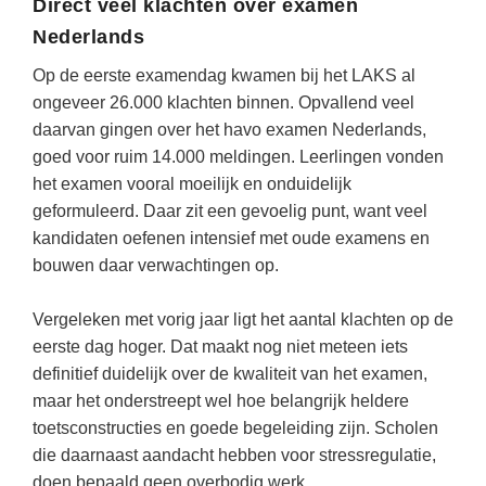
Vakoverstijgend
Direct veel klachten over examen
Kerstfeest
Nederlands
Verzorging
Kinderboekenweek
Op de eerste examendag kwamen bij het LAKS al
MEER...
Kleurplaten
ongeveer 26.000 klachten binnen. Opvallend veel
AI voor het onderwijs
daarvan gingen over het havo examen Nederlands,
Mediawijsheid
goed voor ruim 14.000 meldingen. Leerlingen vonden
Kruiswoordpuzzels
Nieuws
het examen vooral moeilijk en onduidelijk
Onderwijslonen
geformuleerd. Daar zit een gevoelig punt, want veel
Onderwijsprijs
kandidaten oefenen intensief met oude examens en
Vrijeschoolonderwijs
Ruimte
bouwen daar verwachtingen op.
Montessori onderwijs
Schoolreisideeën
Jenaplanonderwijs
Vergeleken met vorig jaar ligt het aantal klachten op de
Schoolspullen
eerste dag hoger. Dat maakt nog niet meteen iets
Daltononderwijs
definitief duidelijk over de kwaliteit van het examen,
Seizoenen
Schoolspullen
maar het onderstreept wel hoe belangrijk heldere
Seksualiteit
toetsconstructies en goede begeleiding zijn. Scholen
Onderwijsvacatures
die daarnaast aandacht hebben voor stressregulatie,
Sinterklaas
Afscheidstekst collega
doen bepaald geen overbodig werk.