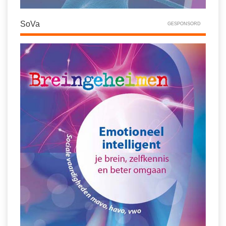
SoVa
GESPONSORD