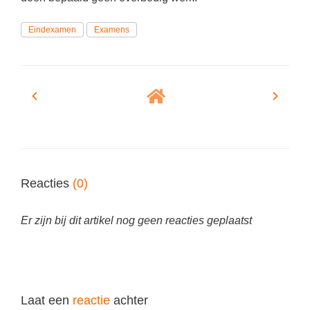
Spelletjes
Studieschuld & Hypotheek
Sprookjes
Eindexamen
Examens
Middelbare school niveaus
Startpagina onderwijs
Studenten laptop
Tweede Wereldoorlog
Docentenplein nieuwsbrief
Nieuwsbrief archief
Onderwijs CV
Schoolvakanties
Reacties
(0)
Huiswerkbegeleiding
Huiswerkbegeleider zoeken
Er zijn bij dit artikel nog geen reacties geplaatst
Huiswerkbegeleider worden
Laat een
reactie
achter