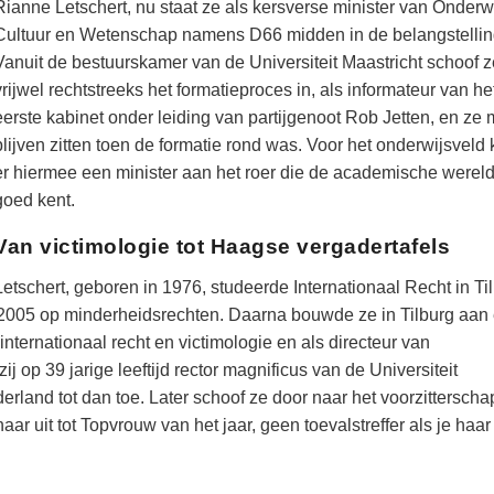
Rianne Letschert, nu staat ze als kersverse minister van Onderwi
Cultuur en Wetenschap namens D66 midden in de belangstellin
Vanuit de bestuurskamer van de Universiteit Maastricht schoof z
vrijwel rechtstreeks het formatieproces in, als informateur van he
eerste kabinet onder leiding van partijgenoot Rob Jetten, en ze
blijven zitten toen de formatie rond was. Voor het onderwijsveld
er hiermee een minister aan het roer die de academische werel
goed kent.
Van victimologie tot Haagse vergadertafels
Letschert, geboren in 1976, studeerde Internationaal Recht in Ti
2005 op minderheidsrechten. Daarna bouwde ze in Tilburg aan
ternationaal recht en victimologie en als directeur van
 op 39 jarige leeftijd rector magnificus van de Universiteit
derland tot dan toe. Later schoof ze door naar het voorzittersch
ar uit tot Topvrouw van het jaar, geen toevalstreffer als je haar