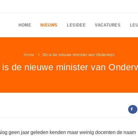
HOME
NIEUWS
LESIDEE
VACATURES
LE
Home
Dit is de nieuwe minister van Onderwijs
t is de nieuwe minister van Onderw
Nog geen jaar geleden kenden maar weinig docenten de naam