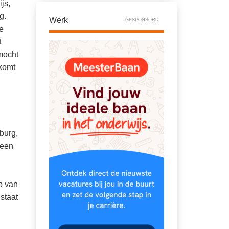
js,
g.
Werk
GESPONSORD
e
t
 mocht
 komt
d
lburg,
 een
ap van
 staat