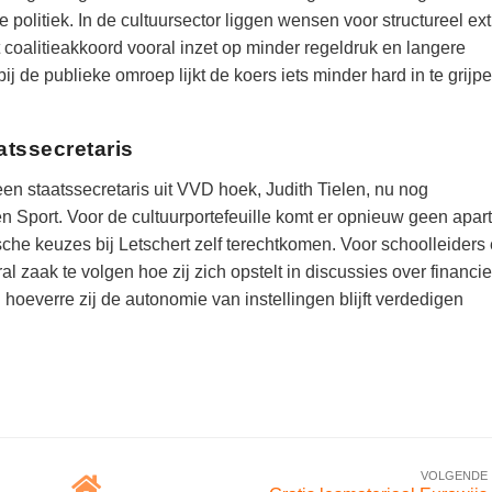
 politiek. In de cultuursector liggen wensen voor structureel ext
t coalitieakkoord vooral inzet op minder regeldruk en langere
ij de publieke omroep lijkt de koers iets minder hard in te grijp
tssecretaris
een staatssecretaris uit VVD hoek, Judith Tielen, nu nog
en Sport. Voor de cultuurportefeuille komt er opnieuw geen apar
ische keuzes bij Letschert zelf terechtkomen. Voor schoolleiders
aak te volgen hoe zij zich opstelt in discussies over financie
n hoeverre zij de autonomie van instellingen blijft verdedigen
VOLGENDE