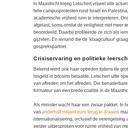
In Maastricht kreeg Letschert vrijwel alle act
felle campusprotesten rond Israël en Palestin
academische vrijheid ruim te interpreteren. O
afgelast, soms omdat de veiligheid niet meer t
beoordeeld. Daarbij profileerde ze zich als ie
gijzelen. En iemand die de 'klaagcultuur' graag 
gesprekspartner.
Crisiservaring en politieke leersc
Bekend werd ook haar optreden tijdens de grote
losgeld in bitcoins betaalde. Letschert uitte op
van aftreden om het aftreden. Die benaderbare 
formateur van een brede coalitie in de Maastri
Als minister wacht haar een zwaar pakket. In h
van
anderhalf miljard euro terug te draaien
maar
internationalisering, inclusief de verengelsing 
eerder uitgesproken voor ruime vrijheid van men