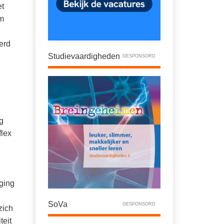
et
om
erd
Studievaardigheden
GESPONSORD
g
flex
iging
SoVa
GESPONSORD
zich
teit