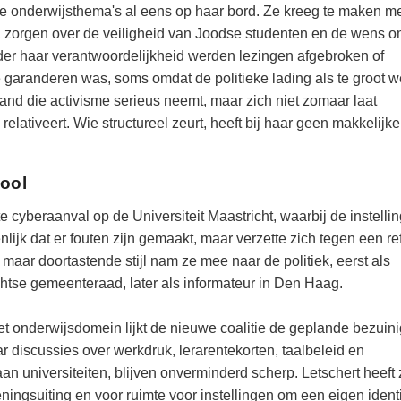
uele onderwijsthema's al eens op haar bord. Ze kreeg te maken m
a, zorgen over de veiligheid van Joodse studenten en de wens 
nder haar verantwoordelijkheid werden lezingen afgebroken of
e garanderen was, soms omdat de politieke lading als te groot w
mand die activisme serieus neemt, maar zich niet zomaar laat
relativeert. Wie structureel zeurt, heeft bij haar geen makkelijke
hool
 cyberaanval op de Universiteit Maastricht, waarbij de instellin
enlijk dat er fouten zijn gemaakt, maar verzette zich tegen een re
maar doortastende stijl nam ze mee naar de politiek, eerst als
chtse gemeenteraad, later als informateur in Den Haag.
et onderwijsdomein lijkt de nieuwe coalitie de geplande bezuin
 discussies over werkdruk, lerarentekorten, taalbeleid en
aan universiteiten, blijven onverminderd scherp. Letschert heeft 
ingsuiting en voor ruimte voor instellingen om een eigen identi