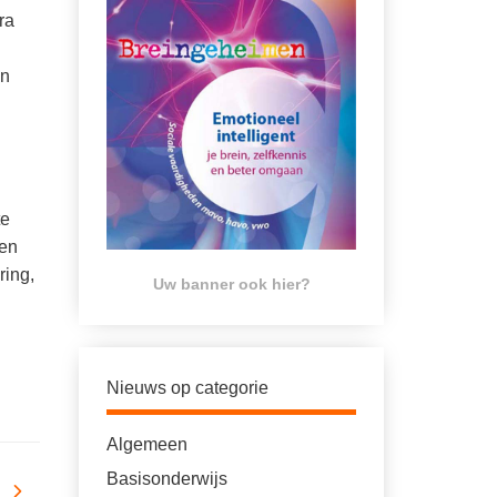
ra
en
te
 en
ring,
Uw banner ook hier?
Nieuws op categorie
Algemeen
Basisonderwijs