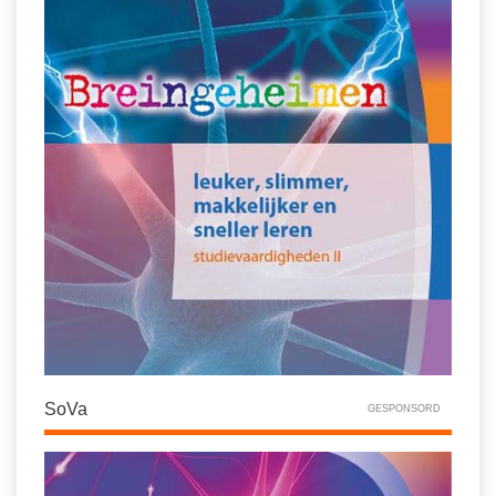
SoVa
GESPONSORD