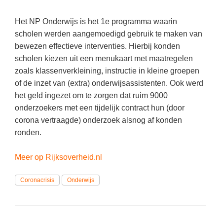
Techniek
Taalvaardigheden
Het NP Onderwijs is het 1e programma waarin
Topografie
LESMATERIAAL
scholen werden aangemoedigd gebruik te maken van
Verkeer
Beeldende Vorming
bewezen effectieve interventies. Hierbij konden
Verzorging
scholen kiezen uit een menukaart met maatregelen
Biologie
zoals klassenverkleining, instructie in kleine groepen
Geld PO
THEMA'S
of de inzet van (extra) onderwijsassistenten. Ook werd
het geld ingezet om te zorgen dat ruim 9000
Geld VO
Budgetteren
onderzoekers met een tijdelijk contract hun (door
Geschiedenis
corona vertraagde) onderzoek alsnog af konden
De boerderij
ronden.
Maatschappijleer
Duurzaamheid
Orientatie
Meer op Rijksoverheid.nl
Eerste wereldoorlog
Rekenen
Evolutieleer
Coronacrisis
Onderwijs
Sociale vaardigheden
Feest- en Gedenkdagen
Taalvaardigheid
Godsdienstonderwijs