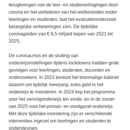
(hersen)onderzoek
terugbrengen van de leer- en studievertragingen door
Klassieke Talen
Meesterbaan onderwijsvacatures
corona en het verbeteren van het welbevinden onder
Letterkunde
leerlingen en studenten, laat het evaluatieonderzoek
LEERMETHODEN
belangrijke verbeteringen zien. De tijdelijke
Levensbeschouwing
coronagelden van € 8,5 miljard liepen van 2021 tot
Maatschappijleer
Biologie
2025.
Muziek
Examentraining
De coronacrisis en de sluiting van
Natuurkunde
Frans
onderwijsinstellingen tijdens lockdowns hadden grote
Nederlands
gevolgen voor leerlingen, studenten, docenten en
Geschiedenis
onderzoekers. In 2021 besloot het toenmalige kabinet
Rekenen / Wiskunde
Media
daarom om tijdelijk meerjarig, extra geld in het
Scheikunde
onderwijs te investeren. In 2024 liep het programma
Nederlands
voor het vervolgonderwijs ten einde, en in de zomer
Sociale vaardigheden
Rekenen
van 2025 voor het primair- en voortgezet onderwijs.
Spaans
Sociale vaardigheden
Met deze tijdelijke investering zijn er verschillende
interventies ingezet om leerlingen en studenten te
Studievaardigheden
Studievaardigheden
ondersteunen.