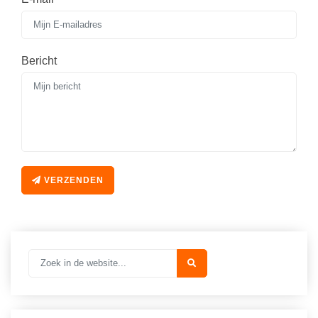
Spelletjes
Studieschuld & Hypotheek
Sprookjes
Middelbare school niveaus
Startpagina onderwijs
Bericht
Studenten laptop
Tweede Wereldoorlog
Docentenplein nieuwsbrief
Nieuwsbrief archief
Onderwijs CV
Schoolvakanties
VERZENDEN
Huiswerkbegeleiding
Huiswerkbegeleider zoeken
Huiswerkbegeleider worden