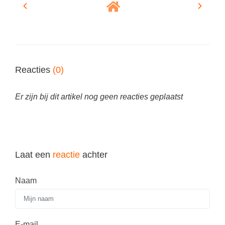
Vakoverstijgend
Kerstfeest
Verzorging
Kinderboekenweek
MEER...
Kleurplaten
AI voor het onderwijs
Mediawijsheid
Reacties
(0)
Kruiswoordpuzzels
Nieuws
Onderwijslonen
Er zijn bij dit artikel nog geen reacties geplaatst
Onderwijsprijs
Vrijeschoolonderwijs
Ruimte
Montessori onderwijs
Schoolreisideeën
Jenaplanonderwijs
Laat een
reactie
achter
Schoolspullen
Daltononderwijs
Seizoenen
Naam
Schoolspullen
Seksualiteit
Onderwijsvacatures
Sinterklaas
Afscheidstekst collega
E-mail