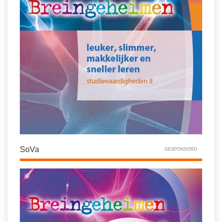
SoVa
GESPONSORD