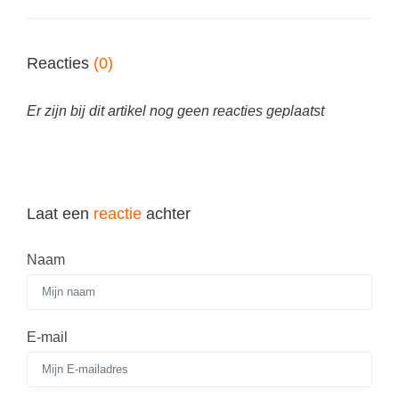
Spelletjes
Studieschuld & Hypotheek
Sprookjes
Middelbare school niveaus
Reacties
(0)
Startpagina onderwijs
Studenten laptop
Tweede Wereldoorlog
Er zijn bij dit artikel nog geen reacties geplaatst
Docentenplein nieuwsbrief
Nieuwsbrief archief
Onderwijs CV
Laat een
reactie
achter
Schoolvakanties
Huiswerkbegeleiding
Naam
Huiswerkbegeleider zoeken
Huiswerkbegeleider worden
E-mail