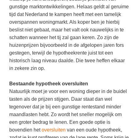
(hersen)onderzoek
Klassieke Talen
gunstige marktontwikkelingen. Helaas geldt al geruime
Den Haag
(46)
Meesterbaan onderwijsvacatures
tijd dat Nederland te kampen heeft met een tamelijk
Dordrecht
(36)
Letterkunde
overspannen woningmarkt. Als koper ben je hierbij
LEERMETHODEN
Lelystad
(19)
Levensbeschouwing
beslist niet gebaat, maar het valt ook nauwelijks in te
schatten wanneer het tij zal gaan keren. Zo zijn de
Eindhoven
(18)
Maatschappijleer
Biologie
huizenprijzen bijvoorbeeld in de afgelopen jaren fors
Alkmaar
(18)
Muziek
gestegen, terwijl de hypotheekrente juist tot een
Examentraining
historisch laag niveau daalde. Die twee heffen elkaar
Zoetermeer
(17)
Natuurkunde
Frans
in zekere zin op.
Nederlands
Geschiedenis
Bestaande hypotheek oversluiten
Rekenen / Wiskunde
Media
Natuurlijk moet je voor een woning dieper in de buidel
Scheikunde
Nederlands
tasten als de prijzen stijgen. Daar staat dan wel
tegenover dat je bij een gunstige rentestand minder
Sociale vaardigheden
Rekenen
maandlasten hebt. Zo wordt het sneller mogelijk om
Spaans
Sociale vaardigheden
een groter bedrag te lenen. Een goede optie is
Studievaardigheden
bovendien het
oversluiten
van een oude hypotheek,
Studievaardigheden
zodat je kunt profiteren van de lage rente. Soms krijg je