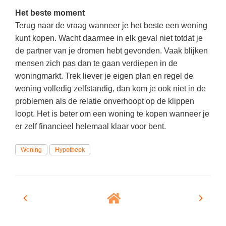
Vakoverstijgend
Kerstfeest
Het beste moment
Verzorging
Terug naar de vraag wanneer je het beste een woning
Kinderboekenweek
kunt kopen. Wacht daarmee in elk geval niet totdat je
MEER...
Kleurplaten
de partner van je dromen hebt gevonden. Vaak blijken
AI voor het onderwijs
mensen zich pas dan te gaan verdiepen in de
Mediawijsheid
Kruiswoordpuzzels
woningmarkt. Trek liever je eigen plan en regel de
Nieuws
woning volledig zelfstandig, dan kom je ook niet in de
Onderwijslonen
problemen als de relatie onverhoopt op de klippen
Onderwijsprijs
Vrijeschoolonderwijs
loopt. Het is beter om een woning te kopen wanneer je
Ruimte
er zelf financieel helemaal klaar voor bent.
Montessori onderwijs
Schoolreisideeën
Jenaplanonderwijs
Woning
Hypotheek
Schoolspullen
Daltononderwijs
Seizoenen
Schoolspullen
Seksualiteit
Onderwijsvacatures
Sinterklaas
Afscheidstekst collega