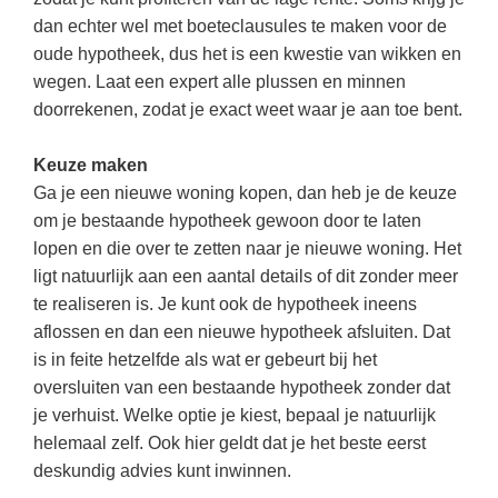
Techniek
Taalvaardigheden
dan echter wel met boeteclausules te maken voor de
Topografie
oude hypotheek, dus het is een kwestie van wikken en
LESMATERIAAL
wegen. Laat een expert alle plussen en minnen
Verkeer
Beeldende Vorming
doorrekenen, zodat je exact weet waar je aan toe bent.
Verzorging
Biologie
Keuze maken
Geld PO
THEMA'S
Ga je een nieuwe woning kopen, dan heb je de keuze
Geld VO
om je bestaande hypotheek gewoon door te laten
Budgetteren
lopen en die over te zetten naar je nieuwe woning. Het
Geschiedenis
ligt natuurlijk aan een aantal details of dit zonder meer
De boerderij
Maatschappijleer
te realiseren is. Je kunt ook de hypotheek ineens
Duurzaamheid
aflossen en dan een nieuwe hypotheek afsluiten. Dat
Orientatie
is in feite hetzelfde als wat er gebeurt bij het
Eerste wereldoorlog
Rekenen
oversluiten van een bestaande hypotheek zonder dat
Evolutieleer
je verhuist. Welke optie je kiest, bepaal je natuurlijk
Sociale vaardigheden
Feest- en Gedenkdagen
helemaal zelf. Ook hier geldt dat je het beste eerst
Taalvaardigheid
deskundig advies kunt inwinnen.
Godsdienstonderwijs