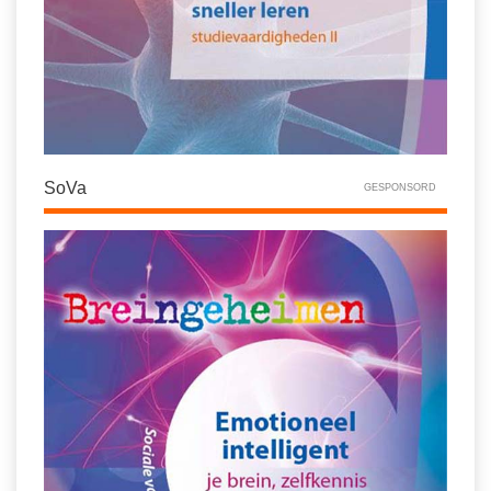
SoVa
GESPONSORD