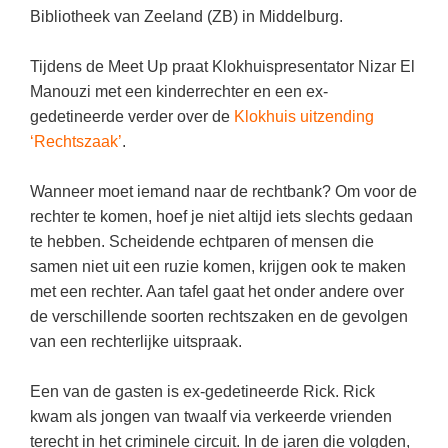
(hersen)onderzoek
Bibliotheek van Zeeland (ZB) in Middelburg.
Klassieke Talen
Den Haag
(46)
Meesterbaan onderwijsvacatures
Dordrecht
(36)
Letterkunde
Tijdens de Meet Up praat Klokhuispresentator Nizar El
LEERMETHODEN
Manouzi met een kinderrechter en een ex-
Lelystad
(19)
Levensbeschouwing
gedetineerde verder over de
Klokhuis uitzending
Alkmaar
(18)
Maatschappijleer
Biologie
‘Rechtszaak’
.
Eindhoven
(18)
Muziek
Examentraining
Wanneer moet iemand naar de rechtbank? Om voor de
Zoetermeer
(17)
Natuurkunde
Frans
rechter te komen, hoef je niet altijd iets slechts gedaan
Nederlands
te hebben. Scheidende echtparen of mensen die
Geschiedenis
samen niet uit een ruzie komen, krijgen ook te maken
Rekenen / Wiskunde
Media
met een rechter. Aan tafel gaat het onder andere over
Scheikunde
de verschillende soorten rechtszaken en de gevolgen
Nederlands
van een rechterlijke uitspraak.
Sociale vaardigheden
Rekenen
Spaans
Sociale vaardigheden
Een van de gasten is ex-gedetineerde Rick. Rick
kwam als jongen van twaalf via verkeerde vrienden
Studievaardigheden
Studievaardigheden
terecht in het criminele circuit. In de jaren die volgden,