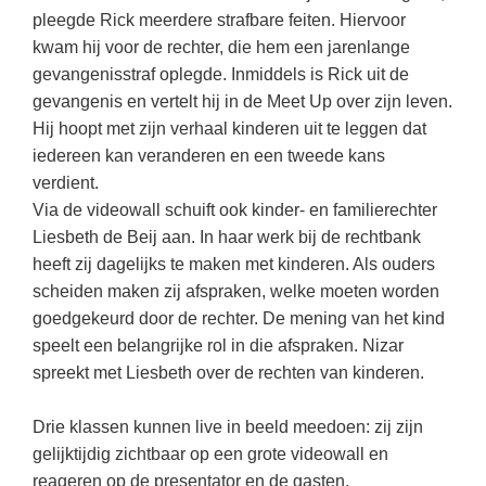
Techniek
Taalvaardigheden
pleegde Rick meerdere strafbare feiten. Hiervoor
kwam hij voor de rechter, die hem een jarenlange
Topografie
LESMATERIAAL
gevangenisstraf oplegde. Inmiddels is Rick uit de
Verkeer
Beeldende Vorming
gevangenis en vertelt hij in de Meet Up over zijn leven.
Verzorging
Hij hoopt met zijn verhaal kinderen uit te leggen dat
Biologie
iedereen kan veranderen en een tweede kans
Geld PO
THEMA'S
verdient.
Via de videowall schuift ook kinder- en familierechter
Geld VO
Budgetteren
Liesbeth de Beij aan. In haar werk bij de rechtbank
Geschiedenis
heeft zij dagelijks te maken met kinderen. Als ouders
De boerderij
scheiden maken zij afspraken, welke moeten worden
Maatschappijleer
Duurzaamheid
goedgekeurd door de rechter. De mening van het kind
Orientatie
speelt een belangrijke rol in die afspraken. Nizar
Eerste wereldoorlog
Rekenen
spreekt met Liesbeth over de rechten van kinderen.
Evolutieleer
Sociale vaardigheden
Drie klassen kunnen live in beeld meedoen: zij zijn
Feest- en Gedenkdagen
Taalvaardigheid
gelijktijdig zichtbaar op een grote videowall en
Godsdienstonderwijs
reageren op de presentator en de gasten.