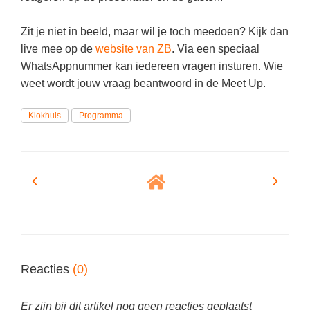
Vakoverstijgend
Kerstfeest
Verzorging
Zit je niet in beeld, maar wil je toch meedoen? Kijk dan
Kinderboekenweek
live mee op de
website van ZB
. Via een speciaal
MEER...
Kleurplaten
WhatsAppnummer kan iedereen vragen insturen. Wie
AI voor het onderwijs
weet wordt jouw vraag beantwoord in de Meet Up.
Mediawijsheid
Kruiswoordpuzzels
Nieuws
Klokhuis
Programma
Onderwijslonen
Onderwijsprijs
Vrijeschoolonderwijs
Ruimte
Montessori onderwijs
Schoolreisideeën
Jenaplanonderwijs
Schoolspullen
Daltononderwijs
Seizoenen
Schoolspullen
Seksualiteit
Reacties
(0)
Onderwijsvacatures
Sinterklaas
Afscheidstekst collega
Er zijn bij dit artikel nog geen reacties geplaatst