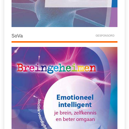
SoVa
GESPONSORD