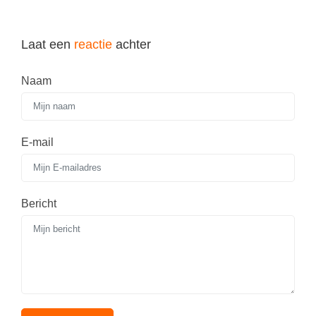
Vakoverstijgend
Kerstfeest
Verzorging
Kinderboekenweek
Laat een
reactie
achter
MEER...
Kleurplaten
AI voor het onderwijs
Naam
Mediawijsheid
Kruiswoordpuzzels
Nieuws
Onderwijslonen
E-mail
Onderwijsprijs
Vrijeschoolonderwijs
Ruimte
Montessori onderwijs
Schoolreisideeën
Bericht
Jenaplanonderwijs
Schoolspullen
Daltononderwijs
Seizoenen
Schoolspullen
Seksualiteit
Onderwijsvacatures
Sinterklaas
Afscheidstekst collega