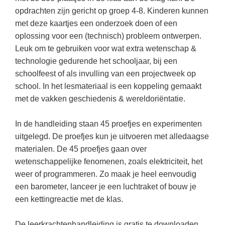
(hersen)onderzoek
Klassieke Talen
opdrachten zijn gericht op groep 4-8. Kinderen kunnen
Almere
(23)
Meesterbaan onderwijsvacatures
met deze kaartjes een onderzoek doen of een
Dordrecht
(21)
Letterkunde
oplossing voor een (technisch) probleem ontwerpen.
LEERMETHODEN
Zoetermeer
(13)
Levensbeschouwing
Leuk om te gebruiken voor wat extra wetenschap &
technologie gedurende het schooljaar, bij een
Eindhoven
(13)
Maatschappijleer
Biologie
schoolfeest of als invulling van een projectweek op
Amersfoort
(11)
Muziek
school. In het lesmateriaal is een koppeling gemaakt
Examentraining
met de vakken geschiedenis & wereldoriëntatie.
Lelystad
(10)
Natuurkunde
Frans
Nederlands
Geschiedenis
In de handleiding staan 45 proefjes en experimenten
uitgelegd. De proefjes kun je uitvoeren met alledaagse
Rekenen / Wiskunde
Media
materialen. De 45 proefjes gaan over
Scheikunde
Nederlands
wetenschappelijke fenomenen, zoals elektriciteit, het
weer of programmeren. Zo maak je heel eenvoudig
Sociale vaardigheden
Rekenen
een barometer, lanceer je een luchtraket of bouw je
Spaans
Sociale vaardigheden
een kettingreactie met de klas.
Studievaardigheden
Studievaardigheden
De leerkrachtenhandleiding is gratis te downloaden