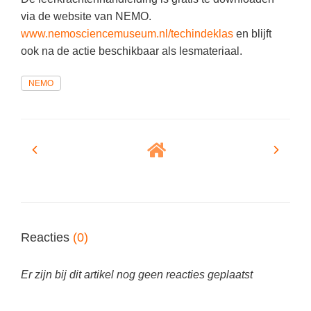
Techniek
Taalvaardigheden
via de website van NEMO.
Topografie
www.nemosciencemuseum.nl/techindeklas
en blijft
LESMATERIAAL
ook na de actie beschikbaar als lesmateriaal.
Verkeer
Beeldende Vorming
Verzorging
NEMO
Biologie
Geld PO
THEMA'S
Geld VO
Budgetteren
Geschiedenis
De boerderij
Maatschappijleer
Duurzaamheid
Orientatie
Eerste wereldoorlog
Reacties
(0)
Rekenen
Evolutieleer
Sociale vaardigheden
Er zijn bij dit artikel nog geen reacties geplaatst
Feest- en Gedenkdagen
Taalvaardigheid
Godsdienstonderwijs