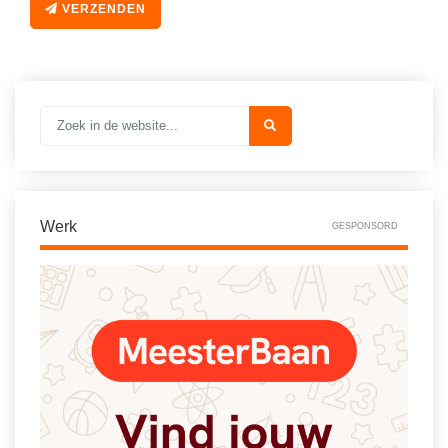
Spelletjes
VERZENDEN
Studieschuld & Hypotheek
Sprookjes
Middelbare school niveaus
Startpagina onderwijs
Studenten laptop
Tweede Wereldoorlog
Docentenplein nieuwsbrief
Nieuwsbrief archief
Onderwijs CV
Werk
GESPONSORD
Schoolvakanties
Huiswerkbegeleiding
Huiswerkbegeleider zoeken
Huiswerkbegeleider worden