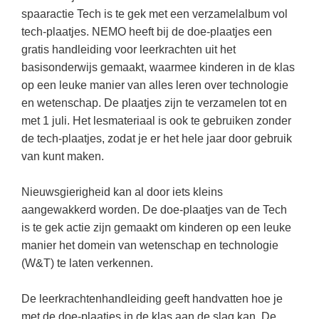
Kerst kleurplaten
Boek: Kleine werelden van het zonnestelsel
spaaractie Tech is te gek met een verzamelalbum vol
Digitaal onderwijs
Lespakket ‘Circulaire Economie - van
Frans
(22)
Biologie
Leren met klassieke muziek
tech-plaatjes. NEMO heeft bij de doe-plaatjes een
PUZZELS
verpakking tot nieuwe grondstof’
Cito toets
gratis handleiding voor leerkrachten uit het
Engels
(18)
Burgerschap
Lasermachine voor het onderwijs
Woordpuzzels
Gastles Zeebenen in de klas
basisonderwijs gemaakt, waarmee kinderen in de klas
Eindexamens
Techniek
(17)
Ckv
Lasergraaf
Kruiswoordpuzzels
op een leuke manier van alles leren over technologie
Cursus Leer het heelal begrijpen
iPad scholen
Open vacature
(16)
Duits
en wetenschap. De plaatjes zijn te verzamelen tot en
Onderwijs opleidingen
Van verdunningscalculator tot
LEUK IN DE KLAS
met 1 juli. Het lesmateriaal is ook te gebruiken zonder
practicumvoorbereiding: gratis online
NIEUWSARCHIEF
Duits
(15)
Economie
Gratis lesmateriaal Dove self-esteem
hulpmiddelen voor science-docenten en
Raadsels
de tech-plaatjes, zodat je er het hele jaar door gebruik
TOA's
Augustus 2026
Lichamelijke opvoeding
(13)
Engels
van kunt maken.
Ontdek Memo voor de onderbouw zelf!
Rebussen
DGM in de klas
Juli 2026
Biologie
(12)
Filosofie
Maak uw leerlingen mediawijs!
Nieuwsgierigheid kan al door iets kleins
Juni 2026
Frans
VACATURES PER PLAATS
Rekentuin: altijd en overal rekenen oefenen
aangewakkerd worden. De doe-plaatjes van de Tech
op je eigen niveau
is te gek actie zijn gemaakt om kinderen op een leuke
Mei 2026
Fries (Frysk)
Amsterdam
(56)
manier het domein van wetenschap en technologie
Taalzee: adaptief oefenen en toetsen
April 2026
Geschiedenis
Rotterdam
(42)
(W&T) te laten verkennen.
Theater als middel voor het aanleren van
Handelswetenschappen
Den Haag
sociale vaardigheden
(34)
De leerkrachtenhandleiding geeft handvatten hoe je
Informatica
Utrecht
Lesmateriaal gebaseerd op
(26)
met de doe-plaatjes in de klas aan de slag kan. De