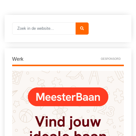
Vakoverstijgend
Kerstfeest
Verzorging
Kinderboekenweek
MEER...
Kleurplaten
AI voor het onderwijs
Mediawijsheid
Kruiswoordpuzzels
Nieuws
Onderwijslonen
Werk
GESPONSORD
Onderwijsprijs
Vrijeschoolonderwijs
Ruimte
Montessori onderwijs
Schoolreisideeën
Jenaplanonderwijs
Schoolspullen
Daltononderwijs
Seizoenen
Schoolspullen
Seksualiteit
Onderwijsvacatures
Sinterklaas
Afscheidstekst collega