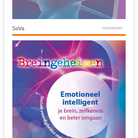
SoVa
GESPONSORD