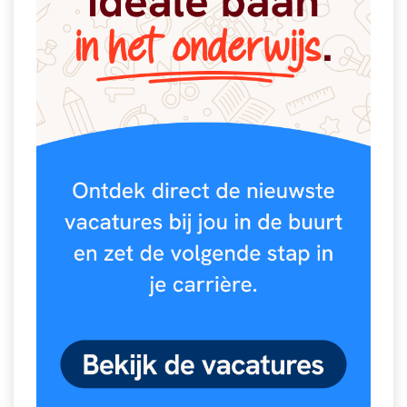
Spelletjes
Studieschuld & Hypotheek
Sprookjes
Middelbare school niveaus
Startpagina onderwijs
Studenten laptop
Tweede Wereldoorlog
Docentenplein nieuwsbrief
Nieuwsbrief archief
Onderwijs CV
Schoolvakanties
Huiswerkbegeleiding
Huiswerkbegeleider zoeken
Huiswerkbegeleider worden