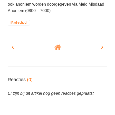
(hersen)onderzoek
ook anoniem worden doorgegeven via Meld Misdaad
Klassieke Talen
Meesterbaan onderwijsvacatures
Anoniem (0800 – 7000).
Letterkunde
iPad-school
LEERMETHODEN
Levensbeschouwing
Maatschappijleer
Biologie
Muziek
Examentraining
Natuurkunde
Frans
Nederlands
Geschiedenis
Rekenen / Wiskunde
Media
Reacties
(0)
Scheikunde
Nederlands
Sociale vaardigheden
Rekenen
Er zijn bij dit artikel nog geen reacties geplaatst
Spaans
Sociale vaardigheden
Studievaardigheden
Studievaardigheden