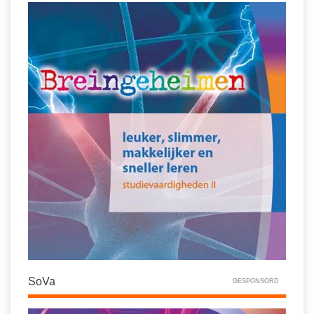
SoVa
GESPONSORD