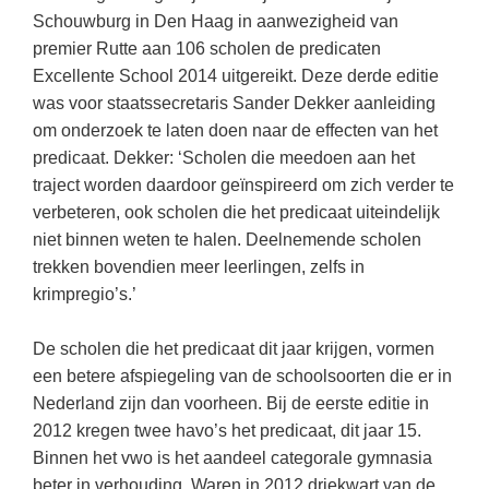
Kerst kleurplaten
Boek: Kleine werelden van het zonnestelsel
Schouwburg in Den Haag in aanwezigheid van
Digitaal onderwijs
Lespakket ‘Circulaire Economie - van
Frans
(22)
Biologie
Leren met klassieke muziek
premier Rutte aan 106 scholen de predicaten
PUZZELS
verpakking tot nieuwe grondstof’
Cito toets
Excellente School 2014 uitgereikt. Deze derde editie
Engels
(17)
Burgerschap
Lasermachine voor het onderwijs
Woordpuzzels
Gastles Zeebenen in de klas
was voor staatssecretaris Sander Dekker aanleiding
Eindexamens
Techniek
(16)
Ckv
Lasergraaf
Kruiswoordpuzzels
om onderzoek te laten doen naar de effecten van het
Cursus Leer het heelal begrijpen
iPad scholen
Open vacature
(16)
Duits
predicaat. Dekker: ‘Scholen die meedoen aan het
Onderwijs opleidingen
Van verdunningscalculator tot
LEUK IN DE KLAS
traject worden daardoor geïnspireerd om zich verder te
practicumvoorbereiding: gratis online
NIEUWSARCHIEF
Duits
(14)
Economie
Gratis lesmateriaal Dove self-esteem
hulpmiddelen voor science-docenten en
Raadsels
verbeteren, ook scholen die het predicaat uiteindelijk
TOA's
Augustus 2026
Lichamelijke opvoeding
(13)
Engels
niet binnen weten te halen. Deelnemende scholen
Ontdek Memo voor de onderbouw zelf!
Rebussen
DGM in de klas
trekken bovendien meer leerlingen, zelfs in
Juli 2026
Biologie
(12)
Filosofie
Maak uw leerlingen mediawijs!
krimpregio’s.’
Juni 2026
Frans
VACATURES PER PLAATS
Rekentuin: altijd en overal rekenen oefenen
op je eigen niveau
De scholen die het predicaat dit jaar krijgen, vormen
Mei 2026
Fries (Frysk)
Amsterdam
(56)
een betere afspiegeling van de schoolsoorten die er in
Taalzee: adaptief oefenen en toetsen
April 2026
Geschiedenis
Rotterdam
(42)
Nederland zijn dan voorheen. Bij de eerste editie in
Theater als middel voor het aanleren van
2012 kregen twee havo’s het predicaat, dit jaar 15.
Handelswetenschappen
Den Haag
sociale vaardigheden
(34)
Binnen het vwo is het aandeel categorale gymnasia
Informatica
Utrecht
Lesmateriaal gebaseerd op
(26)
beter in verhouding. Waren in 2012 driekwart van de