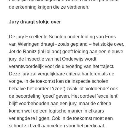
Techniek
Taalvaardigheden
de erkenning krijgen die ze verdienen.’
Topografie
LESMATERIAAL
Jury draagt stokje over
Verkeer
Beeldende Vorming
Verzorging
De jury Excellente Scholen onder leiding van Fons
Biologie
van Wieringen draagt - zoals gepland – het stokje over.
Geld PO
THEMA'S
Jet de Ranitz (InHolland) geeft leiding aan een nieuwe
Geld VO
jury, de Inspectie van het Onderwijs wordt
Budgetteren
verantwoordelijk voor de uitvoering van het traject.
Geschiedenis
Deze jury zal vergelijkbare criteria hanteren als de
De boerderij
Maatschappijleer
vorige. In de toekomst kan de inspectie scholen
Duurzaamheid
behalve het oordeel ‘(zeer) zwak’ of ‘voldoende’ ook
Orientatie
de beoordeling ‘goed’ geven. Het oordeel ‘excellent’
Eerste wereldoorlog
Rekenen
blijft voorbehouden aan een jury, maar de criteria
Evolutieleer
komen wel op een logische manier in elkaars
Sociale vaardigheden
Feest- en Gedenkdagen
verlengde te liggen. Ook in de toekomst moet een
Taalvaardigheid
school zichzelf aanmelden voor het predicaat.
Godsdienstonderwijs