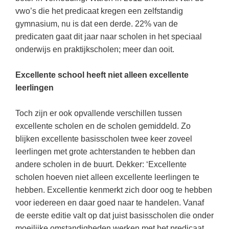
(hersen)onderzoek
Klassieke Talen
vwo’s die het predicaat kregen een zelfstandig
Almere
(23)
Meesterbaan onderwijsvacatures
gymnasium, nu is dat een derde. 22% van de
Dordrecht
(20)
Letterkunde
predicaten gaat dit jaar naar scholen in het speciaal
LEERMETHODEN
Eindhoven
(13)
Levensbeschouwing
onderwijs en praktijkscholen; meer dan ooit.
Zoetermeer
(13)
Maatschappijleer
Biologie
Excellente school heeft niet alleen excellente
Amersfoort
(10)
Muziek
leerlingen
Examentraining
Haarlem
(10)
Natuurkunde
Frans
Toch zijn er ook opvallende verschillen tussen
Nederlands
Geschiedenis
excellente scholen en de scholen gemiddeld. Zo
blijken excellente basisscholen twee keer zoveel
Rekenen / Wiskunde
Media
leerlingen met grote achterstanden te hebben dan
Scheikunde
Nederlands
andere scholen in de buurt. Dekker: ‘Excellente
scholen hoeven niet alleen excellente leerlingen te
Sociale vaardigheden
Rekenen
hebben. Excellentie kenmerkt zich door oog te hebben
Spaans
Sociale vaardigheden
voor iedereen en daar goed naar te handelen. Vanaf
Studievaardigheden
de eerste editie valt op dat juist basisscholen die onder
Studievaardigheden
moeilijke omstandigheden werken met het predicaat