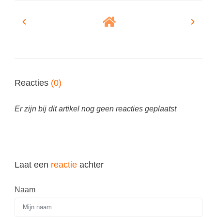
Spelletjes
Studieschuld & Hypotheek
Sprookjes
Middelbare school niveaus
Startpagina onderwijs
Studenten laptop
Tweede Wereldoorlog
Docentenplein nieuwsbrief
Reacties
Nieuwsbrief archief
(0)
Onderwijs CV
Er zijn bij dit artikel nog geen reacties geplaatst
Schoolvakanties
Huiswerkbegeleiding
Huiswerkbegeleider zoeken
Laat een
reactie
achter
Huiswerkbegeleider worden
Naam