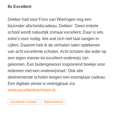
Vakoverstijgend
Kerstfeest
8x Excellent
Verzorging
Kinderboekenweek
Dekker had voor Fons van Wieringen nog een
MEER...
Kleurplaten
bijzonder afscheidscadeau. Dekker: ‘Geen enkele
AI voor het onderwijs
school wordt natuurlijk zomaar excellent. Daar is iets
Mediawijsheid
Kruiswoordpuzzels
extra’s voor nodig. Iets wat zich niet laat vangen in
Nieuws
cijfers. Daarom heb ik de verhalen laten optekenen
Onderwijslonen
van acht excellente scholen. Acht scholen die ieder op
Onderwijsprijs
Vrijeschoolonderwijs
een eigen manier tot excellent onderwijs zijn
Ruimte
gekomen. Een buitengewoon inspirerend boekje voor
Montessori onderwijs
iedereen met een onderwijshart.’ Ook alle
Schoolreisideeën
Jenaplanonderwijs
deelnemende scholen kregen een exemplaar cadeau.
Schoolspullen
Een digitale versie is verkrijgbaar via
Daltononderwijs
Seizoenen
www.excellentescholen.nl
.
Schoolspullen
Seksualiteit
Excellente-scholen
Rijksoverheid
Onderwijsvacatures
Sinterklaas
Afscheidstekst collega