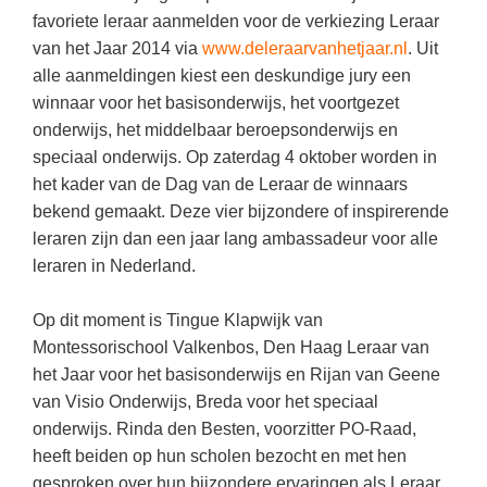
Kerst kleurplaten
Boek: Kleine werelden van het zonnestelsel
favoriete leraar aanmelden voor de verkiezing Leraar
Digitaal onderwijs
Lespakket ‘Circulaire Economie - van
Frans
(22)
Biologie
Leren met klassieke muziek
van het Jaar 2014 via
www.deleraarvanhetjaar.nl
. Uit
PUZZELS
verpakking tot nieuwe grondstof’
Cito toets
alle aanmeldingen kiest een deskundige jury een
Engels
(18)
Burgerschap
Lasermachine voor het onderwijs
Woordpuzzels
Gastles Zeebenen in de klas
winnaar voor het basisonderwijs, het voortgezet
Eindexamens
Techniek
(17)
Ckv
Lasergraaf
Kruiswoordpuzzels
onderwijs, het middelbaar beroepsonderwijs en
Cursus Leer het heelal begrijpen
iPad scholen
Open vacature
(16)
Duits
speciaal onderwijs. Op zaterdag 4 oktober worden in
Onderwijs opleidingen
Van verdunningscalculator tot
LEUK IN DE KLAS
het kader van de Dag van de Leraar de winnaars
practicumvoorbereiding: gratis online
NIEUWSARCHIEF
Duits
(15)
Economie
Gratis lesmateriaal Dove self-esteem
hulpmiddelen voor science-docenten en
Raadsels
bekend gemaakt. Deze vier bijzondere of inspirerende
TOA's
Augustus 2026
Lichamelijke opvoeding
(13)
Engels
leraren zijn dan een jaar lang ambassadeur voor alle
Ontdek Memo voor de onderbouw zelf!
Rebussen
DGM in de klas
leraren in Nederland.
Juli 2026
Economie
(12)
Filosofie
Maak uw leerlingen mediawijs!
Juni 2026
Frans
VACATURES PER PLAATS
Rekentuin: altijd en overal rekenen oefenen
Op dit moment is Tingue Klapwijk van
op je eigen niveau
Montessorischool Valkenbos, Den Haag Leraar van
Mei 2026
Fries (Frysk)
Amsterdam
(56)
het Jaar voor het basisonderwijs en Rijan van Geene
Taalzee: adaptief oefenen en toetsen
April 2026
Geschiedenis
Rotterdam
(42)
van Visio Onderwijs, Breda voor het speciaal
Theater als middel voor het aanleren van
onderwijs. Rinda den Besten, voorzitter PO-Raad,
Handelswetenschappen
Den Haag
sociale vaardigheden
(34)
heeft beiden op hun scholen bezocht en met hen
Informatica
Utrecht
Lesmateriaal gebaseerd op
(26)
gesproken over hun bijzondere ervaringen als Leraar