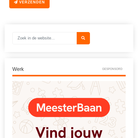
Vakoverstijgend
VERZENDEN
Kerstfeest
Verzorging
Kinderboekenweek
MEER...
Kleurplaten
AI voor het onderwijs
Mediawijsheid
Kruiswoordpuzzels
Nieuws
Onderwijslonen
Onderwijsprijs
Vrijeschoolonderwijs
Werk
GESPONSORD
Ruimte
Montessori onderwijs
Schoolreisideeën
Jenaplanonderwijs
Schoolspullen
Daltononderwijs
Seizoenen
Schoolspullen
Seksualiteit
Onderwijsvacatures
Sinterklaas
Afscheidstekst collega