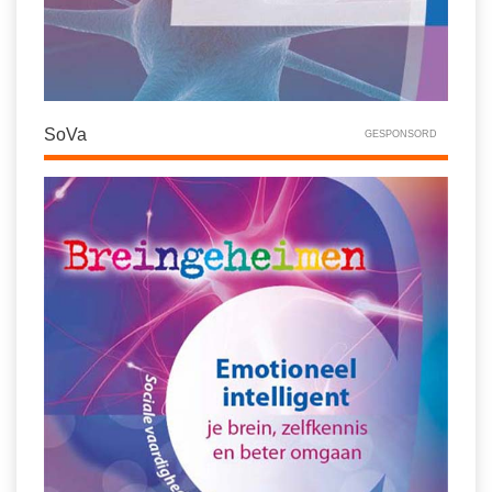
SoVa
GESPONSORD