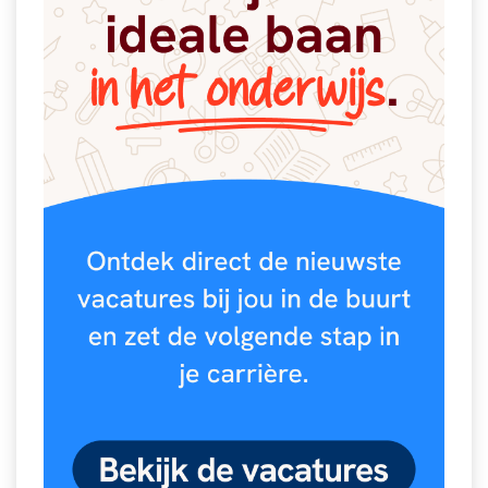
Spelletjes
Studieschuld & Hypotheek
Sprookjes
Middelbare school niveaus
Startpagina onderwijs
Studenten laptop
Tweede Wereldoorlog
Docentenplein nieuwsbrief
Nieuwsbrief archief
Onderwijs CV
Schoolvakanties
Huiswerkbegeleiding
Huiswerkbegeleider zoeken
Huiswerkbegeleider worden