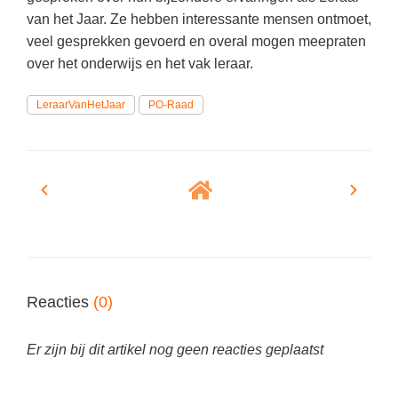
(hersen)onderzoek
Klassieke Talen
van het Jaar. Ze hebben interessante mensen ontmoet,
Almere
(23)
Meesterbaan onderwijsvacatures
veel gesprekken gevoerd en overal mogen meepraten
Dordrecht
(21)
Letterkunde
over het onderwijs en het vak leraar.
LEERMETHODEN
Zoetermeer
(13)
Levensbeschouwing
LeraarVanHetJaar
PO-Raad
Eindhoven
(13)
Maatschappijleer
Biologie
Amersfoort
(11)
Muziek
Examentraining
Lelystad
(10)
Natuurkunde
Frans
Nederlands
Geschiedenis
Rekenen / Wiskunde
Media
Scheikunde
Nederlands
Reacties
(0)
Sociale vaardigheden
Rekenen
Spaans
Sociale vaardigheden
Er zijn bij dit artikel nog geen reacties geplaatst
Studievaardigheden
Studievaardigheden