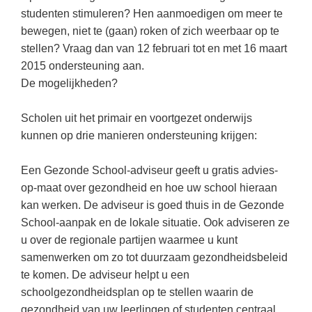
Kerst kleurplaten
Boek: Kleine werelden van het zonnestelsel
studenten stimuleren? Hen aanmoedigen om meer te
Digitaal onderwijs
Lespakket ‘Circulaire Economie - van
Frans
(22)
Biologie
Leren met klassieke muziek
bewegen, niet te (gaan) roken of zich weerbaar op te
PUZZELS
verpakking tot nieuwe grondstof’
Cito toets
stellen? Vraag dan van 12 februari tot en met 16 maart
Engels
(18)
Burgerschap
Lasermachine voor het onderwijs
Woordpuzzels
Gastles Zeebenen in de klas
2015 ondersteuning aan.
Eindexamens
Techniek
(17)
Ckv
Lasergraaf
Kruiswoordpuzzels
De mogelijkheden?
Cursus Leer het heelal begrijpen
iPad scholen
Open vacature
(16)
Duits
Onderwijs opleidingen
Van verdunningscalculator tot
LEUK IN DE KLAS
Scholen uit het primair en voortgezet onderwijs
practicumvoorbereiding: gratis online
NIEUWSARCHIEF
Duits
(15)
Economie
Gratis lesmateriaal Dove self-esteem
hulpmiddelen voor science-docenten en
Raadsels
kunnen op drie manieren ondersteuning krijgen:
TOA's
Augustus 2026
Lichamelijke opvoeding
(13)
Engels
Ontdek Memo voor de onderbouw zelf!
Rebussen
DGM in de klas
Een Gezonde School-adviseur geeft u gratis advies-
Juli 2026
Biologie
(12)
Filosofie
Maak uw leerlingen mediawijs!
op-maat over gezondheid en hoe uw school hieraan
Juni 2026
Frans
VACATURES PER PLAATS
Rekentuin: altijd en overal rekenen oefenen
kan werken. De adviseur is goed thuis in de Gezonde
op je eigen niveau
School-aanpak en de lokale situatie. Ook adviseren ze
Mei 2026
Fries (Frysk)
Amsterdam
(56)
u over de regionale partijen waarmee u kunt
Taalzee: adaptief oefenen en toetsen
April 2026
Geschiedenis
Rotterdam
(42)
samenwerken om zo tot duurzaam gezondheidsbeleid
Theater als middel voor het aanleren van
te komen. De adviseur helpt u een
Handelswetenschappen
Den Haag
sociale vaardigheden
(34)
schoolgezondheidsplan op te stellen waarin de
Informatica
Utrecht
Lesmateriaal gebaseerd op
(26)
gezondheid van uw leerlingen of studenten centraal