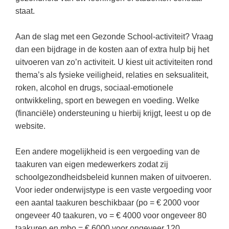
(hersen)onderzoek
Klassieke Talen
staat.
Almere
(23)
Meesterbaan onderwijsvacatures
Dordrecht
(21)
Letterkunde
Aan de slag met een Gezonde School-activiteit? Vraag
LEERMETHODEN
Zoetermeer
(13)
Levensbeschouwing
dan een bijdrage in de kosten aan of extra hulp bij het
uitvoeren van zo’n activiteit. U kiest uit activiteiten rond
Eindhoven
(13)
Maatschappijleer
Biologie
thema’s als fysieke veiligheid, relaties en seksualiteit,
Amersfoort
(11)
Muziek
roken, alcohol en drugs, sociaal-emotionele
Examentraining
ontwikkeling, sport en bewegen en voeding. Welke
Lelystad
(10)
Natuurkunde
Frans
(financiële) ondersteuning u hierbij krijgt, leest u op de
Nederlands
Geschiedenis
website.
Rekenen / Wiskunde
Media
Een andere mogelijkheid is een vergoeding van de
Scheikunde
Nederlands
taakuren van eigen medewerkers zodat zij
schoolgezondheidsbeleid kunnen maken of uitvoeren.
Sociale vaardigheden
Rekenen
Voor ieder onderwijstype is een vaste vergoeding voor
Spaans
Sociale vaardigheden
een aantal taakuren beschikbaar (po = € 2000 voor
Studievaardigheden
ongeveer 40 taakuren, vo = € 4000 voor ongeveer 80
Studievaardigheden
taakuren en mbo = € 6000 voor ongeveer 120