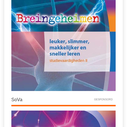
SoVa
GESPONSORD