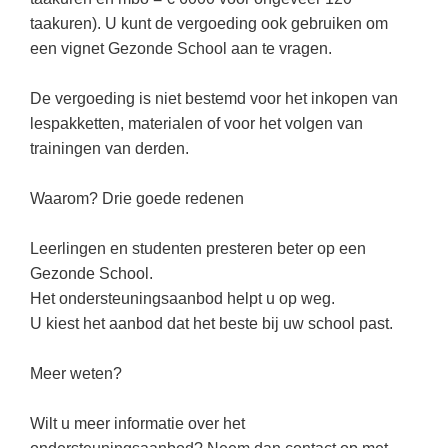
Techniek
Taalvaardigheden
taakuren). U kunt de vergoeding ook gebruiken om
Topografie
een vignet Gezonde School aan te vragen.
LESMATERIAAL
Verkeer
Beeldende Vorming
De vergoeding is niet bestemd voor het inkopen van
Verzorging
lespakketten, materialen of voor het volgen van
Biologie
trainingen van derden.
Geld PO
THEMA'S
Geld VO
Waarom? Drie goede redenen
Budgetteren
Geschiedenis
Leerlingen en studenten presteren beter op een
De boerderij
Maatschappijleer
Gezonde School.
Duurzaamheid
Het ondersteuningsaanbod helpt u op weg.
Orientatie
U kiest het aanbod dat het beste bij uw school past.
Eerste wereldoorlog
Rekenen
Evolutieleer
Meer weten?
Sociale vaardigheden
Feest- en Gedenkdagen
Taalvaardigheid
Wilt u meer informatie over het
Godsdienstonderwijs