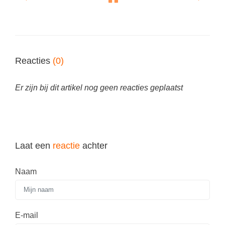
Spelletjes
Studieschuld & Hypotheek
Sprookjes
Middelbare school niveaus
Startpagina onderwijs
Studenten laptop
Tweede Wereldoorlog
Reacties
(0)
Docentenplein nieuwsbrief
Nieuwsbrief archief
Er zijn bij dit artikel nog geen reacties geplaatst
Onderwijs CV
Schoolvakanties
Huiswerkbegeleiding
Laat een
reactie
achter
Huiswerkbegeleider zoeken
Naam
Huiswerkbegeleider worden
E-mail