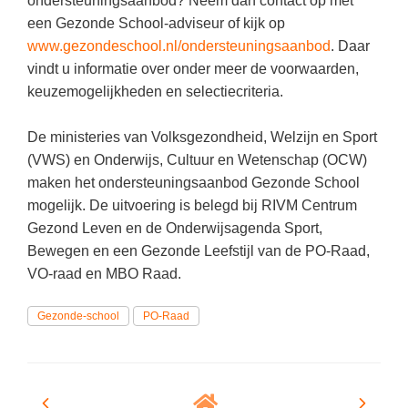
ondersteuningsaanbod? Neem dan contact op met
Vakoverstijgend
Kerstfeest
een Gezonde School-adviseur of kijk op
Verzorging
www.gezondeschool.nl/ondersteuningsaanbod
. Daar
Kinderboekenweek
vindt u informatie over onder meer de voorwaarden,
MEER...
Kleurplaten
keuzemogelijkheden en selectiecriteria.
AI voor het onderwijs
Mediawijsheid
Kruiswoordpuzzels
De ministeries van Volksgezondheid, Welzijn en Sport
Nieuws
(VWS) en Onderwijs, Cultuur en Wetenschap (OCW)
Onderwijslonen
maken het ondersteuningsaanbod Gezonde School
Onderwijsprijs
Vrijeschoolonderwijs
mogelijk. De uitvoering is belegd bij RIVM Centrum
Ruimte
Gezond Leven en de Onderwijsagenda Sport,
Montessori onderwijs
Bewegen en een Gezonde Leefstijl van de PO-Raad,
Schoolreisideeën
Jenaplanonderwijs
VO-raad en MBO Raad.
Schoolspullen
Daltononderwijs
Seizoenen
Gezonde-school
PO-Raad
Schoolspullen
Seksualiteit
Onderwijsvacatures
Sinterklaas
Afscheidstekst collega