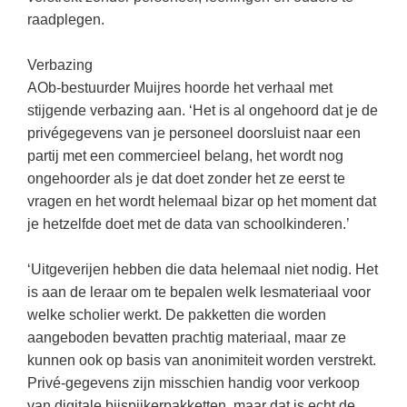
(hersen)onderzoek
Klassieke Talen
raadplegen.
Almere
(23)
Meesterbaan onderwijsvacatures
Dordrecht
(21)
Letterkunde
Verbazing
LEERMETHODEN
Zoetermeer
(13)
Levensbeschouwing
AOb-bestuurder Muijres hoorde het verhaal met
stijgende verbazing aan. ‘Het is al ongehoord dat je de
Eindhoven
(13)
Maatschappijleer
Biologie
privégegevens van je personeel doorsluist naar een
Amersfoort
(11)
Muziek
partij met een commercieel belang, het wordt nog
Examentraining
ongehoorder als je dat doet zonder het ze eerst te
Lelystad
(10)
Natuurkunde
Frans
vragen en het wordt helemaal bizar op het moment dat
Nederlands
Geschiedenis
je hetzelfde doet met de data van schoolkinderen.’
Rekenen / Wiskunde
Media
‘Uitgeverijen hebben die data helemaal niet nodig. Het
Scheikunde
Nederlands
is aan de leraar om te bepalen welk lesmateriaal voor
welke scholier werkt. De pakketten die worden
Sociale vaardigheden
Rekenen
aangeboden bevatten prachtig materiaal, maar ze
Spaans
Sociale vaardigheden
kunnen ook op basis van anonimiteit worden verstrekt.
Studievaardigheden
Privé-gegevens zijn misschien handig voor verkoop
Studievaardigheden
van digitale bijspijkerpakketten, maar dat is echt de