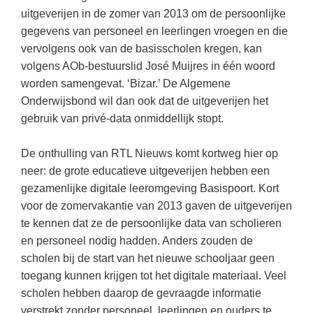
Kerst kleurplaten
Boek: Kleine werelden van het zonnestelsel
uitgeverijen in de zomer van 2013 om de persoonlijke
Digitaal onderwijs
Lespakket ‘Circulaire Economie - van
Frans
(22)
Biologie
Leren met klassieke muziek
gegevens van personeel en leerlingen vroegen en die
PUZZELS
verpakking tot nieuwe grondstof’
Cito toets
vervolgens ook van de basisscholen kregen, kan
Engels
(18)
Burgerschap
Lasermachine voor het onderwijs
Woordpuzzels
Gastles Zeebenen in de klas
volgens AOb-bestuurslid José Muijres in één woord
Eindexamens
Techniek
(17)
Ckv
Lasergraaf
Kruiswoordpuzzels
worden samengevat. ‘Bizar.’ De Algemene
Cursus Leer het heelal begrijpen
iPad scholen
Open vacature
(16)
Duits
Onderwijsbond wil dan ook dat de uitgeverijen het
Onderwijs opleidingen
Van verdunningscalculator tot
LEUK IN DE KLAS
gebruik van privé-data onmiddellijk stopt.
practicumvoorbereiding: gratis online
NIEUWSARCHIEF
Duits
(15)
Economie
Gratis lesmateriaal Dove self-esteem
hulpmiddelen voor science-docenten en
Raadsels
TOA's
Augustus 2026
Lichamelijke opvoeding
(13)
Engels
De onthulling van RTL Nieuws komt kortweg hier op
Ontdek Memo voor de onderbouw zelf!
Rebussen
DGM in de klas
neer: de grote educatieve uitgeverijen hebben een
Juli 2026
Economie
(12)
Filosofie
Maak uw leerlingen mediawijs!
gezamenlijke digitale leeromgeving Basispoort. Kort
Juni 2026
Frans
VACATURES PER PLAATS
Rekentuin: altijd en overal rekenen oefenen
voor de zomervakantie van 2013 gaven de uitgeverijen
op je eigen niveau
te kennen dat ze de persoonlijke data van scholieren
Mei 2026
Fries (Frysk)
Amsterdam
(56)
en personeel nodig hadden. Anders zouden de
Taalzee: adaptief oefenen en toetsen
April 2026
Geschiedenis
Rotterdam
(42)
scholen bij de start van het nieuwe schooljaar geen
Theater als middel voor het aanleren van
toegang kunnen krijgen tot het digitale materiaal. Veel
Handelswetenschappen
Den Haag
sociale vaardigheden
(34)
scholen hebben daarop de gevraagde informatie
Informatica
Utrecht
Lesmateriaal gebaseerd op
(26)
verstrekt zonder personeel, leerlingen en ouders te