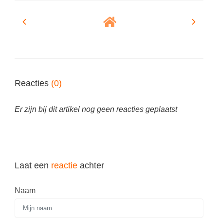
Spelletjes
Studieschuld & Hypotheek
Sprookjes
Middelbare school niveaus
Startpagina onderwijs
Studenten laptop
Tweede Wereldoorlog
Docentenplein nieuwsbrief
Reacties
Nieuwsbrief archief
(0)
Onderwijs CV
Er zijn bij dit artikel nog geen reacties geplaatst
Schoolvakanties
Huiswerkbegeleiding
Huiswerkbegeleider zoeken
Laat een
reactie
achter
Huiswerkbegeleider worden
Naam