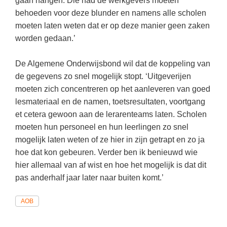
gaan hangen. Die had de werkgevers moeten
Vakoverstijgend
Kerstfeest
behoeden voor deze blunder en namens alle scholen
Verzorging
moeten laten weten dat er op deze manier geen zaken
Kinderboekenweek
worden gedaan.’
MEER...
Kleurplaten
AI voor het onderwijs
De Algemene Onderwijsbond wil dat de koppeling van
Mediawijsheid
Kruiswoordpuzzels
de gegevens zo snel mogelijk stopt. ‘Uitgeverijen
Nieuws
moeten zich concentreren op het aanleveren van goed
Onderwijslonen
lesmateriaal en de namen, toetsresultaten, voortgang
Onderwijsprijs
Vrijeschoolonderwijs
et cetera gewoon aan de lerarenteams laten. Scholen
Ruimte
moeten hun personeel en hun leerlingen zo snel
Montessori onderwijs
mogelijk laten weten of ze hier in zijn getrapt en zo ja
Schoolreisideeën
Jenaplanonderwijs
hoe dat kon gebeuren. Verder ben ik benieuwd wie
Schoolspullen
hier allemaal van af wist en hoe het mogelijk is dat dit
Daltononderwijs
Seizoenen
pas anderhalf jaar later naar buiten komt.’
Schoolspullen
Seksualiteit
AOB
Onderwijsvacatures
Sinterklaas
Afscheidstekst collega