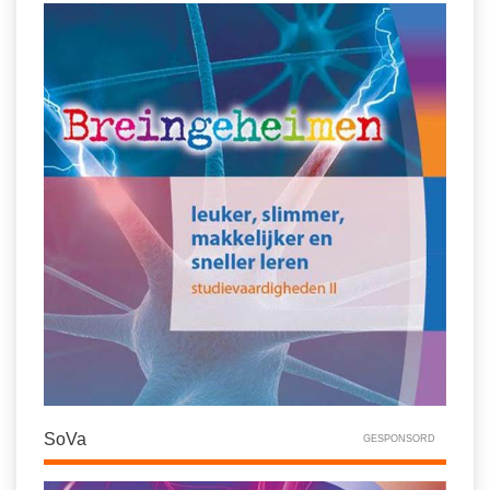
SoVa
GESPONSORD