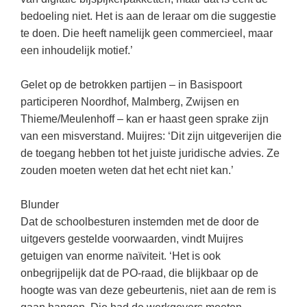
Techniek
Taalvaardigheden
bedoeling niet. Het is aan de leraar om die suggestie
Topografie
te doen. Die heeft namelijk geen commercieel, maar
LESMATERIAAL
een inhoudelijk motief.’
Verkeer
Beeldende Vorming
Verzorging
Gelet op de betrokken partijen – in Basispoort
Biologie
participeren Noordhof, Malmberg, Zwijsen en
Geld PO
THEMA'S
Thieme/Meulenhoff – kan er haast geen sprake zijn
Geld VO
van een misverstand. Muijres: ‘Dit zijn uitgeverijen die
Budgetteren
de toegang hebben tot het juiste juridische advies. Ze
Geschiedenis
zouden moeten weten dat het echt niet kan.’
De boerderij
Maatschappijleer
Duurzaamheid
Blunder
Orientatie
Dat de schoolbesturen instemden met de door de
Eerste wereldoorlog
Rekenen
uitgevers gestelde voorwaarden, vindt Muijres
Evolutieleer
getuigen van enorme naïviteit. ‘Het is ook
Sociale vaardigheden
Feest- en Gedenkdagen
onbegrijpelijk dat de PO-raad, die blijkbaar op de
Taalvaardigheid
hoogte was van deze gebeurtenis, niet aan de rem is
Godsdienstonderwijs