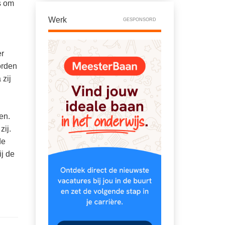
s om
Werk
GESPONSORD
er
orden
 zij
en.
zij.
de
j de