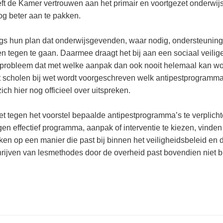
ft de Kamer vertrouwen aan het primair en voortgezet onderwij
og beter aan te pakken.
s hun plan dat onderwijsgevenden, waar nodig, ondersteuning
n tegen te gaan. Daarmee draagt het bij aan een sociaal veilig
lex probleem dat met welke aanpak dan ook nooit helemaal kan w
at scholen bij wet wordt voorgeschreven welk antipestprogramma
h hier nog officieel over uitspreken.
 tegen het voorstel bepaalde antipestprogramma’s te verplicht
 effectief programma, aanpak of interventie te kiezen, vinden 
en op een manier die past bij binnen het veiligheidsbeleid en 
rijven van lesmethodes door de overheid past bovendien niet bi