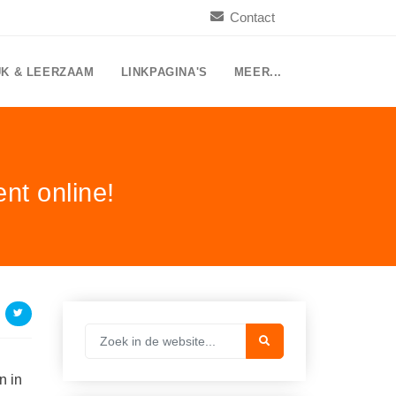
Contact
UK & LEERZAAM
LINKPAGINA'S
MEER...
nt online!
n in