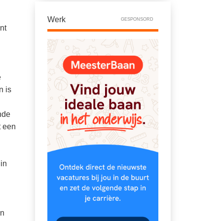
Werk
GESPONSORD
nt
e
n is
nde
t een
in
en