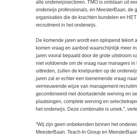
alle onderwijssectoren. TMO is ontstaan uit ee
onderwijs professionals, en MeesterBaan, de g
organisaties die de krachten bundelen en HE
recruitment in het onderwijs.
De komende jaren wordt een oplopend tekort a
komen vraag en aanbod waarschijnlijk meer i
jaren vooral bepaald door de grote uitstroom 
niet voldoende om de vraag naar managers in 
uittreden, zullen de knelpunten op de onderwi
jaren zal er echter een toenemende vraag naa
vernieuwende wijze van management recruitmen
gecombineerd met doortastende werving en sele
plaatsingen, complete werving en selectietraj
het onderwijs. Deze combinatie is uniek.”, vert
“Wij zijn geen onbekenden binnen het onderwijs,
MeesterBaan. Teach-In Group en MeesterBaan zi