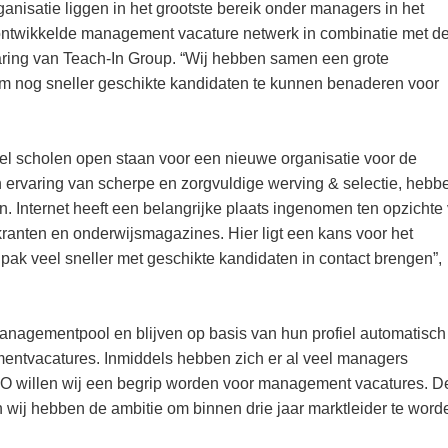
nisatie liggen in het grootste bereik onder managers in het
ontwikkelde management vacature netwerk in combinatie met d
varing van Teach-In Group. “Wij hebben samen een grote
 nog sneller geschikte kandidaten te kunnen benaderen voor
el scholen open staan voor een nieuwe organisatie voor de
ervaring van scherpe en zorgvuldige werving & selectie, hebbe
n. Internet heeft een belangrijke plaats ingenomen ten opzichte
 kranten en onderwijsmagazines. Hier ligt een kans voor het
ak veel sneller met geschikte kandidaten in contact brengen”,
agementpool en blijven op basis van hun profiel automatisch
entvacatures. Inmiddels hebben zich er al veel managers
 willen wij een begrip worden voor management vacatures. D
n wij hebben de ambitie om binnen drie jaar marktleider te word