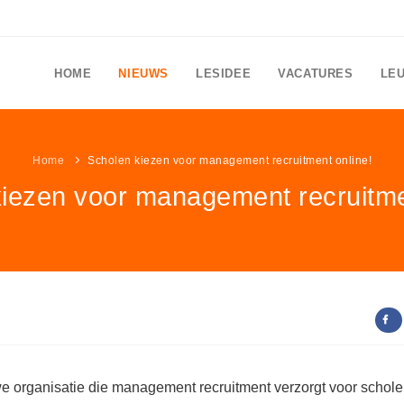
HOME
NIEUWS
LESIDEE
VACATURES
LE
Home
Scholen kiezen voor management recruitment online!
iezen voor management recruitme
organisatie die management recruitment verzorgt voor schole