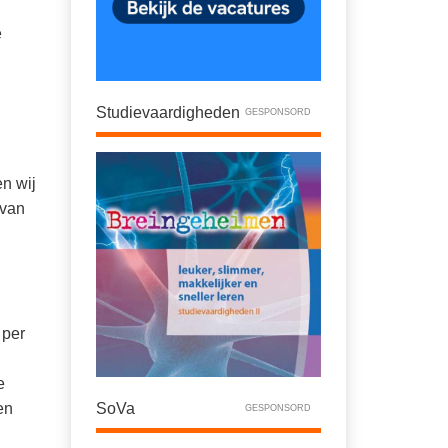
e
Studievaardigheden
GESPONSORD
n wij
 van
 per
e
en
SoVa
GESPONSORD