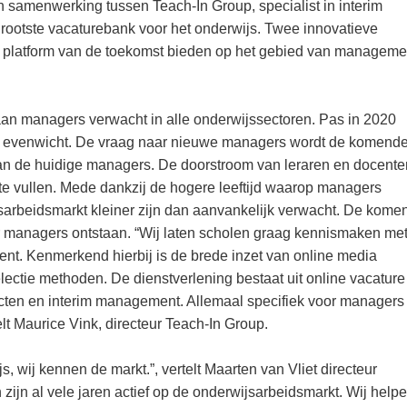
n samenwerking tussen Teach-In Group, specialist in interim
rootste vacaturebank voor het onderwijs. Twee innovatieve
T platform van de toekomst bieden op het gebied van manageme
an managers verwacht in alle onderwijssectoren. Pas in 2020
n evenwicht. De vraag naar nieuwe managers wordt de komend
van de huidige managers. De doorstroom van leraren en docente
te vullen. Mede dankzij de hogere leeftijd waarop managers
jsarbeidsmarkt kleiner zijn dan aanvankelijk verwacht. De kome
r managers ontstaan. “Wij laten scholen graag kennismaken me
t. Kenmerkend hierbij is de brede inzet van online media
ctie methoden. De dienstverlening bestaat uit online vacature
ecten en interim management. Allemaal specifiek voor managers 
elt Maurice Vink, directeur Teach-In Group.
 wij kennen de markt.”, vertelt Maarten van Vliet directeur
jn al vele jaren actief op de onderwijsarbeidsmarkt. Wij help