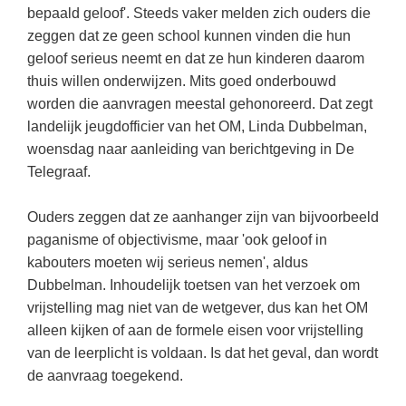
Kerst kleurplaten
Boek: Kleine werelden van het zonnestelsel
bepaald geloof'. Steeds vaker melden zich ouders die
Digitaal onderwijs
Lespakket ‘Circulaire Economie - van
Biologie
zeggen dat ze geen school kunnen vinden die hun
Leren met klassieke muziek
PUZZELS
verpakking tot nieuwe grondstof’
Cito toets
geloof serieus neemt en dat ze hun kinderen daarom
Burgerschap
Lasermachine voor het onderwijs
Woordpuzzels
Gastles Zeebenen in de klas
thuis willen onderwijzen. Mits goed onderbouwd
Eindexamens
Ckv
Lasergraaf
worden die aanvragen meestal gehonoreerd. Dat zegt
Kruiswoordpuzzels
Cursus Leer het heelal begrijpen
iPad scholen
landelijk jeugdofficier van het OM, Linda Dubbelman,
Duits
Onderwijs opleidingen
Van verdunningscalculator tot
LEUK IN DE KLAS
woensdag naar aanleiding van berichtgeving in De
practicumvoorbereiding: gratis online
NIEUWSARCHIEF
Economie
Gratis lesmateriaal Dove self-esteem
Telegraaf.
hulpmiddelen voor science-docenten en
Raadsels
TOA's
Augustus 2026
Engels
Ontdek Memo voor de onderbouw zelf!
Rebussen
Ouders zeggen dat ze aanhanger zijn van bijvoorbeeld
DGM in de klas
Juli 2026
Filosofie
Maak uw leerlingen mediawijs!
paganisme of objectivisme, maar 'ook geloof in
Juni 2026
Frans
kabouters moeten wij serieus nemen', aldus
Rekentuin: altijd en overal rekenen oefenen
op je eigen niveau
Dubbelman. Inhoudelijk toetsen van het verzoek om
Mei 2026
Fries (Frysk)
vrijstelling mag niet van de wetgever, dus kan het OM
Taalzee: adaptief oefenen en toetsen
April 2026
Geschiedenis
alleen kijken of aan de formele eisen voor vrijstelling
Theater als middel voor het aanleren van
van de leerplicht is voldaan. Is dat het geval, dan wordt
Handelswetenschappen
sociale vaardigheden
de aanvraag toegekend.
Informatica
Lesmateriaal gebaseerd op