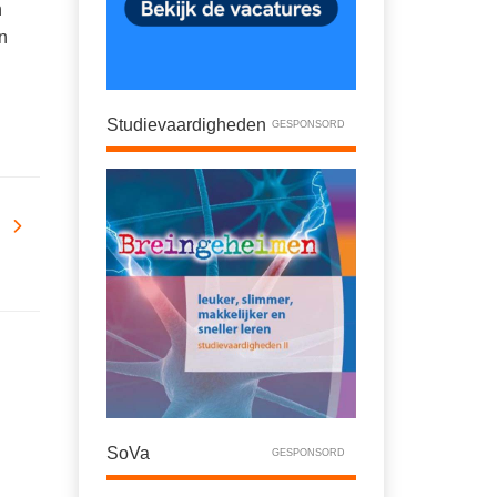
n
n
Studievaardigheden
GESPONSORD
SoVa
GESPONSORD