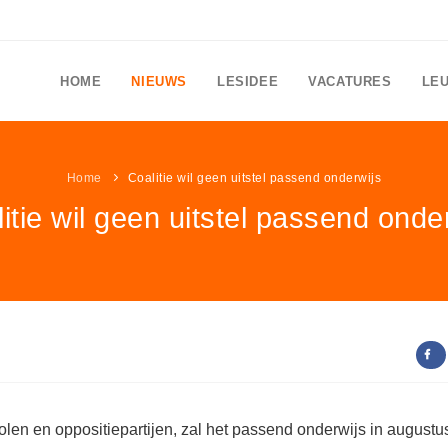
HOME
NIEUWS
LESIDEE
VACATURES
LE
Home
Coalitie wil geen uitstel passend onderwijs
itie wil geen uitstel passend onde
en en oppositiepartijen, zal het passend onderwijs in augustu