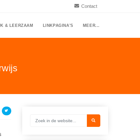
Contact
UK & LEERZAAM
LINKPAGINA'S
MEER...
rwijs
s