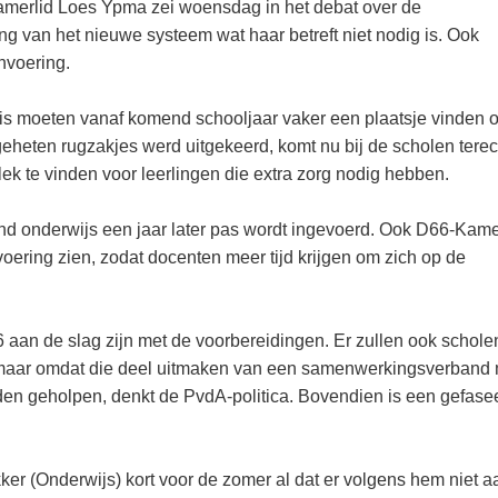
merlid Loes Ypma zei woensdag in het debat over de
g van het nieuwe systeem wat haar betreft niet nodig is. Ook
invoering.
is moeten vanaf komend schooljaar vaker een plaatsje vinden 
heten rugzakjes werd uitgekeerd, komt nu bij de scholen terec
k te vinden voor leerlingen die extra zorg nodig hebben.
nd onderwijs een jaar later pas wordt ingevoerd. Ook D66-Kame
oering zien, zodat docenten meer tijd krijgen om zich op de
 aan de slag zijn met de voorbereidingen. Er zullen ook scholen
n, maar omdat die deel uitmaken van een samenwerkingsverband
rden geholpen, denkt de PvdA-politica. Bovendien is een gefase
ker (Onderwijs) kort voor de zomer al dat er volgens hem niet a