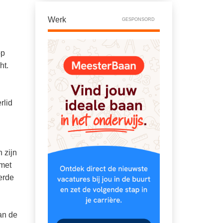
Werk
GESPONSORD
op
ht.
rlid
 zijn
 met
erde
an de