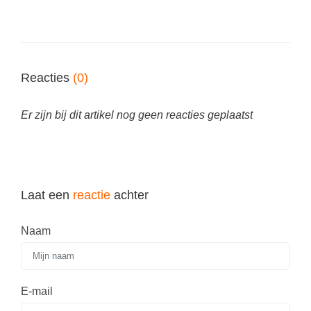
Techniek
Taalvaardigheden
Topografie
LESMATERIAAL
Verkeer
Beeldende Vorming
Reacties
(0)
Verzorging
Biologie
Geld PO
Er zijn bij dit artikel nog geen reacties geplaatst
THEMA'S
Geld VO
Budgetteren
Geschiedenis
De boerderij
Maatschappijleer
Laat een
reactie
achter
Duurzaamheid
Orientatie
Eerste wereldoorlog
Naam
Rekenen
Evolutieleer
Sociale vaardigheden
Feest- en Gedenkdagen
Taalvaardigheid
E-mail
Godsdienstonderwijs