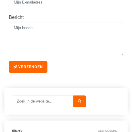
Vakoverstijgend
Kerstfeest
Verzorging
Kinderboekenweek
Bericht
MEER...
Kleurplaten
AI voor het onderwijs
Mediawijsheid
Kruiswoordpuzzels
Nieuws
Onderwijslonen
Onderwijsprijs
Vrijeschoolonderwijs
VERZENDEN
Ruimte
Montessori onderwijs
Schoolreisideeën
Jenaplanonderwijs
Schoolspullen
Daltononderwijs
Seizoenen
Schoolspullen
Seksualiteit
Onderwijsvacatures
Sinterklaas
Afscheidstekst collega
Werk
GESPONSORD