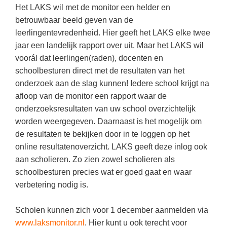
Kerst kleurplaten
Boek: Kleine werelden van het zonnestelsel
Het LAKS wil met de monitor een helder en
Digitaal onderwijs
Lespakket ‘Circulaire Economie - van
Biologie
betrouwbaar beeld geven van de
Leren met klassieke muziek
PUZZELS
verpakking tot nieuwe grondstof’
Cito toets
leerlingentevredenheid. Hier geeft het LAKS elke twee
Burgerschap
Lasermachine voor het onderwijs
Woordpuzzels
Gastles Zeebenen in de klas
jaar een landelijk rapport over uit. Maar het LAKS wil
Eindexamens
Ckv
Lasergraaf
voorál dat leerlingen(raden), docenten en
Kruiswoordpuzzels
Cursus Leer het heelal begrijpen
iPad scholen
schoolbesturen direct met de resultaten van het
Duits
Onderwijs opleidingen
Van verdunningscalculator tot
LEUK IN DE KLAS
onderzoek aan de slag kunnen! Iedere school krijgt na
practicumvoorbereiding: gratis online
NIEUWSARCHIEF
Economie
Gratis lesmateriaal Dove self-esteem
afloop van de monitor een rapport waar de
hulpmiddelen voor science-docenten en
Raadsels
TOA's
Augustus 2026
onderzoeksresultaten van uw school overzichtelijk
Engels
Ontdek Memo voor de onderbouw zelf!
Rebussen
worden weergegeven. Daarnaast is het mogelijk om
DGM in de klas
Juli 2026
Filosofie
Maak uw leerlingen mediawijs!
de resultaten te bekijken door in te loggen op het
Juni 2026
Frans
online resultatenoverzicht. LAKS geeft deze inlog ook
Rekentuin: altijd en overal rekenen oefenen
op je eigen niveau
aan scholieren. Zo zien zowel scholieren als
Mei 2026
Fries (Frysk)
schoolbesturen precies wat er goed gaat en waar
Taalzee: adaptief oefenen en toetsen
April 2026
Geschiedenis
verbetering nodig is.
Theater als middel voor het aanleren van
Handelswetenschappen
sociale vaardigheden
Scholen kunnen zich voor 1 december aanmelden via
Informatica
Lesmateriaal gebaseerd op
www.laksmonitor.nl
. Hier kunt u ook terecht voor