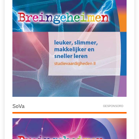
SoVa
GESPONSORD