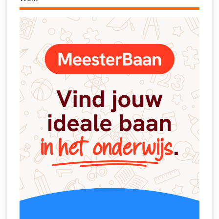
Spelletjes
Studieschuld & Hypotheek
Sprookjes
Middelbare school niveaus
Startpagina onderwijs
Studenten laptop
Tweede Wereldoorlog
Docentenplein nieuwsbrief
Nieuwsbrief archief
Onderwijs CV
Schoolvakanties
Huiswerkbegeleiding
Huiswerkbegeleider zoeken
Huiswerkbegeleider worden