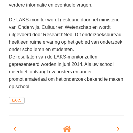
(hersen)onderzoek
verdere informatie en eventuele vragen.
Klassieke Talen
Meesterbaan onderwijsvacatures
Letterkunde
De LAKS-monitor wordt gesteund door het ministerie
LEERMETHODEN
van Onderwijs, Cultuur en Wetenschap en wordt
Levensbeschouwing
uitgevoerd door ResearchNed. Dit onderzoeksbureau
Maatschappijleer
Biologie
heeft een ruime ervaring op het gebied van onderzoek
onder scholieren en studenten.
Muziek
Examentraining
De resultaten van de LAKS-monitor zullen
Natuurkunde
Frans
gepresenteerd worden in juni 2014. Als uw school
Nederlands
meedoet, ontvangt uw posters en ander
Geschiedenis
promotiemateriaal om het onderzoek bekend te maken
Rekenen / Wiskunde
Media
op school.
Scheikunde
Nederlands
LAKS
Sociale vaardigheden
Rekenen
Spaans
Sociale vaardigheden
Studievaardigheden
Studievaardigheden