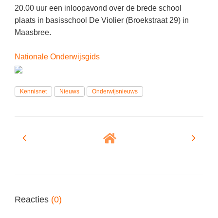
(hersen)onderzoek
20.00 uur een inloopavond over de brede school
Klassieke Talen
Meesterbaan onderwijsvacatures
plaats in basisschool De Violier (Broekstraat 29) in
Letterkunde
Maasbree.
LEERMETHODEN
Levensbeschouwing
Nationale Onderwijsgids
Maatschappijleer
Biologie
Muziek
Examentraining
Kennisnet
Nieuws
Onderwijsnieuws
Natuurkunde
Frans
Nederlands
Geschiedenis
Rekenen / Wiskunde
Media
Scheikunde
Nederlands
Sociale vaardigheden
Rekenen
Spaans
Sociale vaardigheden
Reacties
(0)
Studievaardigheden
Studievaardigheden