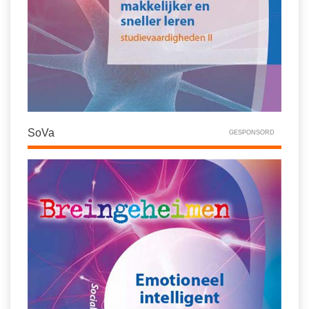
SoVa
GESPONSORD