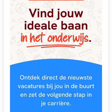
Spelletjes
Studieschuld & Hypotheek
Sprookjes
Middelbare school niveaus
Startpagina onderwijs
Studenten laptop
Tweede Wereldoorlog
Docentenplein nieuwsbrief
Nieuwsbrief archief
Onderwijs CV
Schoolvakanties
Huiswerkbegeleiding
Huiswerkbegeleider zoeken
Huiswerkbegeleider worden