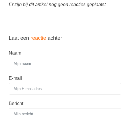
Techniek
Taalvaardigheden
Er zijn bij dit artikel nog geen reacties geplaatst
Topografie
LESMATERIAAL
Verkeer
Beeldende Vorming
Verzorging
Biologie
Laat een
reactie
achter
Geld PO
THEMA'S
Naam
Geld VO
Budgetteren
Geschiedenis
De boerderij
E-mail
Maatschappijleer
Duurzaamheid
Orientatie
Eerste wereldoorlog
Rekenen
Bericht
Evolutieleer
Sociale vaardigheden
Feest- en Gedenkdagen
Taalvaardigheid
Godsdienstonderwijs