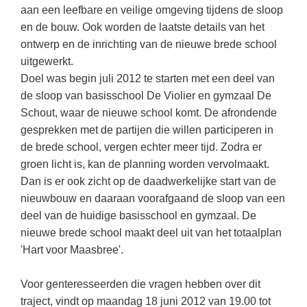
Kerst kleurplaten
Boek: Kleine werelden van het zonnestelsel
aan een leefbare en veilige omgeving tijdens de sloop
Digitaal onderwijs
Lespakket ‘Circulaire Economie - van
Biologie
en de bouw. Ook worden de laatste details van het
Leren met klassieke muziek
PUZZELS
verpakking tot nieuwe grondstof’
Cito toets
ontwerp en de inrichting van de nieuwe brede school
Burgerschap
Lasermachine voor het onderwijs
Woordpuzzels
Gastles Zeebenen in de klas
uitgewerkt.
Eindexamens
Ckv
Lasergraaf
Doel was begin juli 2012 te starten met een deel van
Kruiswoordpuzzels
Cursus Leer het heelal begrijpen
iPad scholen
de sloop van basisschool De Violier en gymzaal De
Duits
Onderwijs opleidingen
Van verdunningscalculator tot
LEUK IN DE KLAS
Schout, waar de nieuwe school komt. De afrondende
practicumvoorbereiding: gratis online
NIEUWSARCHIEF
Economie
Gratis lesmateriaal Dove self-esteem
gesprekken met de partijen die willen participeren in
hulpmiddelen voor science-docenten en
Raadsels
TOA's
Augustus 2026
de brede school, vergen echter meer tijd. Zodra er
Engels
Ontdek Memo voor de onderbouw zelf!
Rebussen
groen licht is, kan de planning worden vervolmaakt.
DGM in de klas
Juli 2026
Filosofie
Maak uw leerlingen mediawijs!
Dan is er ook zicht op de daadwerkelijke start van de
Juni 2026
Frans
nieuwbouw en daaraan voorafgaand de sloop van een
Rekentuin: altijd en overal rekenen oefenen
op je eigen niveau
deel van de huidige basisschool en gymzaal. De
Mei 2026
Fries (Frysk)
nieuwe brede school maakt deel uit van het totaalplan
Taalzee: adaptief oefenen en toetsen
April 2026
Geschiedenis
'Hart voor Maasbree'.
Theater als middel voor het aanleren van
Handelswetenschappen
sociale vaardigheden
Voor genteresseerden die vragen hebben over dit
Informatica
Lesmateriaal gebaseerd op
traject, vindt op maandag 18 juni 2012 van 19.00 tot