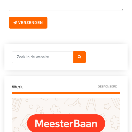
Vakoverstijgend
Kerstfeest
Verzorging
Kinderboekenweek
MEER...
VERZENDEN
Kleurplaten
AI voor het onderwijs
Mediawijsheid
Kruiswoordpuzzels
Nieuws
Onderwijslonen
Onderwijsprijs
Vrijeschoolonderwijs
Ruimte
Montessori onderwijs
Schoolreisideeën
Jenaplanonderwijs
Werk
GESPONSORD
Schoolspullen
Daltononderwijs
Seizoenen
Schoolspullen
Seksualiteit
Onderwijsvacatures
Sinterklaas
Afscheidstekst collega