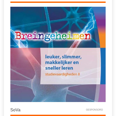
SoVa
GESPONSORD