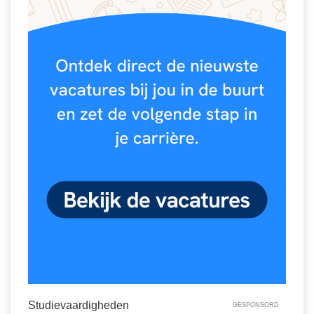
Spelletjes
Studieschuld & Hypotheek
Sprookjes
Middelbare school niveaus
Startpagina onderwijs
Studenten laptop
Tweede Wereldoorlog
Docentenplein nieuwsbrief
Nieuwsbrief archief
Onderwijs CV
Schoolvakanties
Huiswerkbegeleiding
Huiswerkbegeleider zoeken
Huiswerkbegeleider worden
Studievaardigheden
GESPONSORD