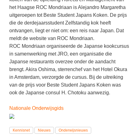
Kerst kleurplaten
Boek: Kleine werelden van het zonnestelsel
het Haagse ROC Mondriaan is Alejandro Margaretha
Digitaal onderwijs
Lespakket ‘Circulaire Economie - van
Frans
(31)
Biologie
Leren met klassieke muziek
PUZZELS
uitgeroepen tot Beste Student Japans Koken. De prijs
verpakking tot nieuwe grondstof’
Cito toets
Techniek
(28)
Burgerschap
die de derdejaarsstudent Zelfstandig kok heeft
Lasermachine voor het onderwijs
Woordpuzzels
Gastles Zeebenen in de klas
ontvangen, liegt er niet om: een reis naar Japan. Dat
Eindexamens
Open vacature
(27)
Ckv
Lasergraaf
Kruiswoordpuzzels
Cursus Leer het heelal begrijpen
meldt de website van ROC Mondriaan.
iPad scholen
Engels
(24)
Duits
ROC Mondriaan organiseerde de Japanse kookcursus
Onderwijs opleidingen
Van verdunningscalculator tot
LEUK IN DE KLAS
in samenwerking met JRO, een organisatie die
practicumvoorbereiding: gratis online
NIEUWSARCHIEF
Duits
(21)
Economie
Gratis lesmateriaal Dove self-esteem
hulpmiddelen voor science-docenten en
Raadsels
Japanse restaurants overzee onder de aandacht
TOA's
Augustus 2026
Lichamelijke opvoeding
(19)
Engels
Ontdek Memo voor de onderbouw zelf!
brengt. Akira Oshima, sterrenchef van het Hotel Okura
Rebussen
DGM in de klas
Juli 2026
in Amsterdam, verzorgde de cursus. Bij de uitreiking
Economie
(17)
Filosofie
Maak uw leerlingen mediawijs!
van de prijs voor Beste Student Japans Koken was
Juni 2026
Frans
VACATURES PER PLAATS
Rekentuin: altijd en overal rekenen oefenen
ook de Japanse consul H. Chotoku aanwezig.
op je eigen niveau
Mei 2026
Fries (Frysk)
Amsterdam
(66)
Taalzee: adaptief oefenen en toetsen
Nationale Onderwijsgids
April 2026
Geschiedenis
Rotterdam
(64)
Theater als middel voor het aanleren van
Handelswetenschappen
Almere
sociale vaardigheden
(49)
Kennisnet
Nieuws
Onderwijsnieuws
Informatica
Utrecht
Lesmateriaal gebaseerd op
(45)