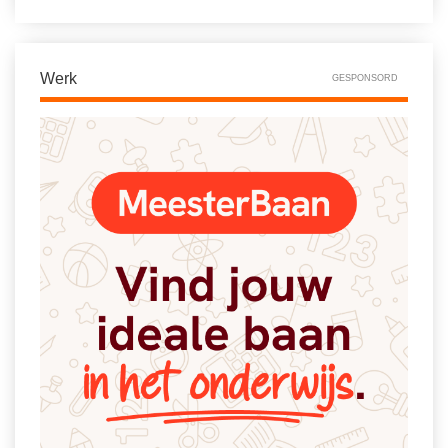
Vakoverstijgend
Kerstfeest
Verzorging
Kinderboekenweek
MEER...
Werk
GESPONSORD
Kleurplaten
AI voor het onderwijs
Mediawijsheid
Kruiswoordpuzzels
Nieuws
Onderwijslonen
Onderwijsprijs
Vrijeschoolonderwijs
Ruimte
Montessori onderwijs
Schoolreisideeën
Jenaplanonderwijs
Schoolspullen
Daltononderwijs
Seizoenen
Schoolspullen
Seksualiteit
Onderwijsvacatures
Sinterklaas
Afscheidstekst collega