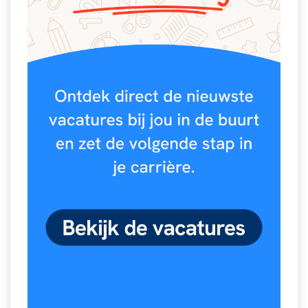
Spelletjes
Studieschuld & Hypotheek
Sprookjes
Middelbare school niveaus
Startpagina onderwijs
Studenten laptop
Tweede Wereldoorlog
Docentenplein nieuwsbrief
Nieuwsbrief archief
Onderwijs CV
Schoolvakanties
Huiswerkbegeleiding
Huiswerkbegeleider zoeken
Huiswerkbegeleider worden