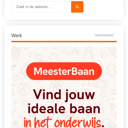
Vakoverstijgend
Kerstfeest
Verzorging
Kinderboekenweek
MEER...
Kleurplaten
AI voor het onderwijs
Werk
Mediawijsheid
GESPONSORD
Kruiswoordpuzzels
Nieuws
Onderwijslonen
Onderwijsprijs
Vrijeschoolonderwijs
Ruimte
Montessori onderwijs
Schoolreisideeën
Jenaplanonderwijs
Schoolspullen
Daltononderwijs
Seizoenen
Schoolspullen
Seksualiteit
Onderwijsvacatures
Sinterklaas
Afscheidstekst collega