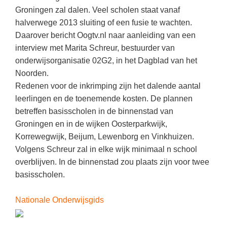
Kerst kleurplaten
Boek: Kleine werelden van het zonnestelsel
Groningen zal dalen. Veel scholen staat vanaf
Digitaal onderwijs
Lespakket ‘Circulaire Economie - van
Frans
(31)
Biologie
Leren met klassieke muziek
halverwege 2013 sluiting of een fusie te wachten.
PUZZELS
verpakking tot nieuwe grondstof’
Cito toets
Daarover bericht Oogtv.nl naar aanleiding van een
Techniek
(28)
Burgerschap
Lasermachine voor het onderwijs
Woordpuzzels
Gastles Zeebenen in de klas
interview met Marita Schreur, bestuurder van
Eindexamens
Open vacature
(27)
Ckv
Lasergraaf
Kruiswoordpuzzels
onderwijsorganisatie 02G2, in het Dagblad van het
Cursus Leer het heelal begrijpen
iPad scholen
Engels
(24)
Duits
Noorden.
Onderwijs opleidingen
Van verdunningscalculator tot
LEUK IN DE KLAS
Redenen voor de inkrimping zijn het dalende aantal
practicumvoorbereiding: gratis online
NIEUWSARCHIEF
Duits
(21)
Economie
Gratis lesmateriaal Dove self-esteem
hulpmiddelen voor science-docenten en
Raadsels
leerlingen en de toenemende kosten. De plannen
TOA's
Augustus 2026
Lichamelijke opvoeding
(19)
Engels
betreffen basisscholen in de binnenstad van
Ontdek Memo voor de onderbouw zelf!
Rebussen
DGM in de klas
Groningen en in de wijken Oosterparkwijk,
Juli 2026
Economie
(17)
Filosofie
Maak uw leerlingen mediawijs!
Korrewegwijk, Beijum, Lewenborg en Vinkhuizen.
Juni 2026
Frans
VACATURES PER PLAATS
Rekentuin: altijd en overal rekenen oefenen
Volgens Schreur zal in elke wijk minimaal n school
op je eigen niveau
overblijven. In de binnenstad zou plaats zijn voor twee
Mei 2026
Fries (Frysk)
Amsterdam
(66)
basisscholen.
Taalzee: adaptief oefenen en toetsen
April 2026
Geschiedenis
Rotterdam
(64)
Theater als middel voor het aanleren van
Nationale Onderwijsgids
Handelswetenschappen
Almere
sociale vaardigheden
(49)
Informatica
Utrecht
Lesmateriaal gebaseerd op
(45)