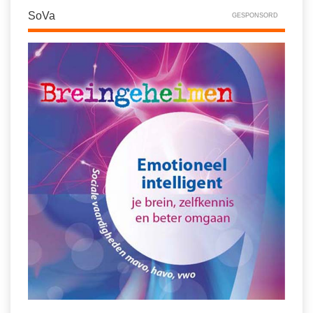
SoVa
GESPONSORD