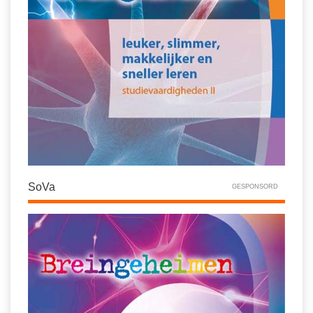
SoVa
GESPONSORD