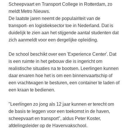
Kerst kleurplaten
Boek: Kleine werelden van het zonnestelsel
Scheepvaart en Transport College in Rotterdam, zo
Digitaal onderwijs
Lespakket ‘Circulaire Economie - van
Frans
(31)
Biologie
meldt Metro Nieuws.
Leren met klassieke muziek
PUZZELS
verpakking tot nieuwe grondstof’
Cito toets
De laatste jaren neemt de populairiteit van de
Techniek
(28)
Burgerschap
Lasermachine voor het onderwijs
Woordpuzzels
Gastles Zeebenen in de klas
transport- en logistieksector toe in Nederland. Dat is
Eindexamens
Open vacature
(27)
Ckv
Lasergraaf
duidelijk te zien aan het stijgende aantal studenten dat
Kruiswoordpuzzels
Cursus Leer het heelal begrijpen
iPad scholen
zich aanmeldt voor een dergelijke opleiding.
Engels
(24)
Duits
Onderwijs opleidingen
Van verdunningscalculator tot
LEUK IN DE KLAS
practicumvoorbereiding: gratis online
NIEUWSARCHIEF
Duits
(21)
Economie
Gratis lesmateriaal Dove self-esteem
De school beschikt over een 'Experience Center'. Dat
hulpmiddelen voor science-docenten en
Raadsels
TOA's
Augustus 2026
Lichamelijke opvoeding
is een ruimte in het gebouw die is ingericht om
(19)
Engels
Ontdek Memo voor de onderbouw zelf!
Rebussen
realistische situaties na te bootsen. Leerlingen kunnen
DGM in de klas
Juli 2026
Economie
(17)
Filosofie
Maak uw leerlingen mediawijs!
daar ervaren hoe het is om een binnenvaartschip of
Juni 2026
Frans
een vrachtwagen te besturen, een container te laden of
VACATURES PER PLAATS
Rekentuin: altijd en overal rekenen oefenen
op je eigen niveau
een kraan te bedienen.
Mei 2026
Fries (Frysk)
Amsterdam
(66)
Taalzee: adaptief oefenen en toetsen
April 2026
Geschiedenis
Rotterdam
(64)
"Leerlingen zo jong als 12 jaar kunnen er terecht om
Theater als middel voor het aanleren van
de basis te leggen voor een toekomst in de haven,
Handelswetenschappen
Almere
sociale vaardigheden
(49)
scheepvaart en transport", aldus Peter Koster,
Informatica
Utrecht
Lesmateriaal gebaseerd op
(45)
afdelingsleider op de Havenvakschool.