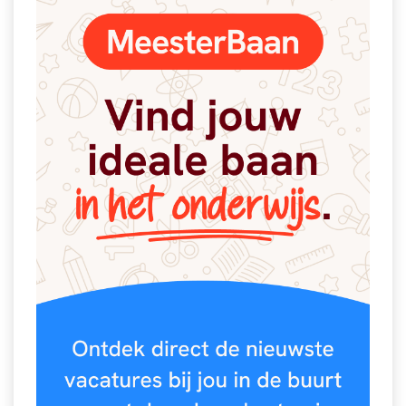
Spelletjes
Studieschuld & Hypotheek
Sprookjes
Middelbare school niveaus
Startpagina onderwijs
Studenten laptop
Tweede Wereldoorlog
Docentenplein nieuwsbrief
Nieuwsbrief archief
Onderwijs CV
Schoolvakanties
Huiswerkbegeleiding
Huiswerkbegeleider zoeken
Huiswerkbegeleider worden