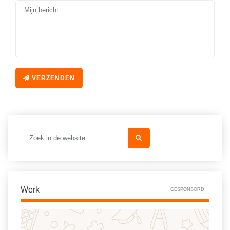
Vakoverstijgend
Kerstfeest
Verzorging
Kinderboekenweek
MEER...
Kleurplaten
AI voor het onderwijs
Mediawijsheid
Kruiswoordpuzzels
VERZENDEN
Nieuws
Onderwijslonen
Onderwijsprijs
Vrijeschoolonderwijs
Ruimte
Montessori onderwijs
Schoolreisideeën
Jenaplanonderwijs
Schoolspullen
Daltononderwijs
Seizoenen
Schoolspullen
Werk
GESPONSORD
Seksualiteit
Onderwijsvacatures
Sinterklaas
Afscheidstekst collega