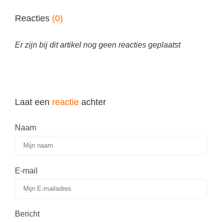
Techniek
Taalvaardigheden
Reacties
(0)
Topografie
LESMATERIAAL
Verkeer
Beeldende Vorming
Er zijn bij dit artikel nog geen reacties geplaatst
Verzorging
Biologie
Geld PO
THEMA'S
Geld VO
Laat een
reactie
achter
Budgetteren
Geschiedenis
De boerderij
Naam
Maatschappijleer
Duurzaamheid
Orientatie
Eerste wereldoorlog
Rekenen
E-mail
Evolutieleer
Sociale vaardigheden
Feest- en Gedenkdagen
Taalvaardigheid
Bericht
Godsdienstonderwijs