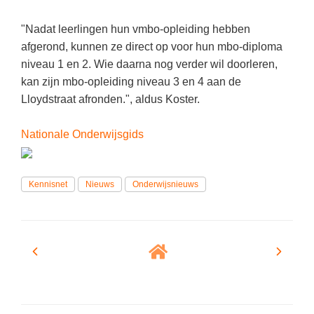
(hersen)onderzoek
Klassieke Talen
Den Haag
(40)
Meesterbaan onderwijsvacatures
"Nadat leerlingen hun vmbo-opleiding hebben
Dordrecht
(35)
Letterkunde
afgerond, kunnen ze direct op voor hun mbo-diploma
LEERMETHODEN
niveau 1 en 2. Wie daarna nog verder wil doorleren,
Zoetermeer
(18)
Levensbeschouwing
kan zijn mbo-opleiding niveau 3 en 4 aan de
Eindhoven
(17)
Maatschappijleer
Biologie
Lloydstraat afronden.", aldus Koster.
Haarlem
(16)
Muziek
Examentraining
Nationale Onderwijsgids
Alkmaar
(16)
Natuurkunde
Frans
Nederlands
Geschiedenis
Kennisnet
Nieuws
Onderwijsnieuws
Rekenen / Wiskunde
Media
Scheikunde
Nederlands
Sociale vaardigheden
Rekenen
Spaans
Sociale vaardigheden
Studievaardigheden
Studievaardigheden