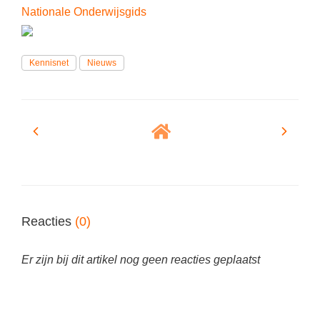
(hersen)onderzoek
Nationale Onderwijsgids
Klassieke Talen
Meesterbaan onderwijsvacatures
Letterkunde
Kennisnet
LEERMETHODEN
Nieuws
Levensbeschouwing
Maatschappijleer
Biologie
Muziek
Examentraining
Natuurkunde
Frans
Nederlands
Geschiedenis
Rekenen / Wiskunde
Media
Reacties
(0)
Scheikunde
Nederlands
Sociale vaardigheden
Rekenen
Er zijn bij dit artikel nog geen reacties geplaatst
Spaans
Sociale vaardigheden
Studievaardigheden
Studievaardigheden