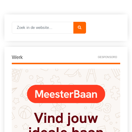
Vakoverstijgend
Kerstfeest
Verzorging
Kinderboekenweek
MEER...
Kleurplaten
AI voor het onderwijs
Mediawijsheid
Kruiswoordpuzzels
Nieuws
Onderwijslonen
Werk
GESPONSORD
Onderwijsprijs
Vrijeschoolonderwijs
Ruimte
Montessori onderwijs
Schoolreisideeën
Jenaplanonderwijs
Schoolspullen
Daltononderwijs
Seizoenen
Schoolspullen
Seksualiteit
Onderwijsvacatures
Sinterklaas
Afscheidstekst collega