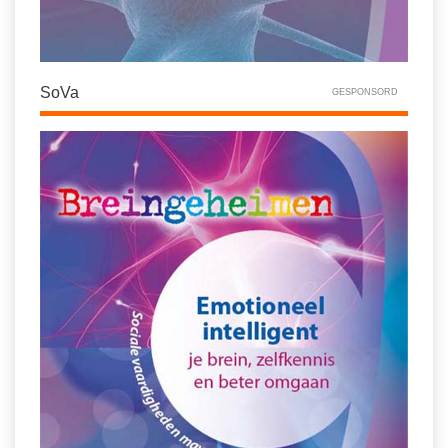
SoVa
GESPONSORD