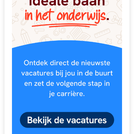
Spelletjes
Studieschuld & Hypotheek
Sprookjes
Middelbare school niveaus
Startpagina onderwijs
Studenten laptop
Tweede Wereldoorlog
Docentenplein nieuwsbrief
Nieuwsbrief archief
Onderwijs CV
Schoolvakanties
Huiswerkbegeleiding
Huiswerkbegeleider zoeken
Huiswerkbegeleider worden