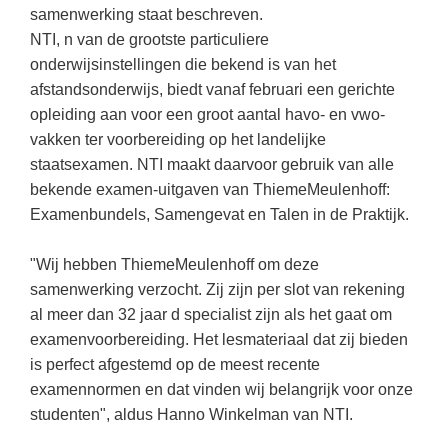
Kerst kleurplaten
Boek: Kleine werelden van het zonnestelsel
samenwerking staat beschreven.
Digitaal onderwijs
Lespakket ‘Circulaire Economie - van
Biologie
NTI, n van de grootste particuliere
Leren met klassieke muziek
PUZZELS
verpakking tot nieuwe grondstof’
Cito toets
onderwijsinstellingen die bekend is van het
Burgerschap
Lasermachine voor het onderwijs
Woordpuzzels
Gastles Zeebenen in de klas
afstandsonderwijs, biedt vanaf februari een gerichte
Eindexamens
Ckv
Lasergraaf
opleiding aan voor een groot aantal havo- en vwo-
Kruiswoordpuzzels
Cursus Leer het heelal begrijpen
iPad scholen
vakken ter voorbereiding op het landelijke
Duits
Onderwijs opleidingen
Van verdunningscalculator tot
LEUK IN DE KLAS
staatsexamen. NTI maakt daarvoor gebruik van alle
practicumvoorbereiding: gratis online
NIEUWSARCHIEF
Economie
Gratis lesmateriaal Dove self-esteem
bekende examen-uitgaven van ThiemeMeulenhoff:
hulpmiddelen voor science-docenten en
Raadsels
TOA's
Augustus 2026
Examenbundels, Samengevat en Talen in de Praktijk.
Engels
Ontdek Memo voor de onderbouw zelf!
Rebussen
DGM in de klas
Juli 2026
Filosofie
Maak uw leerlingen mediawijs!
"Wij hebben ThiemeMeulenhoff om deze
Juni 2026
Frans
samenwerking verzocht. Zij zijn per slot van rekening
Rekentuin: altijd en overal rekenen oefenen
op je eigen niveau
al meer dan 32 jaar d specialist zijn als het gaat om
Mei 2026
Fries (Frysk)
examenvoorbereiding. Het lesmateriaal dat zij bieden
Taalzee: adaptief oefenen en toetsen
April 2026
Geschiedenis
is perfect afgestemd op de meest recente
Theater als middel voor het aanleren van
examennormen en dat vinden wij belangrijk voor onze
Handelswetenschappen
sociale vaardigheden
studenten", aldus Hanno Winkelman van NTI.
Informatica
Lesmateriaal gebaseerd op