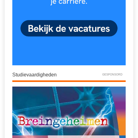
Spelletjes
Studieschuld & Hypotheek
Sprookjes
Middelbare school niveaus
Startpagina onderwijs
Studenten laptop
Tweede Wereldoorlog
Docentenplein nieuwsbrief
Nieuwsbrief archief
Onderwijs CV
Schoolvakanties
Studievaardigheden
GESPONSORD
Huiswerkbegeleiding
Huiswerkbegeleider zoeken
Huiswerkbegeleider worden