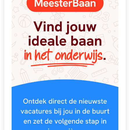
Vakoverstijgend
Kerstfeest
Verzorging
Kinderboekenweek
MEER...
Kleurplaten
AI voor het onderwijs
Mediawijsheid
Kruiswoordpuzzels
Nieuws
Onderwijslonen
Onderwijsprijs
Vrijeschoolonderwijs
Ruimte
Montessori onderwijs
Schoolreisideeën
Jenaplanonderwijs
Schoolspullen
Daltononderwijs
Seizoenen
Schoolspullen
Seksualiteit
Onderwijsvacatures
Sinterklaas
Afscheidstekst collega