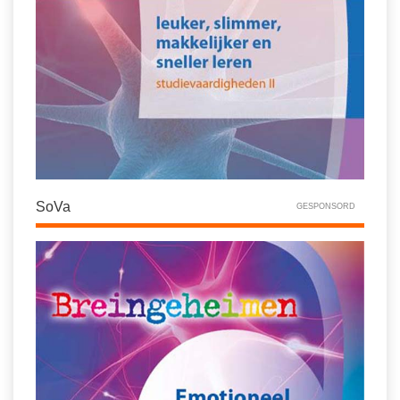
SoVa
GESPONSORD