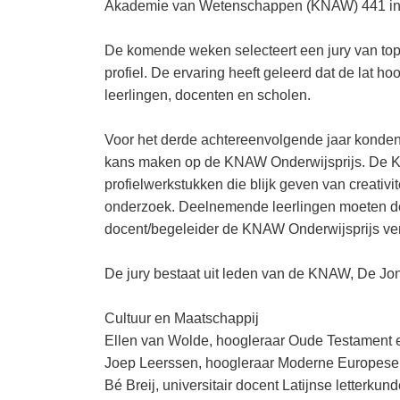
Akademie van Wetenschappen (KNAW) 441 inz
De komende weken selecteert een jury van top
profiel. De ervaring heeft geleerd dat de lat h
leerlingen, docenten en scholen.
Voor het derde achtereenvolgende jaar konden
kans maken op de KNAW Onderwijsprijs. De K
profielwerkstukken die blijk geven van creativi
onderzoek. Deelnemende leerlingen moeten d
docent/begeleider de KNAW Onderwijsprijs ver
De jury bestaat uit leden van de KNAW, De J
Cultuur en Maatschappij
Ellen van Wolde, hoogleraar Oude Testament 
Joep Leerssen, hoogleraar Moderne Europese l
Bé Breij, universitair docent Latijnse letterku