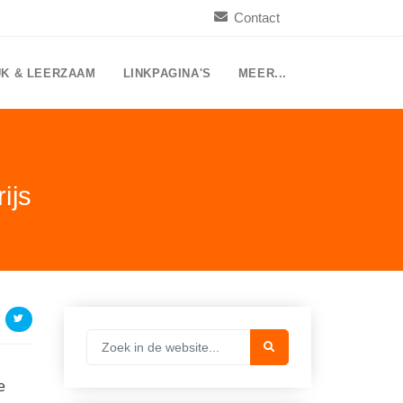
Contact
UK & LEERZAAM
LINKPAGINA'S
MEER...
ijs
e