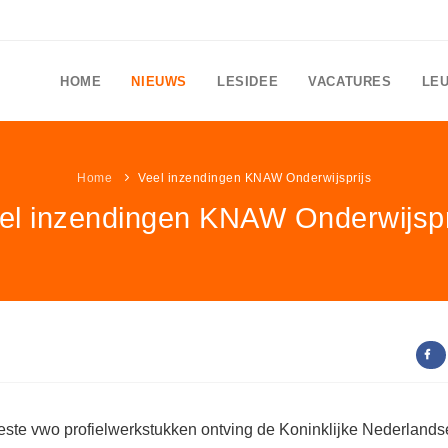
HOME
NIEUWS
LESIDEE
VACATURES
LE
Home
Veel inzendingen KNAW Onderwijsprijs
el inzendingen KNAW Onderwijspr
ste vwo profielwerkstukken ontving de Koninklijke Nederlands