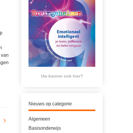
op
n
t van
ngen
Uw banner ook hier?
Nieuws op categorie
Algemeen
Basisonderwijs