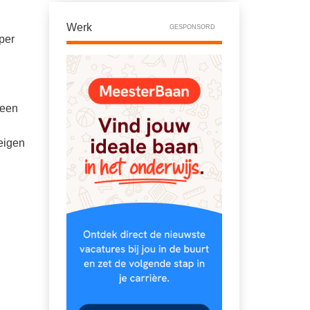
Werk
GESPONSORD
per
 een
 eigen