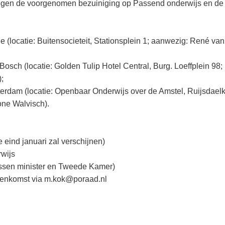
s tegen de voorgenomen bezuiniging op Passend onderwijs en de
e (locatie: Buitensocieteit, Stationsplein 1; aanwezig: René van
osch (locatie: Golden Tulip Hotel Central, Burg. Loeffplein 98;
;
terdam (locatie: Openbaar Onderwijs over de Amstel, Ruijsdael
ne Walvisch).
e eind januari zal verschijnen)
rwijs
tussen minister en Tweede Kamer)
jeenkomst via m.kok@poraad.nl