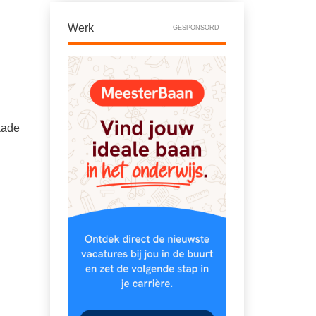
Werk
GESPONSORD
kade