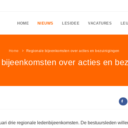
HOME
NIEUWS
LESIDEE
VACATURES
LE
Home
Regionale bijeenkomsten over acties en bezuinigingen
 bijeenkomsten over acties en bez
ari drie regionale ledenbijeenkomsten. De bestuursleden wille