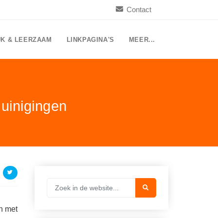
Contact
UK & LEERZAAM
LINKPAGINA'S
MEER...
uinigingen
n met