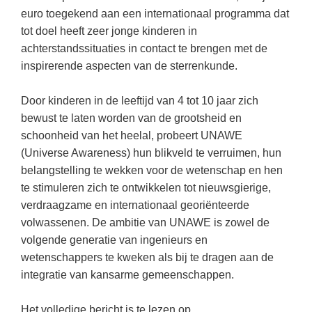
Kerst kleurplaten
Boek: Kleine werelden van het zonnestelsel
euro toegekend aan een internationaal programma dat
Digitaal onderwijs
Lespakket ‘Circulaire Economie - van
Frans
(34)
Biologie
Leren met klassieke muziek
tot doel heeft zeer jonge kinderen in
PUZZELS
verpakking tot nieuwe grondstof’
Cito toets
achterstandssituaties in contact te brengen met de
Techniek
(29)
Burgerschap
Lasermachine voor het onderwijs
Woordpuzzels
Gastles Zeebenen in de klas
inspirerende aspecten van de sterrenkunde.
Eindexamens
Open vacature
(29)
Ckv
Lasergraaf
Kruiswoordpuzzels
Cursus Leer het heelal begrijpen
iPad scholen
Engels
(27)
Duits
Door kinderen in de leeftijd van 4 tot 10 jaar zich
Onderwijs opleidingen
Van verdunningscalculator tot
LEUK IN DE KLAS
bewust te laten worden van de grootsheid en
practicumvoorbereiding: gratis online
NIEUWSARCHIEF
Duits
(23)
Economie
Gratis lesmateriaal Dove self-esteem
hulpmiddelen voor science-docenten en
Raadsels
schoonheid van het heelal, probeert UNAWE
TOA's
Augustus 2026
Lichamelijke opvoeding
(20)
Engels
(Universe Awareness) hun blikveld te verruimen, hun
Ontdek Memo voor de onderbouw zelf!
Rebussen
DGM in de klas
belangstelling te wekken voor de wetenschap en hen
Juli 2026
Economie
(18)
Filosofie
Maak uw leerlingen mediawijs!
te stimuleren zich te ontwikkelen tot nieuwsgierige,
Juni 2026
Frans
VACATURES PER PLAATS
Rekentuin: altijd en overal rekenen oefenen
verdraagzame en internationaal georiënteerde
op je eigen niveau
volwassenen. De ambitie van UNAWE is zowel de
Mei 2026
Fries (Frysk)
Amsterdam
(91)
volgende generatie van ingenieurs en
Taalzee: adaptief oefenen en toetsen
April 2026
Geschiedenis
Rotterdam
(68)
wetenschappers te kweken als bij te dragen aan de
Theater als middel voor het aanleren van
integratie van kansarme gemeenschappen.
Handelswetenschappen
Almere
sociale vaardigheden
(49)
Informatica
Utrecht
Lesmateriaal gebaseerd op
(47)
Het volledige bericht is te lezen op