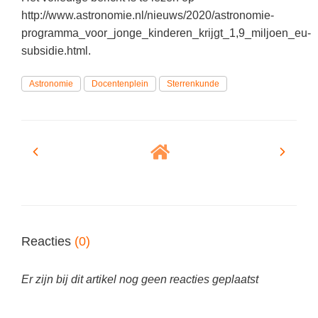
(hersen)onderzoek
Klassieke Talen
http://www.astronomie.nl/nieuws/2020/astronomie-
Den Haag
(46)
Meesterbaan onderwijsvacatures
programma_voor_jonge_kinderen_krijgt_1,9_miljoen_eu-
Dordrecht
(36)
Letterkunde
subsidie.html.
LEERMETHODEN
Lelystad
(19)
Levensbeschouwing
Astronomie
Docentenplein
Sterrenkunde
Eindhoven
(18)
Maatschappijleer
Biologie
Alkmaar
(18)
Muziek
Examentraining
Zoetermeer
(17)
Natuurkunde
Frans
Nederlands
Geschiedenis
Rekenen / Wiskunde
Media
Scheikunde
Nederlands
Reacties
(0)
Sociale vaardigheden
Rekenen
Spaans
Sociale vaardigheden
Er zijn bij dit artikel nog geen reacties geplaatst
Studievaardigheden
Studievaardigheden