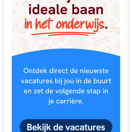
Spelletjes
Studieschuld & Hypotheek
Sprookjes
Middelbare school niveaus
Startpagina onderwijs
Studenten laptop
Tweede Wereldoorlog
Docentenplein nieuwsbrief
Nieuwsbrief archief
Onderwijs CV
Schoolvakanties
Huiswerkbegeleiding
Huiswerkbegeleider zoeken
Huiswerkbegeleider worden