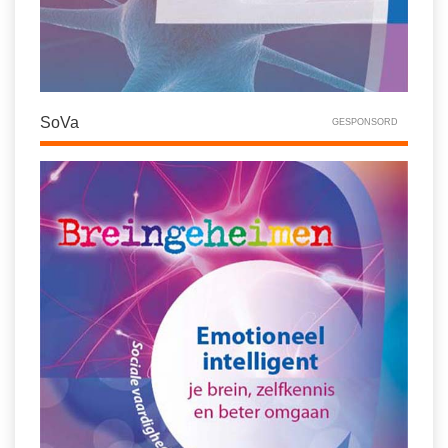
SoVa
GESPONSORD