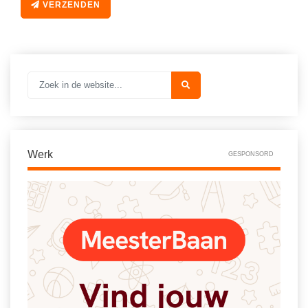
Vakoverstijgend
VERZENDEN
Kerstfeest
Verzorging
Kinderboekenweek
MEER...
Kleurplaten
AI voor het onderwijs
Mediawijsheid
Kruiswoordpuzzels
Nieuws
Onderwijslonen
Onderwijsprijs
Vrijeschoolonderwijs
Werk
GESPONSORD
Ruimte
Montessori onderwijs
Schoolreisideeën
Jenaplanonderwijs
Schoolspullen
Daltononderwijs
Seizoenen
Schoolspullen
Seksualiteit
Onderwijsvacatures
Sinterklaas
Afscheidstekst collega